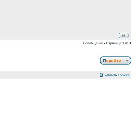
н
и
е
1 сообщение • Страница
1
из
1
Перейти
Удалить cookies