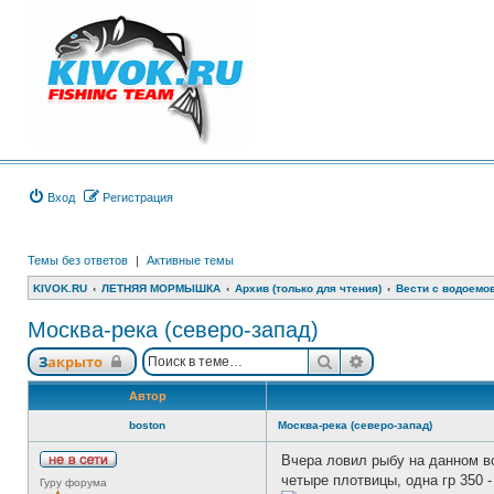
Вход
Регистрация
Темы без ответов
|
Активные темы
KIVOK.RU
ЛЕТНЯЯ МОРМЫШКА
Архив (только для чтения)
Вести с водоемов 
Москва-река (северо-запад)
Поиск
Расширенный по
Закрыто
Автор
boston
Москва-река (северо-запад)
Вчера ловил рыбу на данном во
Н
четыре плотвицы, одна гр 350 -
Гуру форума
е