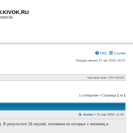
.KIVOK.RU
КИВКОМ
FAQ
Ссылки
Текущее время: 07 авг 2026, 00:27
Часовой пояс:
UTC+03:00
1 сообщение • Страница
1
из
1
С
boston
»
21 апр 2006, 11:40
о
о
. В результате 26 окуней, половина из которых с мизинец и
б
щ
е