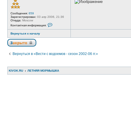
в
с
е
т
Сообщения:
659
и
Зарегистрирован:
03 апр 2006, 21:36
Откуда:
Moscow
К
Контактная информация:
о
н
Вернуться к началу
т
а
к
Закрыто
т
н
а
Вернуться в «Вести с водоемов - сезон 2002-06 гг.»
я
и
н
ф
о
KIVOK.RU
ЛЕТНЯЯ МОРМЫШКА
р
м
а
ц
и
я
п
о
л
ь
з
о
в
а
т
е
л