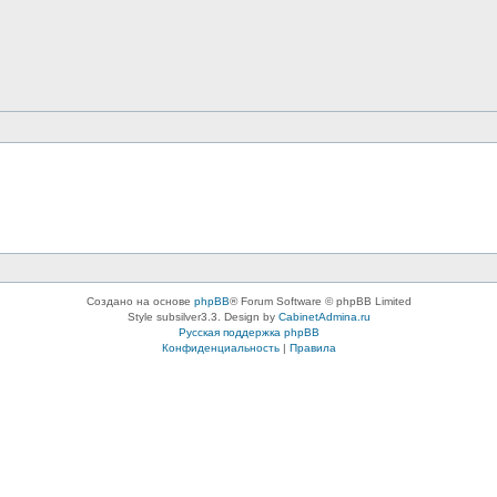
Создано на основе
phpBB
® Forum Software © phpBB Limited
Style subsilver3.3. Design by
CabinetAdmina.ru
Русская поддержка phpBB
Конфиденциальность
|
Правила