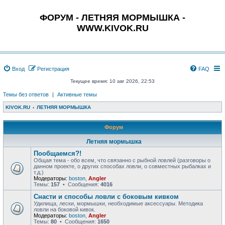
ФОРУМ - ЛЕТНЯЯ МОРМЫШКА -
WWW.KIVOK.RU
Вход
Регистрация
FAQ
Текущее время: 10 авг 2026, 22:53
Темы без ответов
|
Активные темы
KIVOK.RU
ЛЕТНЯЯ МОРМЫШКА
Форум
Летняя мормышка
Пообщаемся?!
Общая тема - обо всем, что связанно с рыбной ловлей (разговоры о
данном проекте, о других способах ловли, о совместных рыбалках и
т.д.)
Модераторы:
boston
,
Angler
Темы:
157
• Сообщения:
4016
Снасти и способы ловли с боковым кивком
Удилища, лески, мормышки, необходимые аксессуары. Методика
ловли на боковой кивок.
Модераторы:
boston
,
Angler
Темы:
80
• Сообщения:
1650