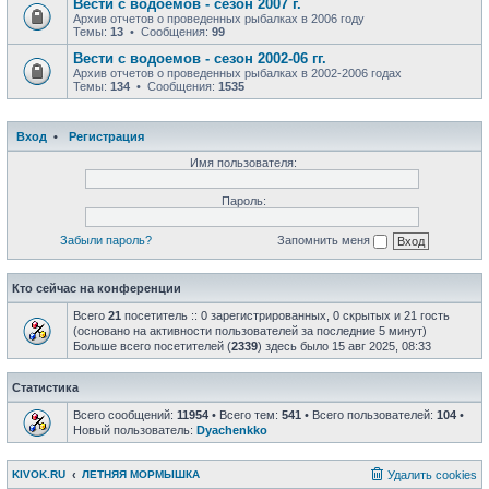
Вести с водоемов - сезон 2007 г.
Архив отчетов о проведенных рыбалках в 2006 году
Темы:
13
• Сообщения:
99
Вести с водоемов - сезон 2002-06 гг.
Архив отчетов о проведенных рыбалках в 2002-2006 годах
Темы:
134
• Сообщения:
1535
Вход
•
Регистрация
Имя пользователя:
Пароль:
Забыли пароль?
Запомнить меня
Кто сейчас на конференции
Всего
21
посетитель :: 0 зарегистрированных, 0 скрытых и 21 гость
(основано на активности пользователей за последние 5 минут)
Больше всего посетителей (
2339
) здесь было 15 авг 2025, 08:33
Статистика
Всего сообщений:
11954
• Всего тем:
541
• Всего пользователей:
104
•
Новый пользователь:
Dyachenkko
KIVOK.RU
ЛЕТНЯЯ МОРМЫШКА
Удалить cookies