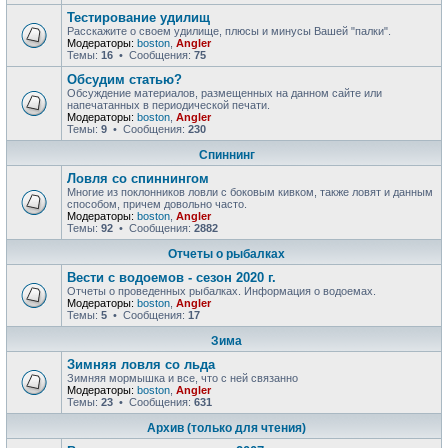
Тестирование удилищ
Расскажите о своем удилище, плюсы и минусы Вашей "палки".
Модераторы:
boston
,
Angler
Темы:
16
• Сообщения:
75
Обсудим статью?
Обсуждение материалов, размещенных на данном сайте или
напечатанных в периодической печати.
Модераторы:
boston
,
Angler
Темы:
9
• Сообщения:
230
Спиннинг
Ловля со спиннингом
Многие из поклонников ловли с боковым кивком, также ловят и данным
способом, причем довольно часто.
Модераторы:
boston
,
Angler
Темы:
92
• Сообщения:
2882
Отчеты о рыбалках
Вести с водоемов - сезон 2020 г.
Отчеты о проведенных рыбалках. Информация о водоемах.
Модераторы:
boston
,
Angler
Темы:
5
• Сообщения:
17
Зима
Зимняя ловля со льда
Зимняя мормышка и все, что с ней связанно
Модераторы:
boston
,
Angler
Темы:
23
• Сообщения:
631
Архив (только для чтения)