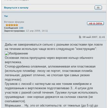
Вернуться к началу
Yar
Ветеран форума
Н
Сообщения:
188
е
Зарегистрирован:
12 апр 2006, 16:11
в
с
С
08 май 2007, 11:41
е
о
т
о
и
Дабы не заморачиваться сильно с разными оснастками при ловле
б
щ
на течении использую чаще всего следующую "конструкцию":
е
н
и
Основная леска пропущена через верхнее кольцо обычного
е
вертлюжка.
Стопор-дробинка оловянная, аллюминиевая или пластиковая
(использую пломбир: леску не портит, пластиковая пломба
легенькая, держит отлично, не сползая при самых резких
подсечках).
Грузиков с леской с натянутым на нее тонким кембриком и
подвязанным к вертлюжком подготавливаю 3...4 штуки для
участков с разной силой течения. Грузики лучше использовать
грушевидные - они хорошо держатся на склонах свалов (не
скатываются).
Мормышки... Ну, это от обстоятельств: от тяжелых (до 5 гр) до