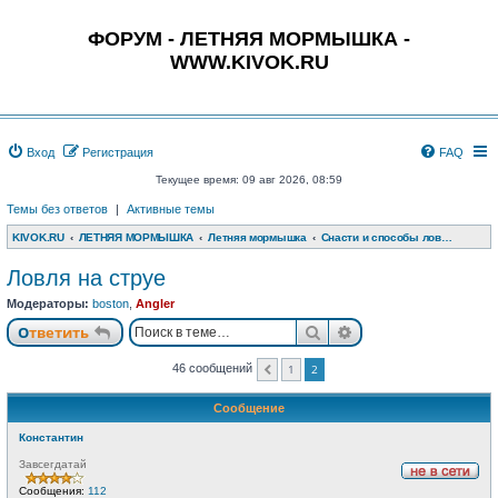
ФОРУМ - ЛЕТНЯЯ МОРМЫШКА -
WWW.KIVOK.RU
Вход
Регистрация
FAQ
Текущее время: 09 авг 2026, 08:59
Темы без ответов
|
Активные темы
KIVOK.RU
ЛЕТНЯЯ МОРМЫШКА
Летняя мормышка
Снасти и способы ловли с боковым кивком
Ловля на струе
Модераторы:
boston
,
Angler
Поиск
Расширенный пои
Ответить
1
2
46 сообщений
Пред.
Сообщение
Константин
Завсегдатай
Н
Сообщения:
112