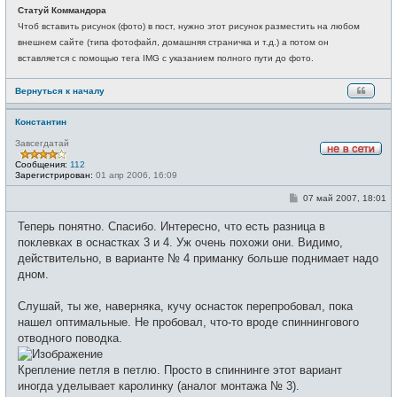
о
и
Статуй Коммандора
б
щ
Чтоб вставить рисунок (фото) в пост, нужно этот рисунок разместить на любом
е
внешнем сайте (типа фотофайл, домашняя страничка и т.д.) а потом он
н
и
вставляется с помощью тега IMG с указанием полного пути до фото.
е
Вернуться к началу
Константин
Завсегдатай
Н
Сообщения:
112
е
Зарегистрирован:
01 апр 2006, 16:09
в
с
С
07 май 2007, 18:01
е
о
т
о
и
Теперь понятно. Спасибо. Интересно, что есть разница в
б
щ
поклевках в оснастках 3 и 4. Уж очень похожи они. Видимо,
е
действительно, в варианте № 4 приманку больше поднимает надо
н
и
дном.
е
Слушай, ты же, наверняка, кучу оснасток перепробовал, пока
нашел оптимальные. Не пробовал, что-то вроде спиннингового
отводного поводка.
Крепление петля в петлю. Просто в спиннинге этот вариант
иногда уделывает каролинку (аналог монтажа № 3).