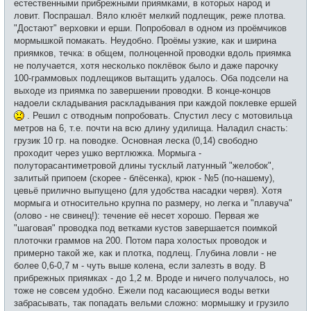
естественными прибрежными приямками, в которых народ и
ловит. Поспрашал. Вяло клюёт мелкий подлещик, реже плотва.
"Достают" верховки и ерши. Попробовал в одном из проёмчиков
мормышкой помакать. Неудобно. Проёмы узкие, как и ширина
приямков, течка: в общем, полноценной проводки вдоль приямка
не получается, хотя несколько поклёвок было и даже парочку
100-граммовых подлещиков вытащить удалось. Оба подсели на
выходе из приямка по завершении проводки. В конце-концов
надоели складывания раскладывания при каждой поклевке ершей
. Решил с отводным попробовать. Спустил лесу с мотовильца
метров на 6, т.е. почти на всю длину удилища. Наладил снасть:
грузик 10 гр. на поводке. Основная леска (0,14) свободно
проходит через ушко вертлюжка. Мормыга -
полуторасантиметровой длины тусклый латунный "желобок",
залитый припоем (скорее - блёсенка), крюк - №5 (по-нашему),
цевьё прилично выпущено (для удобства насадки червя). Хотя
мормыга и относительно крупна по размеру, но легка и "плавуча"
(олово - не свинец!): течение её несет хорошо. Первая же
"шаговая" проводка под ветками кустов завершается поимкой
плоточки граммов на 200. Потом пара холостых проводок и
примерно такой же, как и плотка, подлещ. Глубина ловли - не
более 0,6-0,7 м - чуть выше колена, если залезть в воду. В
прибрежных приямках - до 1,2 м. Вроде и ничего получалось, но
тоже не совсем удобно. Ежели под касающиеся воды ветки
забрасывать, так попадать вельми сложно: мормышку и грузило