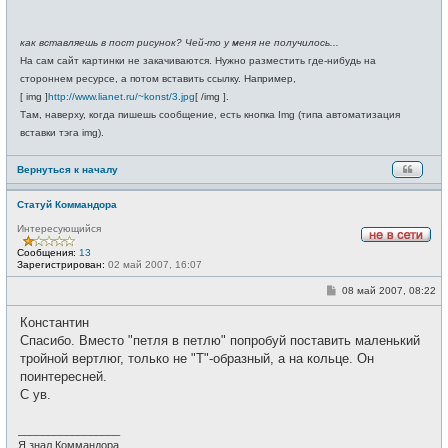
как вставляешь в пост рисунок? Чей-то у меня не получилось...
На сам сайт картинки не закачиваются. Нужно разместить где-нибудь на
стороннем ресурсе, а потом вставить ссылку. Например,
[ img ]
http://www.lianet.ru/~konst/3.jpg
[ /img ].
Там, наверху, когда пишешь сообщение, есть кнопка Img (типа автоматизация
вставки тэга img).
Вернуться к началу
Статуй Коммандора
Интересующийся
Н
Сообщения:
13
е
Зарегистрирован:
02 май 2007, 16:07
в
с
С
08 май 2007, 08:22
е
о
т
о
и
Константин
б
щ
Спасибо. Вместо "петля в петлю" попробуй поставить маленький
е
тройной вертлюг, только не "Т"-образный, а на кольце. Он
н
и
поинтересней.
е
С ув.
_________________
Я знал Коммандора