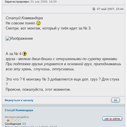
е
Зарегистрирован:
01 апр 2006, 16:09
в
с
С
07 май 2007, 15:44
е
о
т
о
и
Статуй Коммандора
б
щ
Не совсем понял
е
Смотри, вот монтаж, который у тебя идет за № 3.
н
и
е
А за № 4
груза - мелкие джиг-бошки с откушенными по сурепку крюками
При подтяжке грузик упирается в основной груз, приподнимаешь
всю эту хрень, стучишь, отпускаешь.
Это что ? К монтажу № 3 добавляется еще доп. груз ? Для стука
?
Проясни, пожалуйста, этот моментик.
Вернуться к началу
Статуй Коммандора
Интересующийся
Н
Сообщения:
13
е