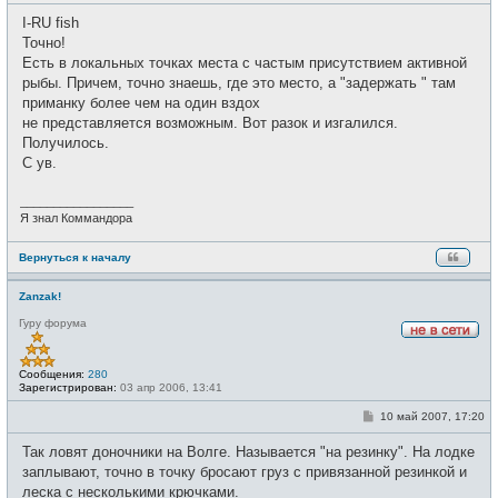
т
о
и
I-RU fish
б
щ
Точно!
е
Есть в локальных точках места с частым присутствием активной
н
и
рыбы. Причем, точно знаешь, где это место, а "задержать " там
е
приманку более чем на один вздох
не представляется возможным. Вот разок и изгалился.
Получилось.
С ув.
_________________
Я знал Коммандора
Вернуться к началу
Zanzak!
Гуру форума
Н
е
в
Сообщения:
280
с
Зарегистрирован:
03 апр 2006, 13:41
е
т
С
10 май 2007, 17:20
и
о
о
Так ловят доночники на Волге. Называется "на резинку". На лодке
б
щ
заплывают, точно в точку бросают груз с привязанной резинкой и
е
леска с несколькими крючками.
н