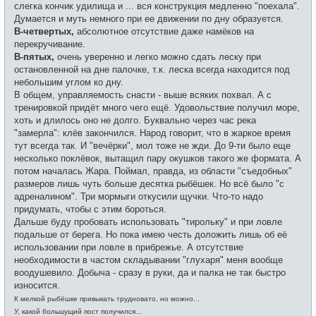
слегка кончик удилища и ... вся конструкция медленно "поехала".
Думается и муть немного при ее движении по дну образуется.
В-четвертых,
абсолютное отсутствие даже намёков на
перекручивание.
В-пятых,
очень уверенно и легко можно сдать леску при
остановленной на дне палочке, т.к. леска всегда находится под
небольшим углом ко дну.
В общем, управляемость снасти - выше всяких похвал. А с
тренировкой придёт много чего ещё. Удовольствие получил море,
хоть и длилось оно не долго. Буквально через час река
"замерла": клёв закончился. Народ говорит, что в жаркое время
тут всегда так. И "вечёрки", мол тоже не жди. До 9-ти было еще
несколько поклёвок, вытащил пару окушков такого же формата. А
потом началась Жара. Поймал, правда, из области "съедобных"
размеров лишь чуть больше десятка рыбёшек. Но всё было "с
адреналином". Три мормыги откусили щучки. Что-то надо
придумать, чтобы с этим бороться.
Дальше буду пробовать использовать "тирольку" и при ловле
подальше от берега. Но пока имею честь доложить лишь об её
использовании при ловле в прибрежье. А отсутствие
необходимости в частом складывании "глухаря" меня вообще
воодушевило. Добыча - сразу в руки, да и палка не так быстро
износится.
К мелкой рыбёшке привыкать трудновато, но можно...
У, какой большущий пост получился...