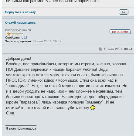
сильный как раз мне бы все варианты опробовать.
н
и
е
Вернуться к началу
Статуй Коммандора
Интересующийся
Н
Сообщения:
13
е
Зарегистрирован:
02 май 2007, 16:07
в
с
С
10 май 2007, 08:24
е
о
т
о
и
Добрый день!
б
щ
Вообще, все примбамбасы, которые мы строим, кнешно, хорошо.
е
НО! Давайте вернемся к нашим баранам.Ребяты! Ведь
н
и
чистоконкретно летняя мормышечная снасть была изначально
е
ПРОСТОЙ. Именно: кивок +мормышка. Этим она всех нас и
"подсадила". Нет, я ни в коей мере не против всяких изысков. Но
и в дебри уходить не надо, ибо - чем сложнее механизьм, тем
больше вероятность отказов. На сегодня из доп. оборудования
(кроме "паравоза") лишь изредка пользую "обманку". И не
счтитайте, что я злой и пытаюсь убить ветку
.
С ув.
_________________
Я знал Коммандора