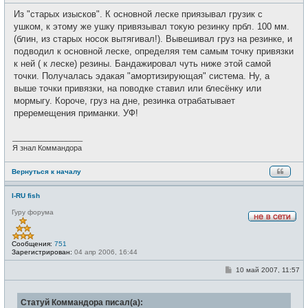
о
т
о
и
Из "старых изысков". К основной леске приязывал грузик с
б
щ
ушком, к этому же ушку привязывал токую резинку прбл. 100 мм.
е
(блин, из старых носок вытягивал!). Вывешивал груз на резинке, и
н
и
подводил к основной леске, определяя тем самым точку привязки
е
к ней ( к леске) резины. Бандажировал чуть ниже этой самой
точки. Получалась эдакая "амортизирующая" система. Ну, а
выше точки привязки, на поводке ставил или блесёнку или
мормыгу. Короче, груз на дне, резинка отрабатывает
преремещения приманки. УФ!
_________________
Я знал Коммандора
Вернуться к началу
I-RU fish
Гуру форума
Н
е
в
Сообщения:
751
с
Зарегистрирован:
04 апр 2006, 16:44
е
т
С
10 май 2007, 11:57
и
о
о
б
Статуй Коммандора писал(а):
щ