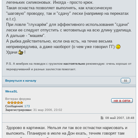
легеньких силиконовых. Иногда - просто крюк.
Такая оснастка позволяет выполнять, как классическую
"шаговую" проводку, так и "сдачу" лески (например на перекатах
e.t.c).
При ловле "глухарём" для эффективного использования "сдачи"
лески ее следует отпустить с мотовильца на всю длину удилища.
А дальше - "машем".
А рыбка действительно, если она есть, на течке весьма
непривередлива, а даже наоборот (о чем уже говорил ГГ)
Удачи
!
P.S. А кембрик на поводок с грузилом
настоятельно
рекомендую: очень хорошо от
перекручиваний и разных захлестов помогает.
Вернуться к началу
WesaSL
Ветеран форума
Н
Сообщения:
173
е
Зарегистрирован:
31 мар 2006, 23:02
в
с
С
08 май 2007, 18:48
е
о
т
о
и
Здорово в картинках. Нельзя ли так все остнастки нарисовать и
б
щ
выложить. Планирую в июле на Дон ехать, течняк говорят там
е