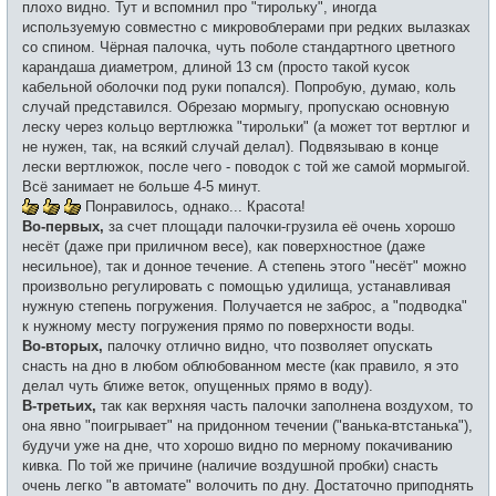
плохо видно. Тут и вспомнил про "тирольку", иногда
используемую совместно с микровоблерами при редких вылазках
со спином. Чёрная палочка, чуть поболе стандартного цветного
карандаша диаметром, длиной 13 см (просто такой кусок
кабельной оболочки под руки попался). Попробую, думаю, коль
случай представился. Обрезаю мормыгу, пропускаю основную
леску через кольцо вертлюжка "тирольки" (а может тот вертлюг и
не нужен, так, на всякий случай делал). Подвязываю в конце
лески вертлюжок, после чего - поводок с той же самой мормыгой.
Всё занимает не больше 4-5 минут.
Понравилось, однако... Красота!
Во-первых,
за счет площади палочки-грузила её очень хорошо
несёт (даже при приличном весе), как поверхностное (даже
несильное), так и донное течение. А степень этого "несёт" можно
произвольно регулировать с помощью удилища, устанавливая
нужную степень погружения. Получается не заброс, а "подводка"
к нужному месту погружения прямо по поверхности воды.
Во-вторых,
палочку отлично видно, что позволяет опускать
снасть на дно в любом облюбованном месте (как правило, я это
делал чуть ближе веток, опущенных прямо в воду).
В-третьих,
так как верхняя часть палочки заполнена воздухом, то
она явно "поигрывает" на придонном течении ("ванька-втстанька"),
будучи уже на дне, что хорошо видно по мерному покачиванию
кивка. По той же причине (наличие воздушной пробки) снасть
очень легко "в автомате" волочить по дну. Достаточно приподнять