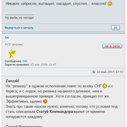
и
Никаких забросов, вытащил, насадил, спустил... классно!
е
_________________
Ну рыба, ну погоди!
Вернуться к началу
Tor
ФСБ форума
Н
е
в
с
Сообщения:
590
е
Зарегистрирован:
01 апр 2006, 11:47
т
и
С
10 май 2007, 17:57
о
о
Zanzak!
б
щ
На "резинку" в эдаком исполнении ловят по всему СНГ
и с
е
берега, и с лодок, но резинка на-амного длиннее, чем в
н
и
вышеприведенном примере. Хотя согласен, принцип тот же.
е
Эффективно, однако
Знать про такие изыски нужно, конечно, потому что условия под
стать описанным
Статуй Коммандора
время от времени
попадаются каждому.
Статуй Коммандора