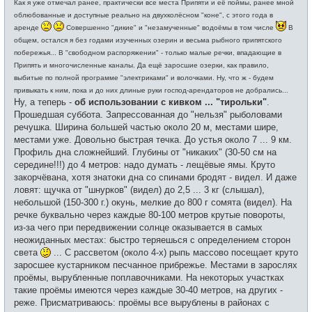
и
Как я уже отмечал ранее, практически все места Припяти и её поймы, ранее мной
б
щ
облюбованные и доступные реально на двухколёсном "коне", с этого года в
е
аренде
Совершенно "дикие" и "незамученные" водоёмы в том числе
В
н
и
общем, остался я без годами изученных озерин и весьма рыбного припятского
е
побережья... В "свободном распоряжении" - только малые речки, впадающие в
Припять и многочисленные каналы. Да ещё заросшие озерки, как правило,
выбитые по полной программе "электриками" и волочками. Ну, что ж - будем
привыкать к ним, пока и до них длиные руки господ-арендаторов не добрались...
Ну, а теперь -
об использовании с кивком ... "тирольки"
.
Прошедшая суббота. Запрессованная до "нельзя" рыболовами
речушка. Ширина большей частью около 20 м, местами шире,
местами уже. Довольно быстрая течка. До устья около 7 ... 9 км.
Профиль дна сложнейший. Глубины от "никаких" (30-50 см на
середине!!!) до 4 метров: надо думать - лещёвые ямы. Круто
закорчёвана, хотя знатоки дна со спинами бродят - видел. И даже
ловят: щучка от "шнурков" (видел) до 2,5 ... 3 кг (слышал),
небольшой (150-300 г.) окунь, мелкие до 800 г сомята (видел). На
речке буквально через каждые 80-100 метров крутые повороты,
из-за чего при передвижении солнце оказывается в самых
неожиданных местах: быстро теряешься с определением сторон
света
... С рассветом (около 4-х) рыпь массово посещает круто
заросшее кустарником песчанное прибрежье. Местами в зарослях
проёмы, вырубленные поплавочниками. На некоторых участках
такие проёмы имеются через каждые 30-40 метров, на других -
реже. Присматриваюсь: проёмы все вырублены в районах с