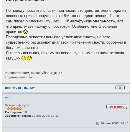
По поводу простоты снасти - согласен, это действительно одна из
основных причин популярности ЛМ, но не единственная. Ты же
сам писал о блеснах, мушках, ...
Многофункциональность
, вот
что привлекает наряду с простотой. Особенно мне блеснение
нравится
Поводковые оснастки немного усложняют снасть, но зато
существенно расширяют диапазон применения снасти, особенно в
бегучем варианте.
Я теперь понимаю, почему ты используешь именно нахлыстовую
катушку
_________________
Ни хвоста всем, ни чешуйки! <;(((((><
С уважением - Tor
Вернуться к началу
Yar
Ветеран форума
Н
Сообщения:
188
е
Зарегистрирован:
12 апр 2006, 16:11
в
с
С
26 июн 2007, 14:46
е
о
т
о