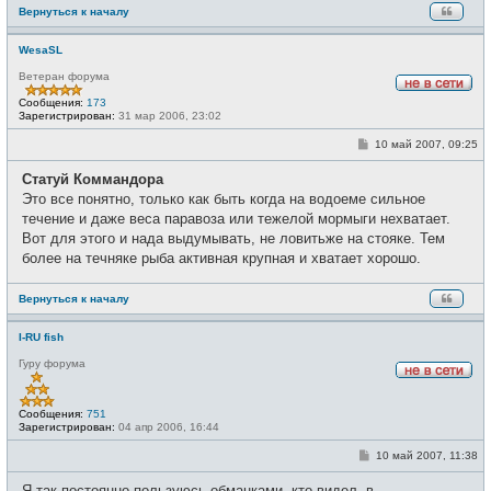
Вернуться к началу
WesaSL
Ветеран форума
Н
Сообщения:
173
е
Зарегистрирован:
31 мар 2006, 23:02
в
с
С
10 май 2007, 09:25
е
о
т
о
и
Статуй Коммандора
б
щ
Это все понятно, только как быть когда на водоеме сильное
е
течение и даже веса паравоза или тежелой мормыги нехватает.
н
и
Вот для этого и нада выдумывать, не ловитьже на стояке. Тем
е
более на течняке рыба активная крупная и хватает хорошо.
Вернуться к началу
I-RU fish
Гуру форума
Н
е
в
Сообщения:
751
с
Зарегистрирован:
04 апр 2006, 16:44
е
т
С
10 май 2007, 11:38
и
о
о
Я так постоянно пользуюсь обманками, кто видел. в