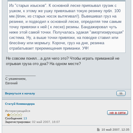
е
н
Из "старых изысков". К основной леске приязывал грузик с
и
ушком, к этому же ушку привязывал токую резинку прбл. 100
е
мм.(блин, из старых носок вытягивал!). Вывешивал груз на
резинке, и подводил к основной леске, определяя тем самым
точку привязки к ней ( к леске) резины. Бандажировал чуть
ниже этой самой точки. Получалась эдакая "амортизирующая"
система. Ну, а выше точки привязки, на поводке ставил или
блесёнку или мормыгу. Короче, груз на дне, резинка
отрабатывает преремещения приманки. УФ!
Не совсем понял...а для чего это? Чтобы играть приманкой не
отрывая груза ото дна? На одном месте?
_________________
С уважением,
Евгений
Вернуться к началу
Статуй Коммандора
Интересующийся
Н
Сообщения:
13
е
Зарегистрирован:
02 май 2007, 16:07
в
с
С
10 май 2007, 12:35
е
о