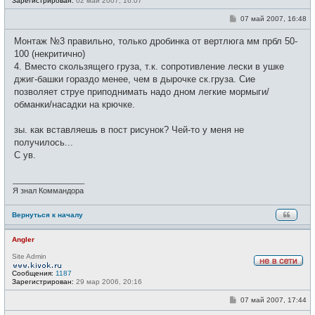
Зарегистрирован:
02 май 2007, 16:07
в
с
С
07 май 2007, 16:48
е
о
т
о
и
Монтаж №3 правильно, только дробинка от вертлюга мм прбл 50-
б
щ
100 (некритично)
е
4. Вместо скользящего груза, т.к. сопротивление лески в ушке
н
и
джиг-башки гораздо менее, чем в дырочке ск.груза. Сие
е
позволяет струе приподнимать надо дном легкие мормыги/
обманки/насадки на крючке.
зы. как вставляешь в пост рисунок? Чей-то у меня не
получилось...
С ув.
_________________
Я знал Коммандора
Вернуться к началу
Angler
Site Admin
Н
Сообщения:
1187
е
Зарегистрирован:
29 мар 2006, 20:16
в
с
С
07 май 2007, 17:44
е
о
т