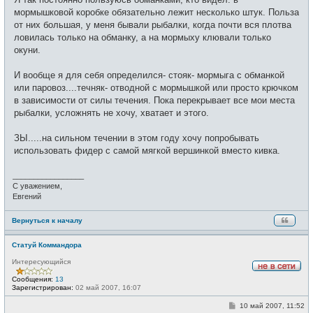
б
щ
мормышковой коробке обязательно лежит несколько штук. Польза
е
от них большая, у меня бывали рыбалки, когда почти вся плотва
н
и
ловилась только на обманку, а на мормыху клювали только
е
окуни.
И вообще я для себя определился- стояк- мормыга с обманкой
или паровоз....течняк- отводной с мормышкой или просто крючком
в зависимости от силы течения. Пока перекрывает все мои места
рыбалки, усложнять не хочу, хватает и этого.
ЗЫ.....на сильном течении в этом году хочу попробывать
использовать фидер с самой мягкой вершинкой вместо кивка.
_________________
С уважением,
Евгений
Вернуться к началу
Статуй Коммандора
Интересующийся
Н
Сообщения:
13
е
Зарегистрирован:
02 май 2007, 16:07
в
с
С
10 май 2007, 11:52
е