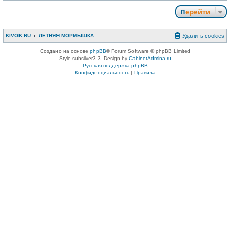
Перейти
KIVOK.RU
ЛЕТНЯЯ МОРМЫШКА
Удалить cookies
Создано на основе
phpBB
® Forum Software © phpBB Limited
Style subsilver3.3. Design by
CabinetAdmina.ru
Русская поддержка phpBB
Конфиденциальность
|
Правила