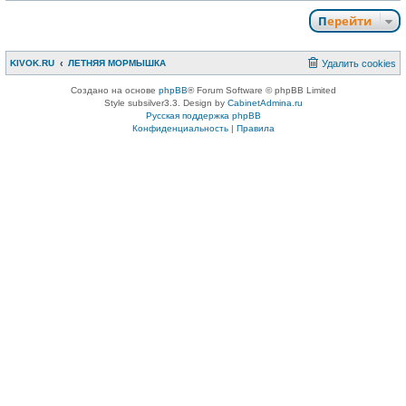
Перейти
KIVOK.RU
ЛЕТНЯЯ МОРМЫШКА
Удалить cookies
Создано на основе
phpBB
® Forum Software © phpBB Limited
Style subsilver3.3. Design by
CabinetAdmina.ru
Русская поддержка phpBB
Конфиденциальность
|
Правила