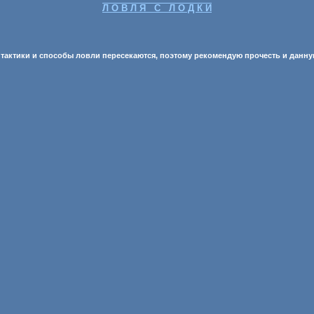
Л О В Л Я С Л О Д К И
ы тактики и способы ловли пересекаются, поэтому рекомендую прочесть и данну