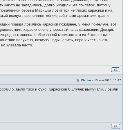
б
щ
 как-то не заладилось, долго бродили без поклёвок, потом у
е
поваленной берёзы Маришка ловит три неплохих карасика и на
н
и
вежий воздух переполняет лёгкие забытыми ароматами трав и
е
ришки правда ловились карасики пожирнее, у меня помельче, вот
 удовольствия, карасик очень упористый на вываживании. Дождик
 очередного зацепа и оборванной мормышки, а их было сегодня
льствие получено, воздуху надышались, пора и честь знать.
 но клевала часто.
С
Vladim
»
13 ноя 2020, 15:47
о
о
фортило, было тихо и сухо. Карасиков 8 штучек вымучали. Ловили
б
щ
е
н
и
е