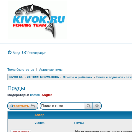
Вход
Регистрация
Темы без ответов
|
Активные темы
KIVOK.RU
ЛЕТНЯЯ МОРМЫШКА
Отчеты о рыбалках
Вести с водоемов - сезо
Пруды
Модераторы:
boston
,
Angler
Поиск
Расширенный п
Ответить
Автор
Vladim
Пруды
Не выдержав почти двух месеч