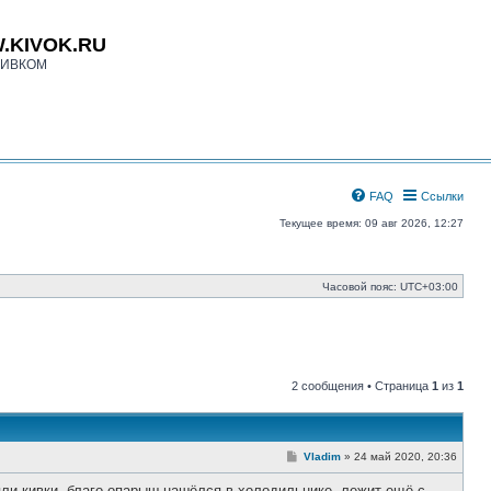
.KIVOK.RU
КИВКОМ
FAQ
Ссылки
Текущее время: 09 авг 2026, 12:27
Часовой пояс:
UTC+03:00
2 сообщения • Страница
1
из
1
С
Vladim
»
24 май 2020, 20:36
о
о
яли кивки, благо опарыш нашёлся в холодильнике, лежит ещё с