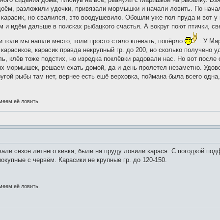
оём, разложили удочки, привязали мормышки и начали ловить. По началу
карасик, но свалился, это воодушевило. Обошли уже пол пруда и вот у 
м и идём дальше в поисках рыбацкого счастья. А вокруг поют птички, с
и толи мы нашли место, толи просто стало клевать, попёрло
. У Ма
х карасиков, карасик правда некрупный гр. до 200, но сколько получено
ь, клёв тоже подстих, но изредка поклёвки радовали нас. Но вот после
х мормышек, решаем ехать домой, да и день пролетел незаметно. Удово
ругой рыбы там нет, вернее есть ешё верховка, поймана была всего одна,
меем её ловить.
али сезон летнего кивка, были на пруду ловили карася. С погодкой под
окупные с червём. Карасики не крупные гр. до 120-150.
меем её ловить.