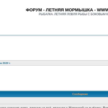
ФОРУМ - ЛЕТНЯЯ МОРМЫШКА - WWW
РЫБАЛКА. ЛЕТНЯЯ ЛОВЛЯ РЫБЫ С БОКОВЫМ 
н 2020 г.
оиск
Сообщение
ного сидения дома, плюнув на всё, рванули с Маришкой на рыбалку. Вз