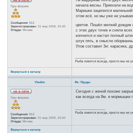
Н
начала весны. Приехали на вод
Гуру форума
е
Маришки зацепился маленький 
в
с
этом всё, но мы уже не унывае
е
т
Сообщения:
512
цветов. Пошёл мелкий дождик 
и
Зарегистрирован:
31 мар 2006, 20:40
с этих двух точек и сняли все
Откуда:
Москва
кончился и настал полный штил
штук пять, в смысле оборванны
Улов составил 3кг. карасика, д
_________________
Рыба ловится всегда, просто мы не у
Вернуться к началу
Vladim
Re: Пруды
Сегодня с женой похоже закрыв
Н
как всегда на 8м. и мормышки п
Гуру форума
е
в
с
_________________
е
Рыба ловится всегда, просто мы не у
т
Сообщения:
512
и
Зарегистрирован:
31 мар 2006, 20:40
Откуда:
Москва
Вернуться к началу