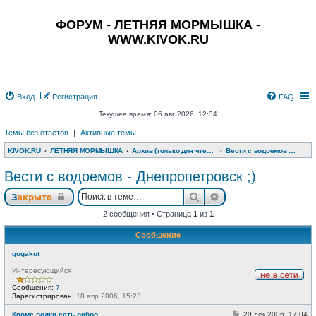
ФОРУМ - ЛЕТНЯЯ МОРМЫШКА -
WWW.KIVOK.RU
Вход
Регистрация
FAQ
Текущее время: 06 авг 2026, 12:34
Темы без ответов
|
Активные темы
KIVOK.RU
ЛЕТНЯЯ МОРМЫШКА
Архив (только для чтения)
Вести с водоемов - сезон 2002-06 гг.
Вести с водоемов - Днепропетровск ;)
Поиск
Расширенный поис
Закрыто
2 сообщения • Страница
1
из
1
Сообщение
gogakot
Интересующийся
Н
Сообщения:
7
е
Зарегистрирован:
18 апр 2006, 15:23
в
с
С
Кроме водки есть рибов
29 дек 2006, 17:04