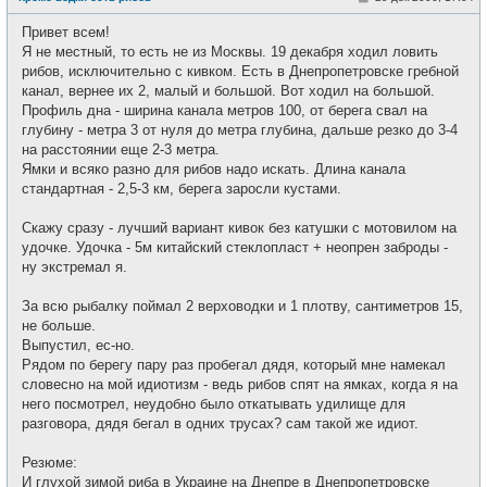
е
о
т
о
и
Привет всем!
б
щ
Я не местный, то есть не из Москвы. 19 декабря ходил ловить
е
рибов, исключительно с кивком. Есть в Днепропетровске гребной
н
и
канал, вернее их 2, малый и большой. Вот ходил на большой.
е
Профиль дна - ширина канала метров 100, от берега свал на
глубину - метра 3 от нуля до метра глубина, дальше резко до 3-4
на расстоянии еще 2-3 метра.
Ямки и всяко разно для рибов надо искать. Длина канала
стандартная - 2,5-3 км, берега заросли кустами.
Скажу сразу - лучший вариант кивок без катушки с мотовилом на
удочке. Удочка - 5м китайский стеклопласт + неопрен заброды -
ну экстремал я.
За всю рыбалку поймал 2 верховодки и 1 плотву, сантиметров 15,
не больше.
Выпустил, ес-но.
Рядом по берегу пару раз пробегал дядя, который мне намекал
словесно на мой идиотизм - ведь рибов спят на ямках, когда я на
него посмотрел, неудобно было откатывать удилище для
разговора, дядя бегал в одних трусах? сам такой же идиот.
Резюме:
И глухой зимой риба в Украине на Днепре в Днепропетровске