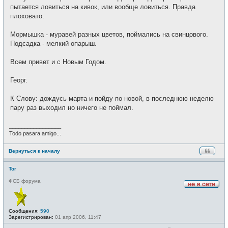
пытается ловиться на кивок, или вообще ловиться. Правда
плоховато.
Мормышка - муравей разных цветов, поймались на свинцового.
Подсадка - мелкий опарыш.
Всем привет и с Новым Годом.
Георг.
К Слову: дождусь марта и пойду по новой, в последнюю неделю
пару раз выходил но ничего не поймал.
_________________
Todo pasara amigo...
Вернуться к началу
Tor
ФСБ форума
Н
е
в
с
Сообщения:
590
е
Зарегистрирован:
01 апр 2006, 11:47
т
и