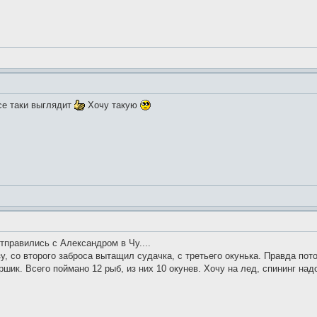
се таки выглядит
Хочу такую
тправились с Александром в Чу....
у, со второго заброса вытащил судачка, с третьего окунька. Правда по
ршик. Всего поймано 12 рыб, из них 10 окунев. Хочу на лед, спининг над