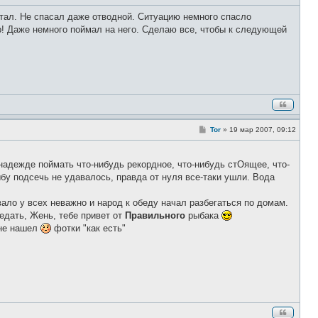
о
о
летал. Не спасал даже отводной. Ситуацию немного спасло
б
щ
ер! Даже немного поймал на него. Сделаю все, чтобы к следующей
е
н
и
е
С
Tor
»
19 мар 2007, 09:12
о
о
б
щ
 надежде поймать что-нибудь рекордное, что-нибудь стОящее, что-
е
 рыбу подсечь не удавалось, правда от нуля все-таки ушли. Вода
н
и
е
вало у всех неважно и народ к обеду начал разбегаться по домам.
дать, Жень, тебе привет от
Правильного
рыбака
 не нашел
фотки "как есть"