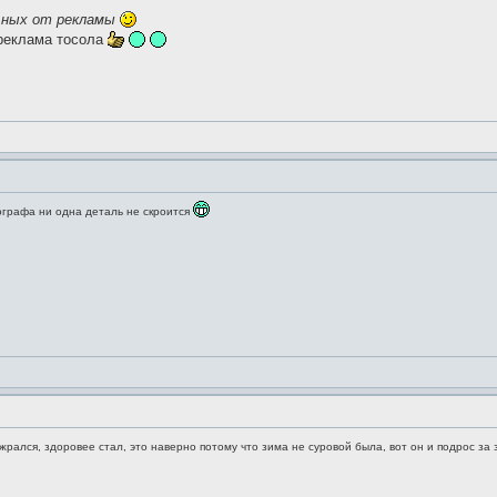
ьных от рекламы
 реклама тосола
тографа ни одна деталь не скроится
жрался, здоровее стал, это наверно потому что зима не суровой была, вот он и подрос за 