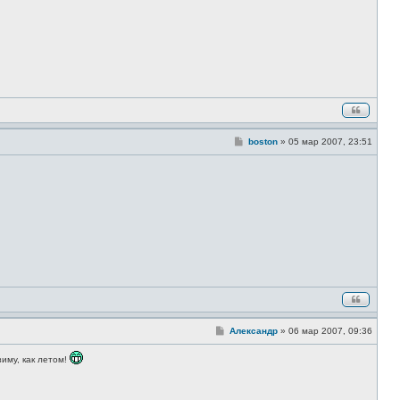
б
щ
е
н
и
е
С
boston
»
05 мар 2007, 23:51
о
о
б
щ
е
н
и
е
С
Александр
»
06 мар 2007, 09:36
о
о
зиму, как летом!
б
щ
е
н