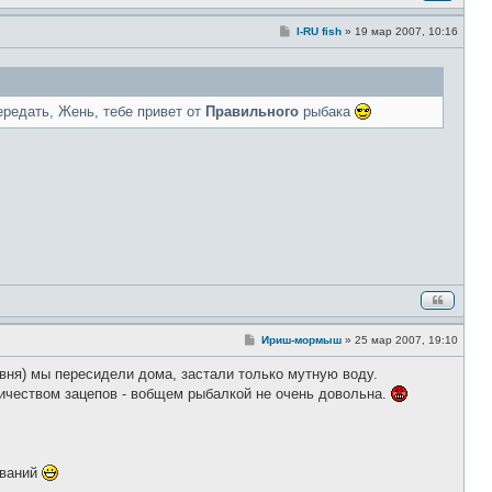
С
I-RU fish
»
19 мар 2007, 10:16
о
о
б
щ
е
н
редать, Жень, тебе привет от
Правильного
рыбака
и
е
С
Ириш-мормыш
»
25 мар 2007, 19:10
о
о
вня) мы пересидели дома, застали только мутную воду.
б
щ
личеством зацепов - вобщем рыбалкой не очень довольна.
е
н
и
е
ований