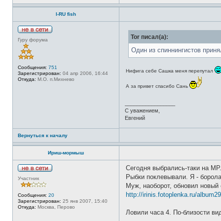
т
и
е
н
л
I-RU fish
ф
я
о
А
р
л
м
Н
е
Tor писал(а):
Гуру форума
а
е
к
ц
в
с
Один из спиннингистов прин
и
с
е
я
е
й
п
т
Сообщения:
751
о
Нифига себе Сашка меня перепутал
и
Зарегистрирован:
04 апр 2006, 16:44
л
Откуда:
М.О. п.Михнево
ь
А за привет спасибо Сань
з
о
в
_________________
а
С уважением,
т
е
Евгений
л
я
Вернуться к началу
T
o
r
Ириш-мормыш
Сегодня выбрались-таки на МР
Н
Рыбки поклевывали. Я - борол
Участник
е
Муж, наоборот, обновил новый с
в
с
http://irinis.fotoplenka.ru/album2
Сообщения:
20
е
Зарегистрирован:
25 янв 2007, 15:40
т
Откуда:
Москва, Перово
и
Ловили часа 4. По-близости ви