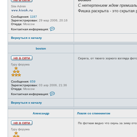
Н
С нетерпением ждем премиал
Site Admin
е
Фишка раскрыта - это скрытая
в
с
Сообщения:
1187
е
Зарегистрирован:
29 мар 2006, 20:16
т
Откуда:
Moscow
и
К
Контактная информация:
о
н
Вернуться к началу
т
а
к
boston
т
н
а
Серега, от твоего зоркого взгляда фо
я
Н
и
Гуру форума
е
н
в
ф
с
о
е
р
т
Сообщения:
659
м
и
Зарегистрирован:
03 апр 2006, 21:36
а
Откуда:
Moscow
ц
К
и
Контактная информация:
о
я
н
п
Вернуться к началу
т
о
а
л
к
ь
Александр
Ловля со спиннингом
т
з
н
о
а
в
По фоткам видно что окунь за зиму ото
я
а
Н
и
Гуру форума
т
е
н
е
в
ф