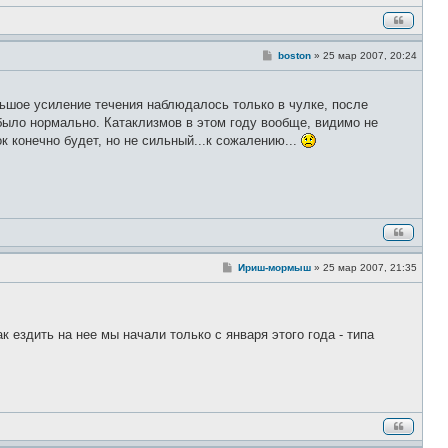
С
boston
»
25 мар 2007, 20:24
о
о
б
щ
льшое усиление течения наблюдалось только в чулке, после
е
было нормально. Катаклизмов в этом году вообще, видимо не
н
и
к конечно будет, но не сильный...к сожалению...
е
С
Ириш-мормыш
»
25 мар 2007, 21:35
о
о
б
щ
е
ак ездить на нее мы начали только с января этого года - типа
н
и
е