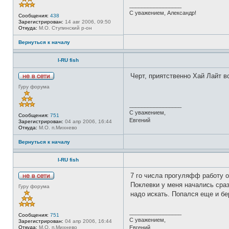
л
с
о
_________________
я
е
р
С уважением, Александр!
A
т
Сообщения:
438
м
n
и
Зарегистрирован:
14 авг 2006, 09:50
а
g
Откуда:
М.О. Ступинский р-он
ц
l
и
e
я
Вернуться к началу
r
п
о
I-RU fish
л
ь
з
Черт, приятственно Хай Лайт в
о
Н
в
Гуру форума
е
а
в
т
с
е
_________________
е
л
С уважением,
т
Сообщения:
751
я
и
Евгений
Зарегистрирован:
04 апр 2006, 16:44
b
Откуда:
М.О. п.Михнево
o
s
t
Вернуться к началу
o
n
I-RU fish
7 го числа прогуляфф работу о
Н
Поклевки у меня начались сраз
Гуру форума
е
надо искать. Попался еще и бе
в
с
е
_________________
т
Сообщения:
751
и
С уважением,
Зарегистрирован:
04 апр 2006, 16:44
Откуда:
М.О. п.Михнево
Евгений