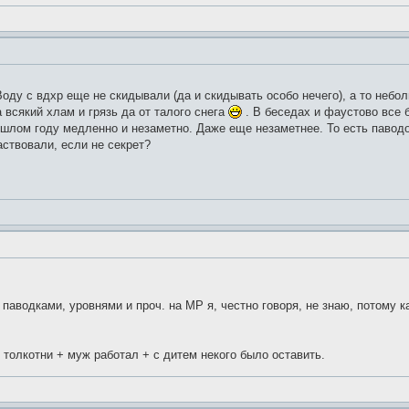
оду с вдхр еще не скидывали (да и скидывать особо нечего), а то небо
 всякий хлам и грязь да от талого снега
. В беседах и фаустово все 
рошлом году медленно и незаметно. Даже еще незаметнее. То есть паводо
аствовали, если не секрет?
с паводками, уровнями и проч. на МР я, честно говоря, не знаю, потому к
 толкотни + муж работал + с дитем некого было оставить.