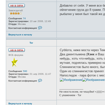
п
о
Добавлю от себя. У меня все б
л
Н
ь
облегчение груза до 8 грамм. 
Завсегдатай
е
з
рыбалке у меня был такой же д
в
о
с
в
Сообщения:
74
е
а
Зарегистрирован:
10 авг 2006, 12:49
т
т
Откуда:
Москва
и
е
К
Контактная информация:
л
о
я
н
b
Вернуться к началу
т
o
а
s
к
Tor
t
т
o
н
n
а
Суббота, ниже моста через Темз
я
Н
Два джентльмена (
Хэнк
и Ваш 
и
ФСБ форума
е
н
нибудь, хоть что-нибудь, хоть 
в
ф
с
мутная, поднялась примерно на
о
е
р
Спиннингистов было много, был
т
м
и
Один из спиннингистов принял
Сообщения:
590
а
Зарегистрирован:
01 апр 2006, 11:47
ц
Напоследок - пара фоток с мес
Откуда:
Москва
и
К
я
Контактная информация:
о
п
н
о
т
_________________
л
а
ь
Ни хвоста всем, ни чешуйки! <;(((((><
к
з
С уважением - Tor
т
о
н
в
а
а
Вернуться к началу
я