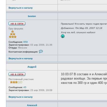
Вернуться к началу
boston
Прикольно! Кто-нить через годик прочи
Н
Добавлено: Пт Мар 09, 2007 12:18
Гуру форума
е
Хочу на лед, спининг надоел
в
с
е
т
Сообщения:
659
и
Зарегистрирован:
03 апр 2006, 21:36
Откуда:
Moscow
К
Контактная информация:
о
н
Вернуться к началу
т
а
к
Андрей
т
н
а
10.03.07 В составе я и Алексе
я
Н
радовал вообще. За первые прой
и
Постоянный участник
е
н
хвостов по 300 гр и один 400 
в
ф
с
Сообщения:
45
о
е
Зарегистрирован:
23 апр 2006, 19:09
р
т
м
и
а
Вернуться к началу
ц
и
я
Алексей