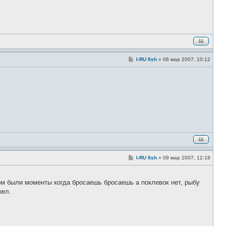
и
е
С
I-RU fish
»
06 мар 2007, 10:12
о
о
б
щ
е
н
и
е
С
I-RU fish
»
09 мар 2007, 12:18
о
о
б
щ
том были моменты когда бросаешь бросаешь а поклевок нет, рыбу
е
оел.
н
и
е