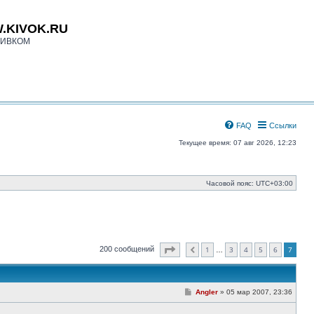
.KIVOK.RU
КИВКОМ
FAQ
Ссылки
Текущее время: 07 авг 2026, 12:23
Часовой пояс:
UTC+03:00
Страница
7
из
7
1
3
4
5
6
7
200 сообщений
Пред.
…
С
Angler
»
05 мар 2007, 23:36
о
о