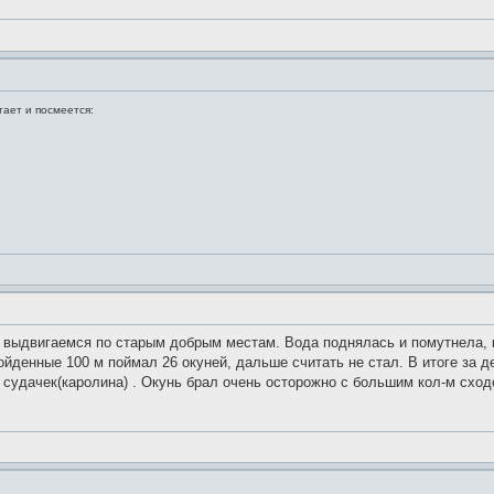
тает и посмеется:
й выдвигаемся по старым добрым местам. Вода поднялась и помутнела, 
денные 100 м поймал 26 окуней, дальше считать не стал. В итоге за ден
гр судачек(каролина) . Окунь брал очень осторожно с большим кол-м схо