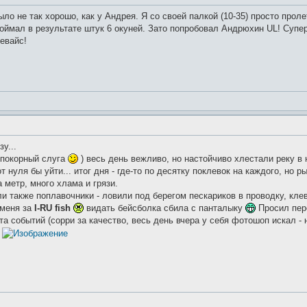
ыло не так хорошо, как у Андрея. Я со своей палкой (10-35) просто про
Поймал в результате штук 6 окуней. Зато попробовал Андрюхин UL! Суп
евайс!
у...
покорный слуга
) весь день вежливо, но настойчиво хлестали реку в
от нуля бы уйти... итог дня - где-то по десятку поклевок на каждого, но
 метр, много хлама и грязи.
и также поплавочники - ловили под берегом пескариков в проводку, кле
 меня за
I-RU fish
видать бейсболка сбила с панталыку
Просил пере
та событий (сорри за качество, весь день вчера у себя фотошоп искал -