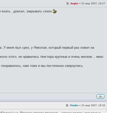
С
Angler
»
31 мар 2007, 19:27
о
о
 ехать.. доехал, закрывать сезон
б
щ
е
н
и
е
а. У меня был срез, у Николая, который первый раз ловил на
около этого, не нравились твистера крупные и очень мелкие... явно
е понравилось, нам тоже и мы постепенно свернулись.
С
Vladim
»
31 мар 2007, 19:33
о
о