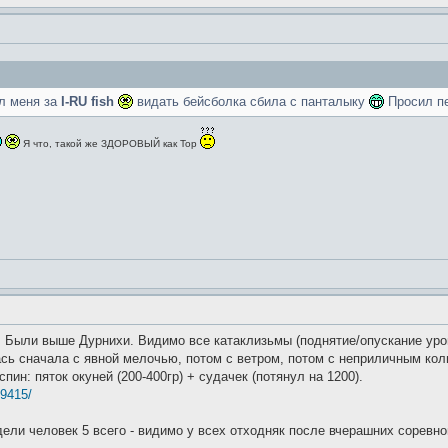
ял меня за
I-RU fish
видать бейсболка сбила с панталыку
Просил пе
Я что, такой же ЗДОРОВЫЙ как Тор
. Были выше Дурнихи. Видимо все катаклизьмы (поднятие/опускание уро
ась сначала с явной мелочью, потом с ветром, потом с неприличным ко
пин: пяток окуней (200-400гр) + судачек (потянул на 1200).
99415/
дели человек 5 всего - видимо у всех отходняк после вчерашних соревн