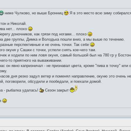
ниже Чулково, но выше Бронниц
Я в это место всю зиму собирался
тон и Николай.
ива нет... плохо
ерегу доночников, как грязи под ногами... плохо
на две группы, Димка и Володька пошли вниз, а мы выше по течению.
разные перспективные и не очень точки. Так себе
о окуня у Сашки с точки, успели снять кое-чего там.
чек и ходили по ним ловя окуня, самый большой был на 780 гр у Бостон
чего-то приятного на вываживании.
нас он явно капризничал - не признавал цвета, кроме "пива в точку" или 
ому.
 часов дня резко задул ветер и поменял направление, окуню это очень н
й, поговорили, обсудили и пообедали, и поехали домой.
ва - рыбалка удалась!
Сезон закрыт
ся