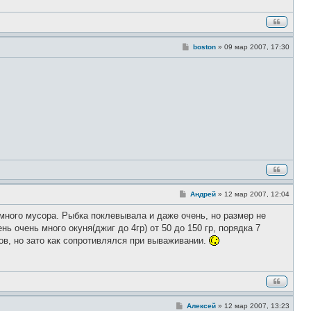
С
boston
»
09 мар 2007, 17:30
о
о
б
щ
е
н
и
е
С
Андрей
»
12 мар 2007, 12:04
о
о
много мусора. Рыбка поклевывала и даже очень, но размер не
б
щ
ь очень много окуня(джиг до 4гр) от 50 до 150 гр, порядка 7
е
дов, но зато как сопротивлялся при вываживании.
н
и
е
С
Алексей
»
12 мар 2007, 13:23