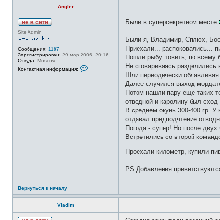
о
Angler
л
ь
з
Были в суперсекретном месте
о
Н
в
Site Admin
е
а
Были я, Владимир, Сплюх, Бос
в
т
с
Приехали... распоковались... п
е
Сообщения:
1187
е
л
Зарегистрирован:
29 мар 2006, 20:16
Пошли рыбу ловить, по всему б
т
я
Откуда:
Moscow
и
Не сговариваясь разделились 
b
К
Контактная информация:
o
о
Шли переодически облавливая 
s
н
Далее случился выход мордатог
t
т
o
а
Потом нашли пару еще таких то
n
к
отводной и каролину был сход 
т
н
В среднем окунь 300-400 гр. У 
а
отдавал предподчтение отводн
я
и
Погода - супер! Но после двух
н
Встретились со второй командо
ф
о
р
Проехали километр, купили пи
м
а
ц
PS Добавления приветствуют
и
я
п
Вернуться к началу
о
л
ь
Vladim
з
о
в