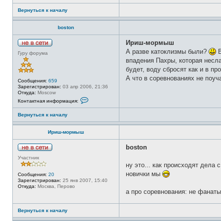
Вернуться к началу
boston
Ириш-мормыш
Н
А разве катоклизмы были?
В
Гуру форума
е
впадения Пахры, которая несла
в
с
будет, воду сбросят как и в п
е
А что в соревнованиях не поуч
т
Сообщения:
659
и
Зарегистрирован:
03 апр 2006, 21:36
Откуда:
Moscow
К
Контактная информация:
о
н
Вернуться к началу
т
а
к
Ириш-мормыш
т
н
а
boston
я
Н
и
Участник
е
н
ну это... как происходят дела 
в
ф
с
новички мы
Сообщения:
20
о
е
Зарегистрирован:
25 янв 2007, 15:40
р
т
Откуда:
Москва, Перово
м
и
а про соревнования: не фанаты
а
ц
и
Вернуться к началу
я
п