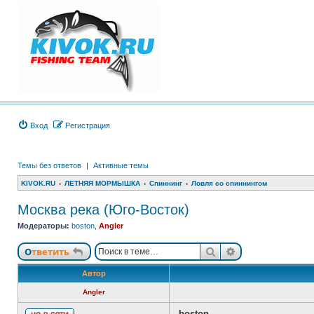
Вход
Регистрация
Темы без ответов
|
Активные темы
KIVOK.RU
ЛЕТНЯЯ МОРМЫШКА
Спиннинг
Ловля со спиннингом
Москва река (Юго-Восток)
Модераторы:
boston
,
Angler
Поиск
Расширенный п
Ответить
Автор
Angler
boston