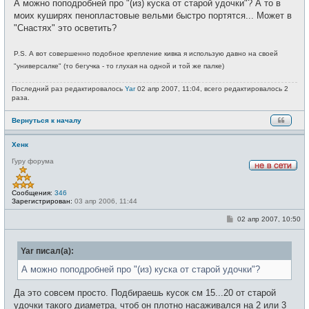
А можно поподробней про "(из) куска от старой удочки"? А то в
моих куширях пенопластовые вельми быстро портятся... Может в
"Снастях" это осветить?
P.S. А вот совершенно подобное крепление кивка я использую давно на своей
"универсалке" (то бегучка - то глухая на одной и той же палке)
Последний раз редактировалось
Yar
02 апр 2007, 11:04, всего редактировалось 2
раза.
Вернуться к началу
Хенк
Гуру форума
Н
е
в
Сообщения:
346
с
Зарегистрирован:
03 апр 2006, 11:44
е
т
С
02 апр 2007, 10:50
и
о
о
б
Yar писал(а):
щ
е
н
А можно поподробней про "(из) куска от старой удочки"?
и
е
Да это совсем просто. Подбираешь кусок см 15...20 от старой
удочки такого диаметра, чтоб он плотно насаживался на 2 или 3