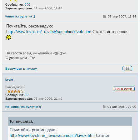
с
Сообщения:
590
е
Зарегистрирован:
01 апр 2006, 11:47
т
и
С
Кивок из рулетки :)
01 апр 2007, 11:34
о
о
Почитайте, рекомендую:
б
щ
http://www.kivok.ru/_review/samohin/kivok.htm
Статья интересная
е
н
и
е
_________________
Ни хвоста всем, ни чешуйки! <;(((((><
С уважением - Tor
Вернуться к началу
brem
Завсегдатай
Н
Сообщения:
90
е
Зарегистрирован:
01 апр 2006, 21:42
в
с
С
Re: Кивок из рулетки :)
01 апр 2007, 22:09
е
о
т
о
и
б
Tor писал(а):
щ
е
н
Почитайте, рекомендую:
и
http://www.kivok.ru/_review/samohin/kivok.htm
Статья
е