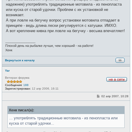
е
надежнее) употреблять традиционные мотовила - из пенопласта
н
и
или куска от старой удочки. Проблем с их установкой не
е
возникает.
А при ловле на бегучку вопрос установки мотовила отпадает в
принципе - ведь длина лески регулируется с катушки. ИМХО.
А вот крепление кивка при ловле на бегучку - весьма впечатляет!
_________________
Плохой день на рыбалке лучше, чем хороший - на работе!
Хенк
Вернуться к началу
Yar
Ветеран форума
Н
Сообщения:
188
е
Зарегистрирован:
12 апр 2006, 16:11
в
с
С
02 апр 2007, 10:28
е
о
т
о
и
б
Хенк писал(а):
щ
е
н
... употреблять традиционные мотовила - из пенопласта или
и
куска от старой удочки...
е