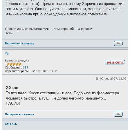
колено (от хлыста). Приматываешь к нему 2 крючка из проволоки-
вот и мотовило. Оно получается компактным, хорошо прячется в
нижние колена при сборке удочки в походное положение.
_________________
Плохой день на рыбалке лучше, чем хороший - на работе!
Хенк
Вернуться к началу
Yar
Ветеран форума
Н
Сообщения:
188
е
Зарегистрирован:
12 апр 2006, 16:11
в
с
С
02 апр 2007, 11:09
е
о
т
о
и
2 Хенк
б
щ
То что надо. Кусок стекляшки - и все! Подобное из фломастера
е
ломается быстро, а тут... Не допер чегой-то раньше-то...
н
и
ПАСИБ!
е
Вернуться к началу
I-RU fish