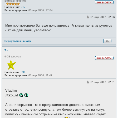
Ветеран форума
Н
Сообщения:
217
е
Зарегистрирован:
03 апр 2006, 17:04
в
с
С
01 апр 2007, 22:26
е
о
т
о
и
Мне про мотовило больше понравилось. А кивки паять из рулеток
б
щ
- эт не для меня, увольтес-с...
е
н
и
Вернуться к началу
е
Tor
ФСБ форума
Н
е
в
с
Сообщения:
590
е
Зарегистрирован:
01 апр 2006, 11:47
т
и
С
01 апр 2007, 22:31
о
о
Vladim
б
щ
Жжошь!
е
н
и
А если серьезно - мне представляется довольно сложным
е
отрезать от рулетки ровную, а тем более вытянутую на конус
полоску - какими бы острыми не были ножницы, металл будет