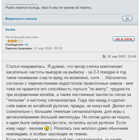
_________________
Рыба ловится всегда, просто мы не умеем её ловить.
Вернуться к началу
Gesha
Постоянный участник
Н
Сообщения:
64
е
Зарегистрирован:
10 апр 2006, 00:02
в
с
С
01 апр 2007, 23:40
е
о
т
о
и
Статья понравилась. Я думаю, что автор слегка кокетничает
б
щ
касательно частоты выездов на рыбалку - за 2-3 поездки в год
е
такое понимание снасти вряд ли возможно, хотя ... Абсолютно
н
и
согласен с перечислением недостатков проволочных кивков - мне
е
тоже не нравится его способность гнуться "по винту", трудности
при исправлении изгибов, а также постоянные захлесты лески за
"тюльпан" и кисточку сигнализатора. Года три назад я сделал
себе кивок из китайской рулетки, правда, не конусный. Делал его
сознательно с большим тяжелым сигнализатором, для игры с
автоколебаниями большой амплитуды. Но потом дело не пошло,
и идея была заброшена (кстати, остались куски рулетки. Если
кому надо - велкам
). Резалась она неплохо даже обычными
ножницами, и особых заусенцев не помню.
Если интересует минимальный вес сигнализатора, то зачем