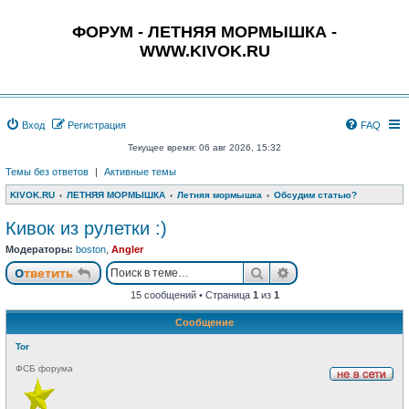
ФОРУМ - ЛЕТНЯЯ МОРМЫШКА -
WWW.KIVOK.RU
Вход
Регистрация
FAQ
Текущее время: 06 авг 2026, 15:32
Темы без ответов
|
Активные темы
KIVOK.RU
ЛЕТНЯЯ МОРМЫШКА
Летняя мормышка
Обсудим статью?
Кивок из рулетки :)
Модераторы:
boston
,
Angler
Поиск
Расширенный пои
Ответить
15 сообщений • Страница
1
из
1
Сообщение
Tor
ФСБ форума
Н
е
в