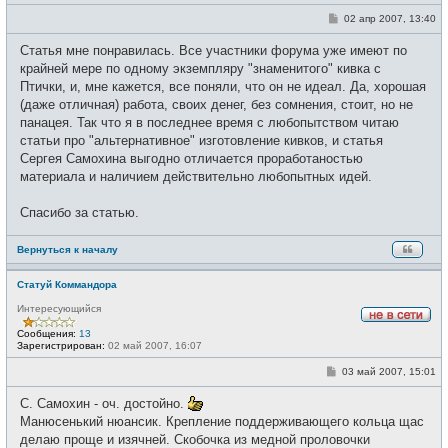
в
с
С
02 апр 2007, 13:40
е
о
т
о
и
Статья мне понравилась. Все участники форума уже имеют по
б
щ
крайней мере по одному экземпляру "знаменитого" кивка с
е
Птички, и, мне кажется, все поняли, что он не идеал. Да, хорошая
н
и
(даже отличная) работа, своих денег, без сомнения, стоит, но не
е
панацея. Так что я в последнее время с любопытством читаю
статьи про "альтернативное" изготовление кивков, и статья
Сергея Самохина выгодно отличается проработаностью
материала и наличием действительно любопытных идей.
Спасибо за статью.
Вернуться к началу
Статуй Коммандора
Интересующийся
Н
Сообщения:
13
е
Зарегистрирован:
02 май 2007, 16:07
в
с
С
03 май 2007, 15:01
е
о
т
о
и
С. Самохин - оч. достойно.
б
щ
Манюсенький нюансик. Крепление поддерживающего кольца щас
е
делаю проще и изячней. Скобочка из медной проловочки
н