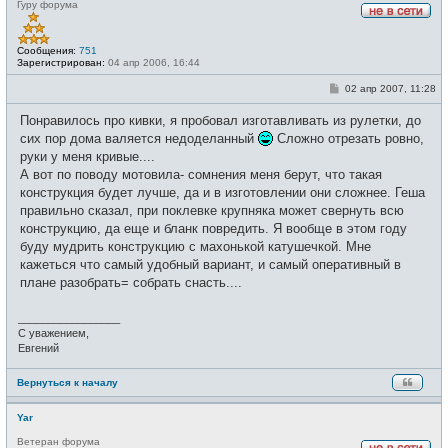
Гуру форума
Н
е
в
Сообщения:
751
с
Зарегистрирован:
04 апр 2006, 16:44
е
т
С
02 апр 2007, 11:28
и
о
о
Понравилось про кивки, я пробовал изготавливать из рулетки, до
б
щ
сих пор дома валяется недоделанный
Сложно отрезать ровно,
е
руки у меня кривые....
н
и
А вот по поводу мотовила- сомнения меня берут, что такая
е
конструкция будет лучше, да и в изготовлении они сложнее. Геша
правильно сказал, при поклевке крупняка может свернуть всю
конструкцию, да еще и бланк повредить. Я вообще в этом году
буду мудрить конструкцию с махонькой катушечкой. Мне
кажеться что самый удобный вариант, и самый оперативный в
плане разобрать= собрать снасть....
_________________
С уважением,
Евгений
Вернуться к началу
Yar
Ветеран форума