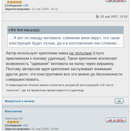
Н
Сообщения:
188
е
Зарегистрирован:
12 апр 2006, 16:11
в
с
С
02 апр 2007, 13:29
е
о
т
о
и
б
I-RU fish писал(а):
щ
е
н
... А вот по поводу мотовила- сомнения меня берут, что такая
и
конструкция будет лучше, да и в изготовлении они сложнее...
е
Автор использует крепление кивка
на тюльпане
(глухо
приклеенном к кончику удилища). Такое крепление исключает
возможность "одевания" мотовила на палку через вершинку.
Поэтому авторская идея крепления заслуживает внимания:
другое дело, что конструктивно все это можно до бесконечности
совершенствовать.
А повреждение бланка можно исключить разумной конструкцией той части
"консоли", где её проволока приматывается к удилищу.
Вернуться к началу
Константин
Завсегдатай
Н
Сообщения:
112
е
Зарегистрирован:
01 апр 2006, 16:09