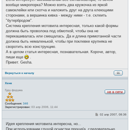
вообще микропорка? Можно взять два кружочка из яркой
самоклейки или скотча и наложить друг на друга клеющими
сторонами, а вершинка кивка - между ними - т.е. склеить
"бутербродом".
Система крепления мотовила интересная, только какой формы
должна быть проволока под обмоткой, чтобы она не
перекашивалась или смещалась. Да и длина примотанной части
должна быть немаленькой, чтобы при поклевке крупняка не
своротить всю конструкцию.
А в целом статья интересная, познавательная. Короче, автор,
пиши еще
.
Привет. Gesha.
Вернуться к началу
Хенк
Гуру форума
Н
е
в
Сообщения:
346
с
Зарегистрирован:
03 апр 2006, 11:44
е
т
С
02 апр 2007, 08:36
и
о
о
Идея крепления мотовила интересна, но...
б
щ
При использовании глухой оснастки проще(а, следовательно,