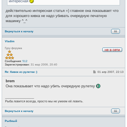
интересная
действительно интересная статья =) главное она показывает что
для хорошего кивка не надо убивать очередную печатную
машинку ^_^
Вернуться к началу
Vladim
Гуру форума
Н
е
в
Сообщения:
512
с
Зарегистрирован:
31 мар 2006, 20:40
е
т
С
Re: Кивок из рулетки :)
01 апр 2007, 22:13
и
о
о
brem
б
щ
Она показывает что надо убить очередную рулетку
е
н
и
_________________
е
Рыба ловится всегда, просто мы не умеем её ловить.
Вернуться к началу
Рыбный