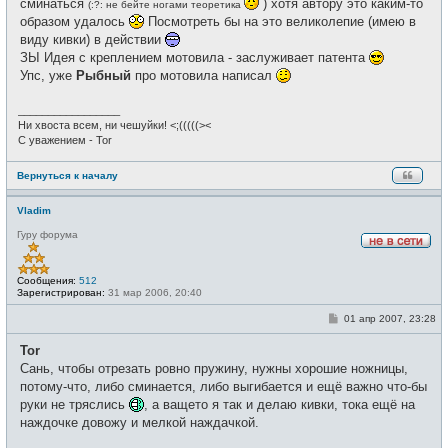
сминаться
) хотя автору это каким-то
(:?: не бейте ногами теоретика
образом удалось
Посмотреть бы на это великолепие (имею в
виду кивки) в действии
ЗЫ Идея с креплением мотовила - заслуживает патента
Упс, уже
Рыбный
про мотовила написал
_________________
Ни хвоста всем, ни чешуйки! <;(((((><
С уважением - Tor
Вернуться к началу
Vladim
Гуру форума
Н
е
в
Сообщения:
512
с
Зарегистрирован:
31 мар 2006, 20:40
е
т
С
01 апр 2007, 23:28
и
о
о
Tor
б
щ
Сань, чтобы отрезать ровно пружину, нужны хорошие ножницы,
е
потому-что, либо сминается, либо выгибается и ещё важно что-бы
н
и
руки не тряслись
, а ващето я так и делаю кивки, тока ещё на
е
наждочке довожу и мелкой наждачкой.