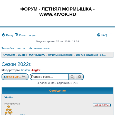
ФОРУМ - ЛЕТНЯЯ МОРМЫШКА -
WWW.KIVOK.RU
Вход
Регистрация
FAQ
Текущее время: 07 авг 2026, 12:02
Темы без ответов
|
Активные темы
KIVOK.RU
ЛЕТНЯЯ МОРМЫШКА
Отчеты о рыбалках
Вести с водоемов - сезон 2020 г.
Сезон 2022г.
Модераторы:
boston
,
Angler
Поиск
Расширенный пои
Ответить
4 сообщения • Страница
1
из
1
Сообщение
Vladim
Гуру форума
Н
е
в