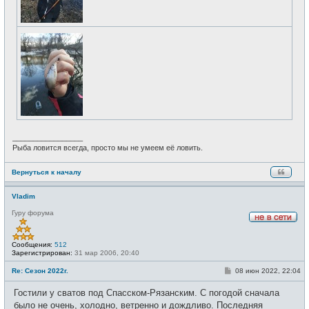
_________________
Рыба ловится всегда, просто мы не умеем её ловить.
Вернуться к началу
Vladim
Гуру форума
Н
е
в
Сообщения:
512
с
Зарегистрирован:
31 мар 2006, 20:40
е
т
С
Re: Сезон 2022г.
08 июн 2022, 22:04
и
о
о
Гостили у сватов под Спасском-Рязанским. С погодой сначала
б
щ
было не очень, холодно, ветренно и дождливо. Последняя