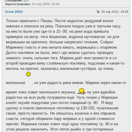
Сообщения:
512
с
Зарегистрирован:
31 мар 2006, 20:40
е
т
С
Сезон 2022г.
09 апр 2022, 18:28
и
о
о
Только приехали с Пахры. После недолгих раздумий взяли
б
щ
кивочки и поехали на реку. Поехали поздно уже в третьем часу,
е
на месте были уже где-то в 15 -00, на реке вода прибыла
н
и
примерно на метр, тяга бешенная, водичка мутноватая, но для
е
мормышки не критично, больше напрягало течение. Собрал
Маринину снасть и она начала кивать, мормышка с опариком.
Долго поклёвок не было, мест где можно сделать проводку
немного, очень сильная тяга. Марина даёт мне провести и со
второй проводки вижу слабенькую поклёвку, подсекаю и какая-то
мелочь на крючке, оказалась маленькая густёрка, ну очень
маленькая
, но уже радость река живая. Марина через какое-то
время тоже ловит маленького окунька,
ну уже вдвойне
радостно не всю рыбу потравили ещё. Чуть позже у Маришки
клюёт окунёк покрупнее уже почти товарный гр. 80 . Я беру
удочку и ловлю приличную плотвёнку гр.130-150, пузатенькая
такая, просто прелесть. Не обошлось конечно и без обрывов
снасти, сегодня оборвали пару мормых и у одной сломался
крючёк. Маришка позже ловит ещё одну плотвёнку гр. 40 и на
этом решили закончить. Итог пяток рыбёх и три потерянных