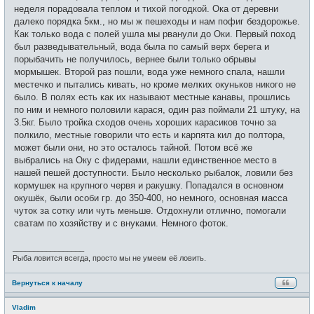
е
неделя порадовала теплом и тихой погодкой. Ока от деревни
н
и
далеко порядка 5км., но мы ж пешеходы и нам пофиг бездорожье.
е
Как только вода с полей ушла мы рванули до Оки. Первый поход
был разведывательный, вода была по самый верх берега и
порыбачить не получилось, вернее были только обрывы
мормышек. Второй раз пошли, вода уже немного спала, нашли
местечко и пытались кивать, но кроме мелких окуньков никого не
было. В полях есть как их называют местные канавы, прошлись
по ним и немного половили карася, один раз поймали 21 штуку, на
3.5кг. Было тройка сходов очень хороших карасиков точно за
полкило, местные говорили что есть и карпята кил до полтора,
может были они, но это осталось тайной. Потом всё же
выбрались на Оку с фидерами, нашли единственное место в
нашей пешей доступности. Было несколько рыбалок, ловили без
кормушек на крупного червя и ракушку. Попадался в основном
окушёк, были особи гр. до 350-400, но немного, основная масса
чуток за сотку или чуть меньше. Отдохнули отлично, помогали
сватам по хозяйству и с внуками. Немного фоток.
_________________
Рыба ловится всегда, просто мы не умеем её ловить.
Вернуться к началу
Vladim