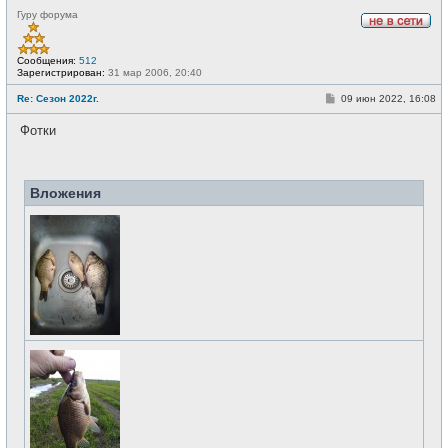
Гуру форума
Н
е
в
Сообщения:
512
с
Зарегистрирован:
31 мар 2006, 20:40
е
т
С
Re: Сезон 2022г.
09 июн 2022, 16:08
и
о
о
Фотки
б
щ
е
н
и
Вложения
е