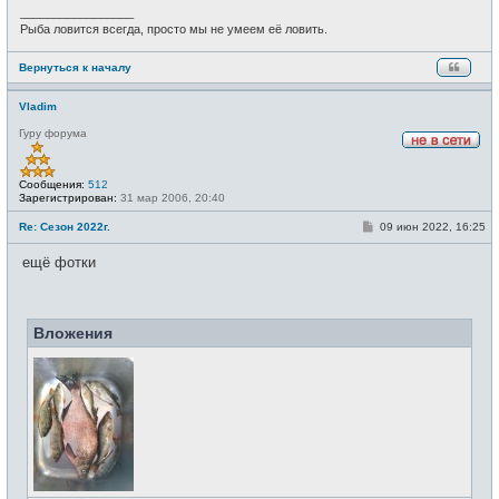
_________________
Рыба ловится всегда, просто мы не умеем её ловить.
Вернуться к началу
Vladim
Гуру форума
Н
е
в
Сообщения:
512
с
Зарегистрирован:
31 мар 2006, 20:40
е
т
С
Re: Сезон 2022г.
09 июн 2022, 16:25
и
о
о
ещё фотки
б
щ
е
н
и
Вложения
е