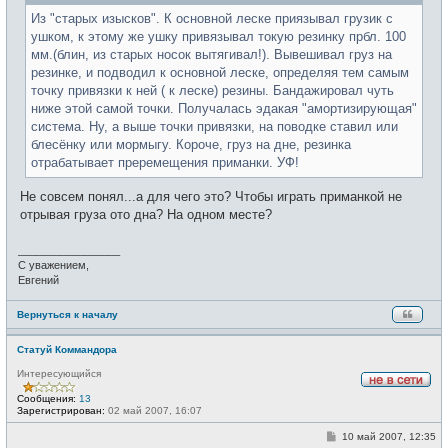
е
н
Из "старых изысков". К основной леске приязывал грузик с
и
ушком, к этому же ушку привязывал токую резинку прбл. 100
е
мм.(блин, из старых носок вытягивал!). Вывешивал груз на
резинке, и подводил к основной леске, определяя тем самым
точку привязки к ней ( к леске) резины. Бандажировал чуть
ниже этой самой точки. Получалась эдакая "амортизирующая"
система. Ну, а выше точки привязки, на поводке ставил или
блесёнку или мормыгу. Короче, груз на дне, резинка
отрабатывает преремещения приманки. УФ!
Не совсем понял...а для чего это? Чтобы играть приманкой не
отрывая груза ото дна? На одном месте?
_________________
С уважением,
Евгений
Вернуться к началу
Статуй Коммандора
Интересующийся
Н
Сообщения:
13
е
Зарегистрирован:
02 май 2007, 16:07
в
с
С
10 май 2007, 12:35
е
о