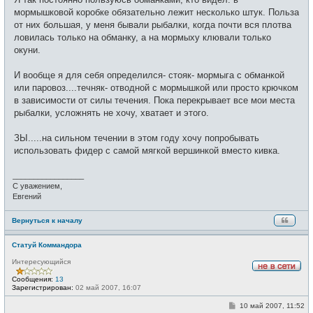
б
щ
мормышковой коробке обязательно лежит несколько штук. Польза
е
от них большая, у меня бывали рыбалки, когда почти вся плотва
н
и
ловилась только на обманку, а на мормыху клювали только
е
окуни.
И вообще я для себя определился- стояк- мормыга с обманкой
или паровоз....течняк- отводной с мормышкой или просто крючком
в зависимости от силы течения. Пока перекрывает все мои места
рыбалки, усложнять не хочу, хватает и этого.
ЗЫ.....на сильном течении в этом году хочу попробывать
использовать фидер с самой мягкой вершинкой вместо кивка.
_________________
С уважением,
Евгений
Вернуться к началу
Статуй Коммандора
Интересующийся
Н
Сообщения:
13
е
Зарегистрирован:
02 май 2007, 16:07
в
с
С
10 май 2007, 11:52
е