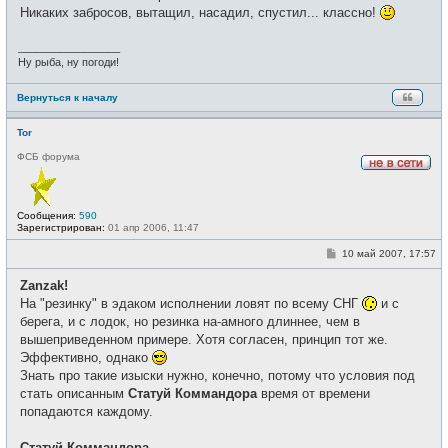
и
Никаких забросов, вытащил, насадил, спустил... классно!
е
_________________
Ну рыба, ну погоди!
Вернуться к началу
Tor
ФСБ форума
Н
е
в
с
Сообщения:
590
е
Зарегистрирован:
01 апр 2006, 11:47
т
и
С
10 май 2007, 17:57
о
о
Zanzak!
б
щ
На "резинку" в эдаком исполнении ловят по всему СНГ
и с
е
берега, и с лодок, но резинка на-амного длиннее, чем в
н
и
вышеприведенном примере. Хотя согласен, принцип тот же.
е
Эффективно, однако
Знать про такие изыски нужно, конечно, потому что условия под
стать описанным
Статуй Коммандора
время от времени
попадаются каждому.
Статуй Коммандора