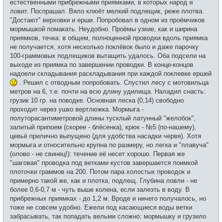
естественными прибрежными приямками, в которых народ и
ловит. Поспрашал. Вяло клюёт мелкий подлещик, реже плотва.
"Достают" верховки и ерши. Попробовал в одном из проёмчиков
мормышкой помакать. Неудобно. Проёмы узкие, как и ширина
приямков, течка: в общем, полноценной проводки вдоль приямка
не получается, хотя несколько поклёвок было и даже парочку
100-граммовых подлещиков вытащить удалось. Оба подсели на
выходе из приямка по завершении проводки. В конце-концов
надоели складывания раскладывания при каждой поклевке ершей
. Решил с отводным попробовать. Спустил лесу с мотовильца
метров на 6, т.е. почти на всю длину удилища. Наладил снасть:
грузик 10 гр. на поводке. Основная леска (0,14) свободно
проходит через ушко вертлюжка. Мормыга -
полуторасантиметровой длины тусклый латунный "желобок",
залитый припоем (скорее - блёсенка), крюк - №5 (по-нашему),
цевьё прилично выпущено (для удобства насадки червя). Хотя
мормыга и относительно крупна по размеру, но легка и "плавуча"
(олово - не свинец!): течение её несет хорошо. Первая же
"шаговая" проводка под ветками кустов завершается поимкой
плоточки граммов на 200. Потом пара холостых проводок и
примерно такой же, как и плотка, подлещ. Глубина ловли - не
более 0,6-0,7 м - чуть выше колена, если залезть в воду. В
прибрежных приямках - до 1,2 м. Вроде и ничего получалось, но
тоже не совсем удобно. Ежели под касающиеся воды ветки
забрасывать, так попадать вельми сложно: мормышку и грузило