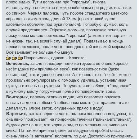
плохо видно. Тут и вспомнил про "тирольку", иногда
используемую совместно с микровоблерами при редких вылазках
со спином. Чёрная палочка, чуть поболе стандартного цветного
карандаша диаметром, длиной 13 см (просто такой кусок
кабельной оболочки под руки попался). Попробую, думаю, коль
случай представился. Обрезаю мормыгу, пропускаю основную
леску через кольцо вертлюжка "тирольки" (а может тот вертлюг и
не нужен, так, на всякий случай делал). Подвязываю в конце
лески вертлюжок, после чего - поводок с той же самой мормыгой.
Всё занимает не больше 4-5 минут.
Понравилось, однако... Красота!
Во-первых,
за счет площади палочки-грузила её очень хорошо
несёт (даже при приличном весе), как поверхностное (даже
несильное), так и донное течение. А степень этого "несёт" можно
произвольно регулировать с помощью удилища, устанавливая
нужную степень погружения. Получается не заброс, а "подводка"
к нужному месту погружения прямо по поверхности воды.
Во-вторых,
палочку отлично видно, что позволяет опускать
снасть на дно в любом облюбованном месте (как правило, я это
делал чуть ближе веток, опущенных прямо в воду).
В-третьих,
так как верхняя часть палочки заполнена воздухом, то
она явно "поигрывает" на придонном течении ("ванька-втстанька"),
будучи уже на дне, что хорошо видно по мерному покачиванию
кивка. По той же причине (наличие воздушной пробки) снасть
очень легко "в автомате" волочить по дну. Достаточно приподнять