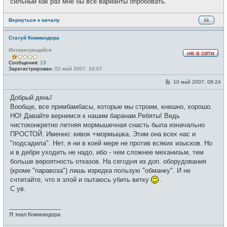
сильный как раз мне бы все варианты опробовать.
н
и
е
Вернуться к началу
Статуй Коммандора
Интересующийся
Н
Сообщения:
13
е
Зарегистрирован:
02 май 2007, 16:07
в
с
С
10 май 2007, 08:24
е
о
т
о
и
Добрый день!
б
щ
Вообще, все примбамбасы, которые мы строим, кнешно, хорошо.
е
НО! Давайте вернемся к нашим баранам.Ребяты! Ведь
н
и
чистоконкретно летняя мормышечная снасть была изначально
е
ПРОСТОЙ. Именно: кивок +мормышка. Этим она всех нас и
"подсадила". Нет, я ни в коей мере не против всяких изысков. Но
и в дебри уходить не надо, ибо - чем сложнее механизьм, тем
больше вероятность отказов. На сегодня из доп. оборудования
(кроме "паравоза") лишь изредка пользую "обманку". И не
счтитайте, что я злой и пытаюсь убить ветку
.
С ув.
_________________
Я знал Коммандора