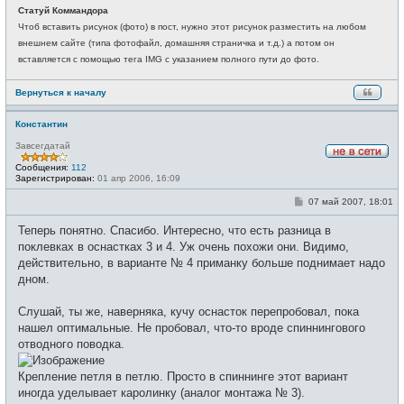
о
и
Статуй Коммандора
б
щ
Чтоб вставить рисунок (фото) в пост, нужно этот рисунок разместить на любом
е
внешнем сайте (типа фотофайл, домашняя страничка и т.д.) а потом он
н
и
вставляется с помощью тега IMG с указанием полного пути до фото.
е
Вернуться к началу
Константин
Завсегдатай
Н
Сообщения:
112
е
Зарегистрирован:
01 апр 2006, 16:09
в
с
С
07 май 2007, 18:01
е
о
т
о
и
Теперь понятно. Спасибо. Интересно, что есть разница в
б
щ
поклевках в оснастках 3 и 4. Уж очень похожи они. Видимо,
е
действительно, в варианте № 4 приманку больше поднимает надо
н
и
дном.
е
Слушай, ты же, наверняка, кучу оснасток перепробовал, пока
нашел оптимальные. Не пробовал, что-то вроде спиннингового
отводного поводка.
Крепление петля в петлю. Просто в спиннинге этот вариант
иногда уделывает каролинку (аналог монтажа № 3).