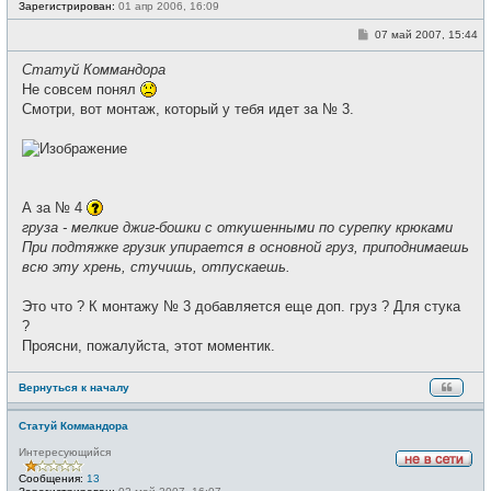
е
Зарегистрирован:
01 апр 2006, 16:09
в
с
С
07 май 2007, 15:44
е
о
т
о
и
Статуй Коммандора
б
щ
Не совсем понял
е
Смотри, вот монтаж, который у тебя идет за № 3.
н
и
е
А за № 4
груза - мелкие джиг-бошки с откушенными по сурепку крюками
При подтяжке грузик упирается в основной груз, приподнимаешь
всю эту хрень, стучишь, отпускаешь.
Это что ? К монтажу № 3 добавляется еще доп. груз ? Для стука
?
Проясни, пожалуйста, этот моментик.
Вернуться к началу
Статуй Коммандора
Интересующийся
Н
Сообщения:
13
е