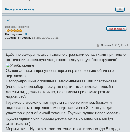
Вернуться к началу
Yar
Ветеран форума
Н
Сообщения:
188
е
Зарегистрирован:
12 апр 2006, 16:11
в
с
С
08 май 2007, 11:41
е
о
т
о
и
Дабы не заморачиваться сильно с разными оснастками при ловле
б
щ
на течении использую чаще всего следующую "конструкцию":
е
н
и
Основная леска пропущена через верхнее кольцо обычного
е
вертлюжка.
Стопор-дробинка оловянная, аллюминиевая или пластиковая
(использую пломбир: леску не портит, пластиковая пломба
легенькая, держит отлично, не сползая при самых резких
подсечках).
Грузиков с леской с натянутым на нее тонким кембриком и
подвязанным к вертлюжком подготавливаю 3...4 штуки для
участков с разной силой течения. Грузики лучше использовать
грушевидные - они хорошо держатся на склонах свалов (не
скатываются).
Мормышки... Ну, это от обстоятельств: от тяжелых (до 5 гр) до