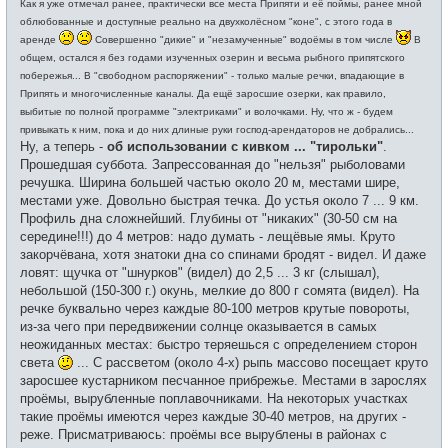
и
Как я уже отмечал ранее, практически все места Припяти и её поймы, ранее мной
б
щ
облюбованные и доступные реально на двухколёсном "коне", с этого года в
е
аренде
Совершенно "дикие" и "незамученные" водоёмы в том числе
В
н
и
общем, остался я без годами изученных озерин и весьма рыбного припятского
е
побережья... В "свободном распоряжении" - только малые речки, впадающие в
Припять и многочисленные каналы. Да ещё заросшие озерки, как правило,
выбитые по полной программе "электриками" и волочками. Ну, что ж - будем
привыкать к ним, пока и до них длиные руки господ-арендаторов не добрались...
Ну, а теперь -
об использовании с кивком ... "тирольки"
.
Прошедшая суббота. Запрессованная до "нельзя" рыболовами
речушка. Ширина большей частью около 20 м, местами шире,
местами уже. Довольно быстрая течка. До устья около 7 ... 9 км.
Профиль дна сложнейший. Глубины от "никаких" (30-50 см на
середине!!!) до 4 метров: надо думать - лещёвые ямы. Круто
закорчёвана, хотя знатоки дна со спинами бродят - видел. И даже
ловят: щучка от "шнурков" (видел) до 2,5 ... 3 кг (слышал),
небольшой (150-300 г.) окунь, мелкие до 800 г сомята (видел). На
речке буквально через каждые 80-100 метров крутые повороты,
из-за чего при передвижении солнце оказывается в самых
неожиданных местах: быстро теряешься с определением сторон
света
... С рассветом (около 4-х) рыпь массово посещает круто
заросшее кустарником песчанное прибрежье. Местами в зарослях
проёмы, вырубленные поплавочниками. На некоторых участках
такие проёмы имеются через каждые 30-40 метров, на других -
реже. Присматриваюсь: проёмы все вырублены в районах с