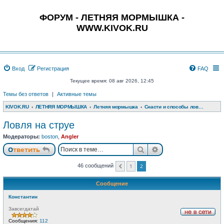
ФОРУМ - ЛЕТНЯЯ МОРМЫШКА -
WWW.KIVOK.RU
Вход
Регистрация
FAQ
Текущее время: 08 авг 2026, 12:45
Темы без ответов
|
Активные темы
KIVOK.RU
ЛЕТНЯЯ МОРМЫШКА
Летняя мормышка
Снасти и способы ловли с боковым кивком
Ловля на струе
Модераторы:
boston
,
Angler
Поиск
Расширенный пои
Ответить
1
2
46 сообщений
Пред.
Сообщение
Константин
Завсегдатай
Н
Сообщения:
112