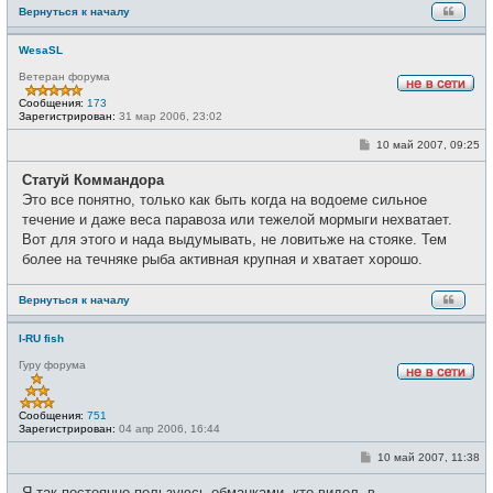
Вернуться к началу
WesaSL
Ветеран форума
Н
Сообщения:
173
е
Зарегистрирован:
31 мар 2006, 23:02
в
с
С
10 май 2007, 09:25
е
о
т
о
и
Статуй Коммандора
б
щ
Это все понятно, только как быть когда на водоеме сильное
е
течение и даже веса паравоза или тежелой мормыги нехватает.
н
и
Вот для этого и нада выдумывать, не ловитьже на стояке. Тем
е
более на течняке рыба активная крупная и хватает хорошо.
Вернуться к началу
I-RU fish
Гуру форума
Н
е
в
Сообщения:
751
с
Зарегистрирован:
04 апр 2006, 16:44
е
т
С
10 май 2007, 11:38
и
о
о
Я так постоянно пользуюсь обманками, кто видел. в