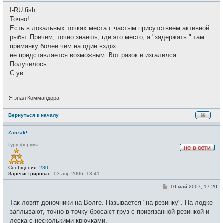
т
о
и
I-RU fish
б
щ
Точно!
е
Есть в локальных точках места с частым присутствием активной
н
и
рыбы. Причем, точно знаешь, где это место, а "задержать " там
е
приманку более чем на один вздох
не представляется возможным. Вот разок и изгалился.
Получилось.
С ув.
_________________
Я знал Коммандора
Вернуться к началу
Zanzak!
Гуру форума
Н
е
в
Сообщения:
280
с
Зарегистрирован:
03 апр 2006, 13:41
е
т
С
10 май 2007, 17:20
и
о
о
Так ловят доночники на Волге. Называется "на резинку". На лодке
б
щ
заплывают, точно в точку бросают груз с привязанной резинкой и
е
леска с несколькими крючками.
н