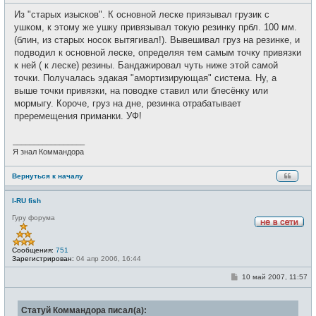
о
т
о
и
Из "старых изысков". К основной леске приязывал грузик с
б
щ
ушком, к этому же ушку привязывал токую резинку прбл. 100 мм.
е
(блин, из старых носок вытягивал!). Вывешивал груз на резинке, и
н
и
подводил к основной леске, определяя тем самым точку привязки
е
к ней ( к леске) резины. Бандажировал чуть ниже этой самой
точки. Получалась эдакая "амортизирующая" система. Ну, а
выше точки привязки, на поводке ставил или блесёнку или
мормыгу. Короче, груз на дне, резинка отрабатывает
преремещения приманки. УФ!
_________________
Я знал Коммандора
Вернуться к началу
I-RU fish
Гуру форума
Н
е
в
Сообщения:
751
с
Зарегистрирован:
04 апр 2006, 16:44
е
т
С
10 май 2007, 11:57
и
о
о
б
Статуй Коммандора писал(а):
щ