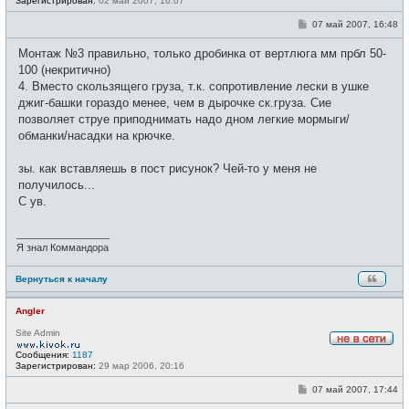
Зарегистрирован:
02 май 2007, 16:07
в
с
С
07 май 2007, 16:48
е
о
т
о
и
Монтаж №3 правильно, только дробинка от вертлюга мм прбл 50-
б
щ
100 (некритично)
е
4. Вместо скользящего груза, т.к. сопротивление лески в ушке
н
и
джиг-башки гораздо менее, чем в дырочке ск.груза. Сие
е
позволяет струе приподнимать надо дном легкие мормыги/
обманки/насадки на крючке.
зы. как вставляешь в пост рисунок? Чей-то у меня не
получилось...
С ув.
_________________
Я знал Коммандора
Вернуться к началу
Angler
Site Admin
Н
Сообщения:
1187
е
Зарегистрирован:
29 мар 2006, 20:16
в
с
С
07 май 2007, 17:44
е
о
т