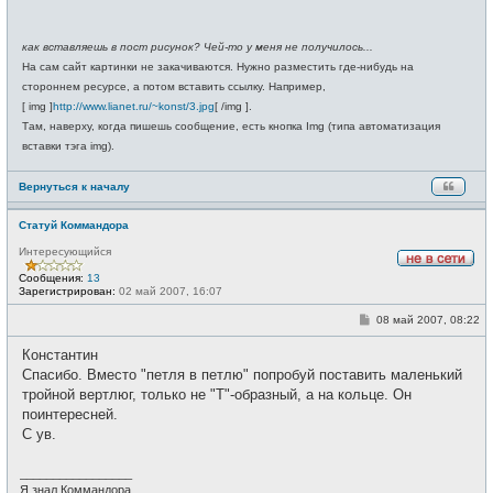
как вставляешь в пост рисунок? Чей-то у меня не получилось...
На сам сайт картинки не закачиваются. Нужно разместить где-нибудь на
стороннем ресурсе, а потом вставить ссылку. Например,
[ img ]
http://www.lianet.ru/~konst/3.jpg
[ /img ].
Там, наверху, когда пишешь сообщение, есть кнопка Img (типа автоматизация
вставки тэга img).
Вернуться к началу
Статуй Коммандора
Интересующийся
Н
Сообщения:
13
е
Зарегистрирован:
02 май 2007, 16:07
в
с
С
08 май 2007, 08:22
е
о
т
о
и
Константин
б
щ
Спасибо. Вместо "петля в петлю" попробуй поставить маленький
е
тройной вертлюг, только не "Т"-образный, а на кольце. Он
н
и
поинтересней.
е
С ув.
_________________
Я знал Коммандора