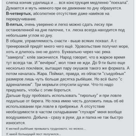
слегка кончик удилища и ... вся конструкция медленно "поехала".
Думается и муть немного при ее движении по дну образуется.
В-четвертых,
абсолютное отсутствие даже намёков на
перекручивание.
В-пятых,
очень уверенно и легко можно сдать леску при
остановленной на дне палочке, т.к. леска всегда находится под
небольшим углом ко дну.
В общем, управляемость снасти - выше всяких похвал. А с
тренировкой придёт много чего ещё. Удовольствие получил море,
хоть и длилось оно не долго. Буквально через час река
"замерла": клёв закончился. Народ говорит, что в жаркое время
тут всегда так. И "вечёрки", мол тоже не жди. До 9-ти было еще
несколько поклёвок, вытащил пару окушков такого же формата. А
потом началась Жара. Поймал, правда, из области "съедобных"
размеров лишь чуть больше десятка рыбёшек. Но всё было "с
адреналином". Три мормыги откусили щучки. Что-то надо
придумать, чтобы с этим бороться.
Дальше буду пробовать использовать "тирольку" и при ловле
подальше от берега. Но пока имею честь доложить лишь об её
использовании при ловле в прибрежье. А отсутствие
необходимости в частом складывании "глухаря" меня вообще
воодушевило. Добыча - сразу в руки, да и палка не так быстро
износится.
К мелкой рыбёшке привыкать трудновато, но можно...
У, какой большущий пост получился...