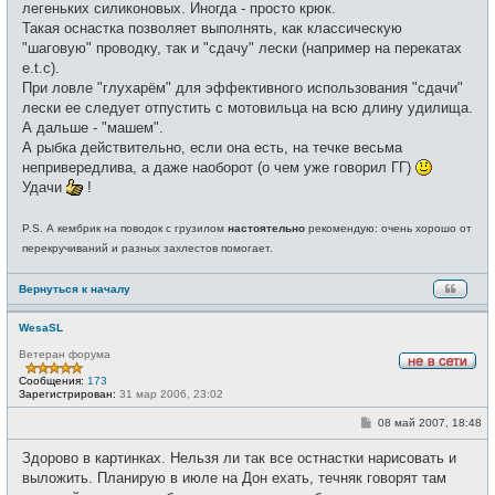
легеньких силиконовых. Иногда - просто крюк.
Такая оснастка позволяет выполнять, как классическую
"шаговую" проводку, так и "сдачу" лески (например на перекатах
e.t.c).
При ловле "глухарём" для эффективного использования "сдачи"
лески ее следует отпустить с мотовильца на всю длину удилища.
А дальше - "машем".
А рыбка действительно, если она есть, на течке весьма
непривередлива, а даже наоборот (о чем уже говорил ГГ)
Удачи
!
P.S. А кембрик на поводок с грузилом
настоятельно
рекомендую: очень хорошо от
перекручиваний и разных захлестов помогает.
Вернуться к началу
WesaSL
Ветеран форума
Н
Сообщения:
173
е
Зарегистрирован:
31 мар 2006, 23:02
в
с
С
08 май 2007, 18:48
е
о
т
о
и
Здорово в картинках. Нельзя ли так все остнастки нарисовать и
б
щ
выложить. Планирую в июле на Дон ехать, течняк говорят там
е