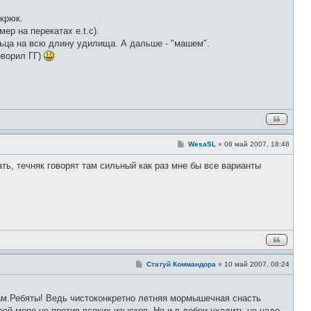
 крюк.
ер на перекатах e.t.c).
льца на всю длину удилища. А дальше - "машем".
оворил ГГ)
С
WesaSL
»
08 май 2007, 18:48
о
о
ть, течняк говорят там сильный как раз мне бы все варианты
б
щ
е
н
и
е
С
Статуй Коммандора
»
10 май 2007, 08:24
о
о
б
щ
ам.Ребяты! Ведь чистоконкретно летняя мормышечная снасть
е
ей мере не против всяких изысков. Но и в дебри уходить не надо,