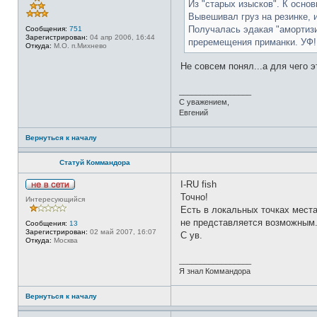
в
Из "старых изысков". К основ
с
Вывешивал груз на резинке, и
е
т
Получалась эдакая "амортизи
Сообщения:
751
и
Зарегистрирован:
04 апр 2006, 16:44
преремещения приманки. УФ!
Откуда:
М.О. п.Михнево
Не совсем понял...а для чего 
_________________
С уважением,
Евгений
Вернуться к началу
Статуй Коммандора
I-RU fish
Н
Точно!
Интересующийся
е
Есть в локальных точках места
в
с
не представляется возможным.
Сообщения:
13
е
Зарегистрирован:
02 май 2007, 16:07
С ув.
т
Откуда:
Москва
и
_________________
Я знал Коммандора
Вернуться к началу