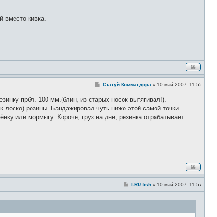
й вместо кивка.
С
Статуй Коммандора
»
10 май 2007, 11:52
о
о
зинку прбл. 100 мм.(блин, из старых носок вытягивал!).
б
щ
 к леске) резины. Бандажировал чуть ниже этой самой точки.
е
ёнку или мормыгу. Короче, груз на дне, резинка отрабатывает
н
и
е
С
I-RU fish
»
10 май 2007, 11:57
о
о
б
щ
е