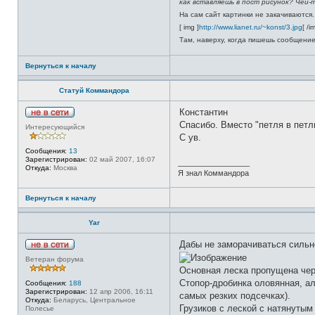
как вставляешь в пост рисунок? Чей-т
о
л
На сам сайт картинки не закачиваются.
ь
[ img ]
http://www.lianet.ru/~konst/3.jpg
[ /i
з
о
Там, наверху, когда пишешь сообщение, 
в
а
т
Вернуться к началу
е
л
Статуй Коммандора
я
A
n
Константин
g
Н
Спасибо. Вместо "петля в петл
l
Интересующийся
е
e
С ув.
в
r
с
Сообщения:
13
е
Зарегистрирован:
02 май 2007, 16:07
_________________
т
Откуда:
Москва
и
Я знал Коммандора
Вернуться к началу
Yar
Дабы не заморачиваться сильн
Н
Ветеран форума
е
Основная леска пропущена чер
в
с
Стопор-дробинка оловянная, ал
Сообщения:
188
е
Зарегистрирован:
12 апр 2006, 16:11
самых резких подсечках).
т
Откуда:
Беларусь, Центральное
и
Грузиков с леской с натянутым
Полесье