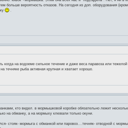
тем больше вероятность отказов. На сегодня из доп. оборудования (кром
тку
.
ыть когда на водоеме сильное течение и даже веса паравоза или тежелой
 на течняке рыба активная крупная и хватает хорошо.
анками, кто видел. в мормышковой коробке обязательно лежит нескольк
ько на обманку, а на мормыху клювали только окуни.
ся- стояк- мормыга с обманкой или паровоз....течняк- отводной с морм