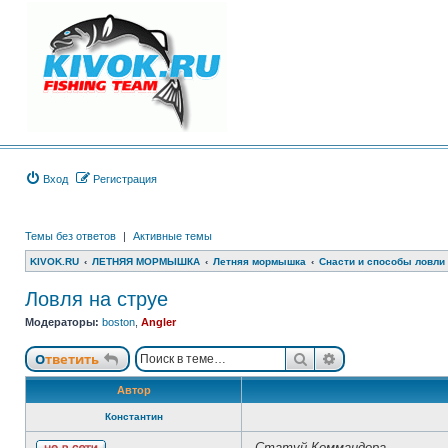
Вход
Регистрация
Темы без ответов
|
Активные темы
KIVOK.RU
ЛЕТНЯЯ МОРМЫШКА
Летняя мормышка
Снасти и способы ловли
Ловля на струе
Модераторы:
boston
,
Angler
Поиск
Расширенный п
Ответить
Автор
Константин
Статуй Коммандора