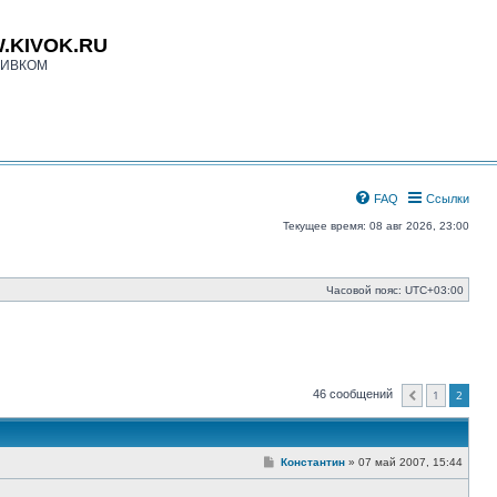
.KIVOK.RU
КИВКОМ
FAQ
Ссылки
Текущее время: 08 авг 2026, 23:00
Часовой пояс:
UTC+03:00
1
2
46 сообщений
Пред.
С
Константин
»
07 май 2007, 15:44
о
о