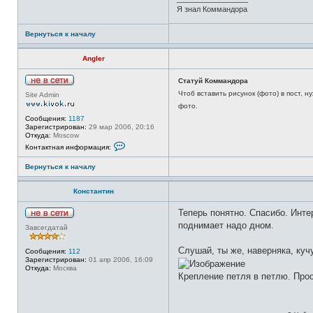
Я знал Коммандора
Вернуться к началу
Angler
Статуй Коммандора
Н
Чтоб вставить рисунок (фото) в пост, 
Site Admin
е
фото.
в
с
Сообщения:
1187
е
Зарегистрирован:
29 мар 2006, 20:16
т
Откуда:
Moscow
и
К
Контактная информация:
о
н
Вернуться к началу
т
а
к
Константин
т
н
а
Теперь понятно. Спасибо. Инте
я
Н
поднимает надо дном.
и
Завсегдатай
е
н
в
ф
с
Слушай, ты же, наверняка, куч
Сообщения:
112
о
е
Зарегистрирован:
01 апр 2006, 16:09
р
т
Откуда:
Москва
м
и
Крепление петля в петлю. Прос
а
ц
и
я
п