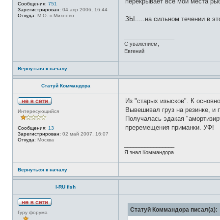
перекрывает все мои места рыб
т
Сообщения:
751
и
Зарегистрирован:
04 апр 2006, 16:44
Откуда:
М.О. п.Михнево
ЗЫ.....на сильном течении в э
_________________
С уважением,
Евгений
Вернуться к началу
Статуй Коммандора
Из "старых изысков". К основно
Н
Вывешивал груз на резинке, и 
Интересующийся
е
Получалась эдакая "амортизиру
в
с
преремещения приманки. УФ!
Сообщения:
13
е
Зарегистрирован:
02 май 2007, 16:07
т
Откуда:
Москва
и
_________________
Я знал Коммандора
Вернуться к началу
I-RU fish
Н
Статуй Коммандора писал(а):
Гуру форума
е