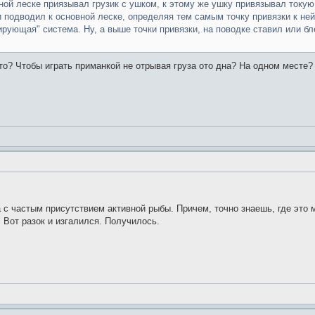
ной леске приязывал грузик с ушком, к этому же ушку привязывал токую 
 подводил к основной леске, определяя тем самым точку привязки к ней
рующая" система. Ну, а выше точки привязки, на поводке ставил или бле
это? Чтобы играть приманкой не отрывая груза ото дна? На одном месте?
 с частым присутствием активной рыбы. Причем, точно знаешь, где это м
 Вот разок и изгалился. Получилось.