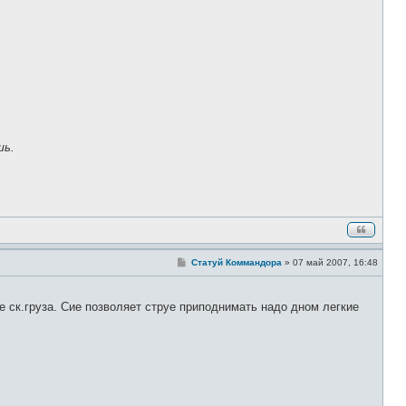
б
щ
е
н
и
е
шь.
С
Статуй Коммандора
»
07 май 2007, 16:48
о
о
б
щ
ке ск.груза. Сие позволяет струе приподнимать надо дном легкие
е
н
и
е