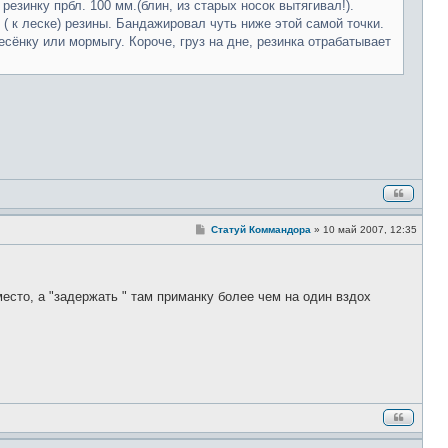
н
резинку прбл. 100 мм.(блин, из старых носок вытягивал!).
и
 ( к леске) резины. Бандажировал чуть ниже этой самой точки.
е
сёнку или мормыгу. Короче, груз на дне, резинка отрабатывает
С
Статуй Коммандора
»
10 май 2007, 12:35
о
о
б
щ
е
есто, а "задержать " там приманку более чем на один вздох
н
и
е