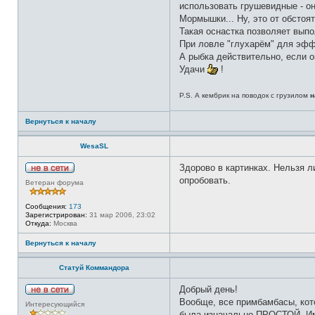
использовать грушевидные - он
Мормышки... Ну, это от обстоят
Такая оснастка позволяет выпол
При ловле "глухарём" для эфф
А рыбка действительно, если о
Удачи
!
P.S. А кембрик на поводок с грузилом
н
Вернуться к началу
WesaSL
Здорово в картинках. Нельзя л
Н
опробовать.
Ветеран форума
е
в
с
Сообщения:
173
е
Зарегистрирован:
31 мар 2006, 23:02
т
Откуда:
Москва
и
Вернуться к началу
Статуй Коммандора
Добрый день!
Н
Вообще, все примбамбасы, кот
Интересующийся
е
была изначально ПРОСТОЙ. Имен