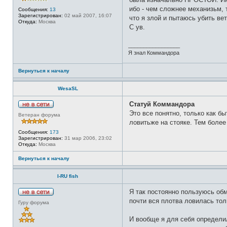
в
с
ибо - чем сложнее механизьм, 
Сообщения:
13
е
Зарегистрирован:
02 май 2007, 16:07
что я злой и пытаюсь убить ве
т
Откуда:
Москва
и
С ув.
_________________
Я знал Коммандора
Вернуться к началу
WesaSL
Статуй Коммандора
Н
Это все понятно, только как б
Ветеран форума
е
ловитьже на стояке. Тем более
в
с
Сообщения:
173
е
Зарегистрирован:
31 мар 2006, 23:02
т
Откуда:
Москва
и
Вернуться к началу
I-RU fish
Я так постоянно пользуюсь обм
Н
почти вся плотва ловилась тол
Гуру форума
е
в
с
И вообще я для себя определил
е