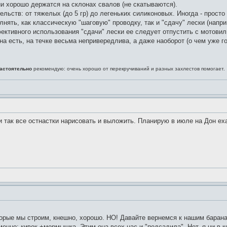
и хорошо держатся на склонах свалов (не скатываются).
ельств: от тяжелых (до 5 гр) до легеньких силиконовых. Иногда - просто
нять, как классическую "шаговую" проводку, так и "сдачу" лески (наприм
ективного использования "сдачи" лески ее следует отпустить с мотови
на есть, на течке весьма непривередлива, а даже наоборот (о чем уже г
астоятельно
рекомендую: очень хорошо от перекручиваний и разных захлестов помогает.
и так все остнастки нарисовать и выложить. Планирую в июле на Дон еха
орые мы строим, кнешно, хорошо. НО! Давайте вернемся к нашим баран
но: кивок +мормышка. Этим она всех нас и "подсадила". Нет, я ни в ко