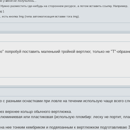
о у меня не получилось...
 Нужно разместить где-нибудь на стороннем ресурсе, а потом вставить ссылку. Например,
mg ].
есть кнопка Img (типа автоматизация вставки тэга img).
ю" попробуй поставить маленький тройной вертлюг, только не "Т"-образн
о с разными оснастками при ловле на течении использую чаще всего с
ез верхнее кольцо обычного вертлюжка.
люминиевая или пластиковая (использую пломбир: леску не портит, пла
 на нее тонким кембриком и подвязанным к вертлюжком подготавливаю 3.