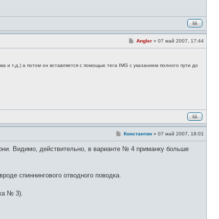
С
Angler
»
07 май 2007, 17:44
о
о
б
щ
а и т.д.) а потом он вставляется с помощью тега IMG с указанием полного пути до
е
н
и
е
С
Константин
»
07 май 2007, 18:01
о
о
и они. Видимо, действительно, в варианте № 4 приманку больше
б
щ
е
н
и
вроде спиннингового отводного поводка.
е
жа № 3).