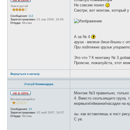
Н
Не совсем понял
Завсегдатай
е
Смотри, вот монтаж, который у
в
с
Сообщения:
112
е
Зарегистрирован:
01 апр 2006, 16:09
т
Откуда:
Москва
и
А за № 4
груза - мелкие джиг-бошки с 
При подтяжке грузик упираетс
Это что ? К монтажу № 3 добав
Проясни, пожалуйста, этот мом
Вернуться к началу
Статуй Коммандора
Монтаж №3 правильно, только д
Н
4. Вместо скользящего груза, 
Интересующийся
е
мормыги/обманки/насадки на к
в
с
Сообщения:
13
е
Зарегистрирован:
02 май 2007, 16:07
зы. как вставляешь в пост рису
т
Откуда:
Москва
и
С ув.
_________________