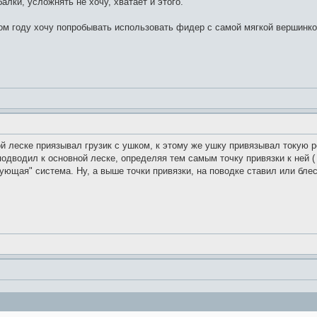
алки, усложнять не хочу, хватает и этого.
том году хочу попробывать использовать фидер с самой мягкой вершинко
й леске приязывал грузик с ушком, к этому же ушку привязывал токую ре
подводил к основной леске, определяя тем самым точку привязки к ней (
ющая" система. Ну, а выше точки привязки, на поводке ставил или блес