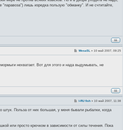
н
и
е "паравоза") лишь изредка пользую "обманку". И не счтитайте,
е
С
WesaSL
»
10 май 2007, 09:25
о
о
б
щ
 мормыги нехватает. Вот для этого и нада выдумывать, не
е
н
и
е
С
I-RU fish
»
10 май 2007, 11:38
о
о
о штук. Польза от них большая, у меня бывали рыбалки, когда
б
щ
е
н
и
ышкой или просто крючком в зависимости от силы течения. Пока
е