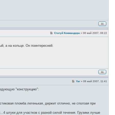
С
Статуй Коммандора
»
08 май 2007, 08:22
о
о
б
щ
ый, а на кольце. Он поинтересней.
е
н
и
е
С
Yar
»
08 май 2007, 11:41
о
о
ледующую "конструкцию":
б
щ
е
н
и
стиковая пломба легенькая, держит отлично, не сползая при
е
..4 штуки для участков с разной силой течения. Грузики лучше