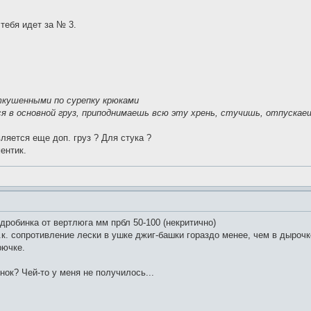
 тебя идет за № 3.
откушенными по сурепку крюками
я в основной груз, приподнимаешь всю эту хрень, стучишь, отпускае
ляется еще доп. груз ? Для стука ?
ентик.
робинка от вертлюга мм прбл 50-100 (некритично)
т.к. сопротивление лески в ушке джиг-башки гораздо менее, чем в дыроч
рючке.
нок? Чей-то у меня не получилось...