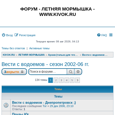
ФОРУМ - ЛЕТНЯЯ МОРМЫШКА -
WWW.KIVOK.RU
Вход
Регистрация
FAQ
Текущее время: 08 авг 2026, 04:13
Темы без ответов
|
Активные темы
KIVOK.RU
ЛЕТНЯЯ МОРМЫШКА
Архив (только для чтения)
Вести с водоемов - сезон 2002-06 гг.
Вести с водоемов - сезон 2002-06 гг.
Поиск
Расширенный поис
Закрыто
1
2
3
4
5
134 темы
След.
Темы
Темы
Вести с водоемов - Днепропетровск ;)
Последнее сообщение
Tor
«
29 дек 2006, 23:10
Ответы:
1
Пруды Юг