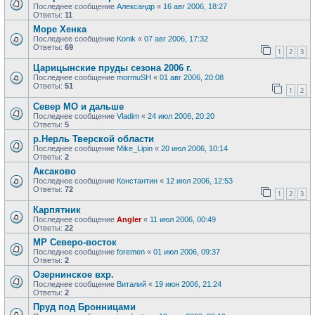
Последнее сообщение
Александр
«
16 авг 2006, 18:27
Ответы:
11
Море Хенка
Последнее сообщение
Konik
«
07 авг 2006, 17:32
Ответы:
69
1
2
3
Царицынские пруды сезона 2006 г.
Последнее сообщение
mormuSH
«
01 авг 2006, 20:08
Ответы:
51
1
2
Север МО и дальше
Последнее сообщение
Vladim
«
24 июл 2006, 20:20
Ответы:
5
р.Нерль Тверской области
Последнее сообщение
Mike_Lipin
«
20 июл 2006, 10:14
Ответы:
2
Аксаково
Последнее сообщение
Константин
«
12 июл 2006, 12:53
Ответы:
72
1
2
3
Карпятник
Последнее сообщение
Angler
«
11 июл 2006, 00:49
Ответы:
22
MP Северо-восток
Последнее сообщение
foremen
«
01 июл 2006, 09:37
Ответы:
2
Озернинское вхр.
Последнее сообщение
Виталий
«
19 июн 2006, 21:24
Ответы:
2
Пруд под Бронницами