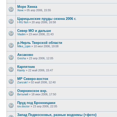
Море Хенка
Хенк
»
05 апр 2006, 15:55
Царицынские пруды сезона 2006 г.
I-RU fish
»
20 апр 2006, 16:58
Север МО и дальше
Vladim
»
23 июл 2006, 21:43
р.Нерль Тверской области
Mike_Lipin
»
10 июл 2006, 19:08
Аксаково
Gesha
»
23 апр 2006, 12:05
Карпятник
Kianty
»
22 май 2006, 15:47
MP Северо-восток
Zanzak!
»
02 май 2006, 12:40
Озернинское вхр.
Виталий
»
18 июн 2006, 17:50
Пруд под Бронницами
tov.doctor
»
23 апр 2006, 22:05
Запад Подмосковья, разные водоемы (+фото)