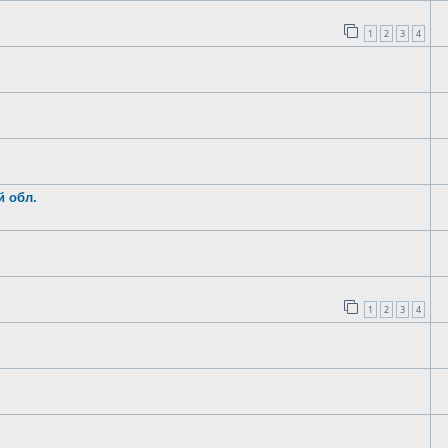
1
2
3
4
й обл.
1
2
3
4