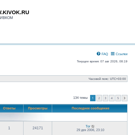
.KIVOK.RU
КИВКОМ
FAQ
Ссылки
Текущее время: 07 авг 2026, 08:19
Часовой пояс:
UTC+03:00
1
2
3
4
5
134 темы
След.
Ответы
Просмотры
Последнее сообщение
Tor
1
24171
29 дек 2006, 23:10