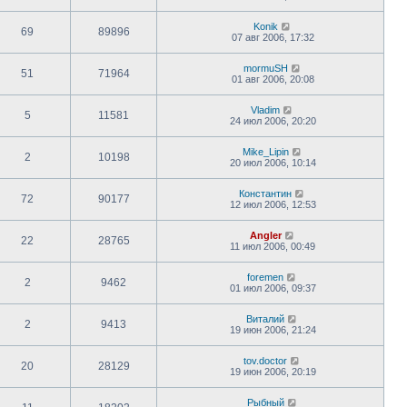
Konik
69
89896
07 авг 2006, 17:32
mormuSH
51
71964
01 авг 2006, 20:08
Vladim
5
11581
24 июл 2006, 20:20
Mike_Lipin
2
10198
20 июл 2006, 10:14
Константин
72
90177
12 июл 2006, 12:53
Angler
22
28765
11 июл 2006, 00:49
foremen
2
9462
01 июл 2006, 09:37
Виталий
2
9413
19 июн 2006, 21:24
tov.doctor
20
28129
19 июн 2006, 20:19
Рыбный