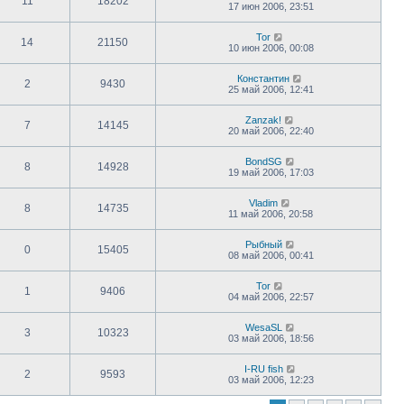
11
18202
17 июн 2006, 23:51
Tor
14
21150
10 июн 2006, 00:08
Константин
2
9430
25 май 2006, 12:41
Zanzak!
7
14145
20 май 2006, 22:40
BondSG
8
14928
19 май 2006, 17:03
Vladim
8
14735
11 май 2006, 20:58
Рыбный
0
15405
08 май 2006, 00:41
Tor
1
9406
04 май 2006, 22:57
WesaSL
3
10323
03 май 2006, 18:56
I-RU fish
2
9593
03 май 2006, 12:23