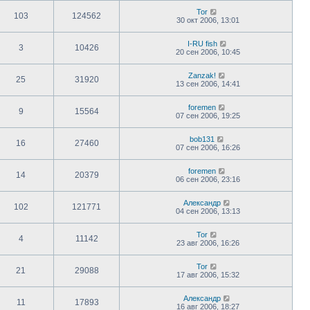
Tor
103
124562
30 окт 2006, 13:01
I-RU fish
3
10426
20 сен 2006, 10:45
Zanzak!
25
31920
13 сен 2006, 14:41
foremen
9
15564
07 сен 2006, 19:25
bob131
16
27460
07 сен 2006, 16:26
foremen
14
20379
06 сен 2006, 23:16
Александр
102
121771
04 сен 2006, 13:13
Tor
4
11142
23 авг 2006, 16:26
Tor
21
29088
17 авг 2006, 15:32
Александр
11
17893
16 авг 2006, 18:27