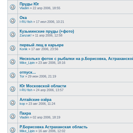
Пруды Юг
Vladim
»
22 апр 2006, 18:55
Ока
I-RU fish
»
17 июл 2006, 10:21
Кузьминские пруды (+фото)
Zanzak!
»
11 апр 2006, 12:58
первый лещ в карьере
Konik
»
17 авг 2006, 23:56
Несколько фоток с рыбалки на р.Борисовка, Астраханско
Mike_Lipin
»
23 авг 2006, 18:16
отпуск...
Tor
»
29 июн 2006, 21:19
Юг Московской области
I-RU fish
»
24 апр 2006, 13:57
Алтайские озёра
kop
»
23 авг 2006, 11:24
Пахра
Vladim
»
02 апр 2006, 18:19
Р.Борисовка Астраханская область
Mike_Lipin
»
16 авг 2006, 12:02