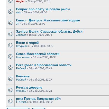
Angler
»
27 апр 2006, 17:11
Вопрос про плату за ловлю рыбы.
alxk
»
05 июн 2006, 09:30
Север г Дмитров Жыстылевское вод-ще
Jri
»
24 май 2006, 13:00
Заливы Волги, Самарская область, Дубки
Zanzak!
»
15 май 2006, 21:24
Вести с морей
Штурман
»
17 май 2006, 18:37
Cевер Московской области
Константин
»
10 май 2006, 16:39
Река где-то в Ярославской области
Рыбный
»
08 май 2006, 00:41
Клязьма
Рыбный
»
04 май 2006, 21:27
Речка в деревне
WesaSL
»
02 май 2006, 20:21
река Протва, Калужская обл.
I-RU fish
»
02 май 2006, 09:52