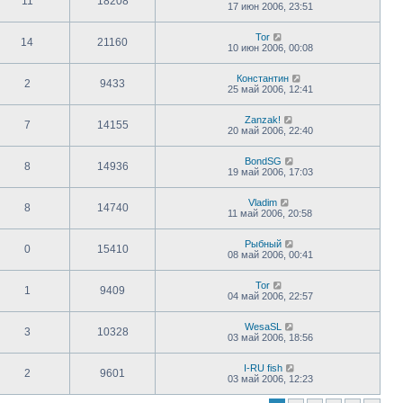
11
18208
17 июн 2006, 23:51
Tor
14
21160
10 июн 2006, 00:08
Константин
2
9433
25 май 2006, 12:41
Zanzak!
7
14155
20 май 2006, 22:40
BondSG
8
14936
19 май 2006, 17:03
Vladim
8
14740
11 май 2006, 20:58
Рыбный
0
15410
08 май 2006, 00:41
Tor
1
9409
04 май 2006, 22:57
WesaSL
3
10328
03 май 2006, 18:56
I-RU fish
2
9601
03 май 2006, 12:23