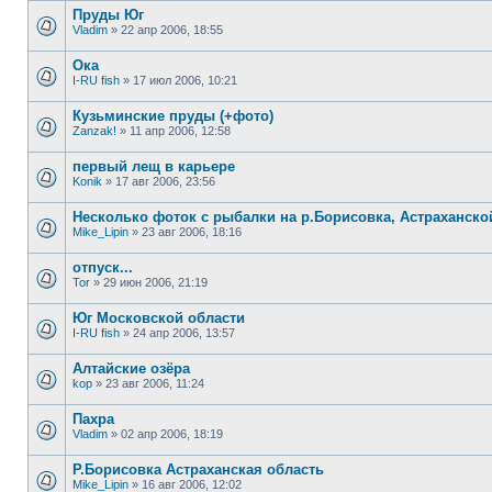
Пруды Юг
Vladim
»
22 апр 2006, 18:55
Ока
I-RU fish
»
17 июл 2006, 10:21
Кузьминские пруды (+фото)
Zanzak!
»
11 апр 2006, 12:58
первый лещ в карьере
Konik
»
17 авг 2006, 23:56
Несколько фоток с рыбалки на р.Борисовка, Астраханско
Mike_Lipin
»
23 авг 2006, 18:16
отпуск...
Tor
»
29 июн 2006, 21:19
Юг Московской области
I-RU fish
»
24 апр 2006, 13:57
Алтайские озёра
kop
»
23 авг 2006, 11:24
Пахра
Vladim
»
02 апр 2006, 18:19
Р.Борисовка Астраханская область
Mike_Lipin
»
16 авг 2006, 12:02