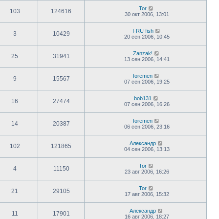
Tor
103
124616
30 окт 2006, 13:01
I-RU fish
3
10429
20 сен 2006, 10:45
Zanzak!
25
31941
13 сен 2006, 14:41
foremen
9
15567
07 сен 2006, 19:25
bob131
16
27474
07 сен 2006, 16:26
foremen
14
20387
06 сен 2006, 23:16
Александр
102
121865
04 сен 2006, 13:13
Tor
4
11150
23 авг 2006, 16:26
Tor
21
29105
17 авг 2006, 15:32
Александр
11
17901
16 авг 2006, 18:27