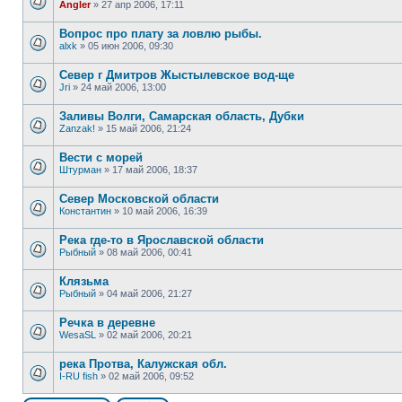
Angler
»
27 апр 2006, 17:11
Вопрос про плату за ловлю рыбы.
alxk
»
05 июн 2006, 09:30
Север г Дмитров Жыстылевское вод-ще
Jri
»
24 май 2006, 13:00
Заливы Волги, Самарская область, Дубки
Zanzak!
»
15 май 2006, 21:24
Вести с морей
Штурман
»
17 май 2006, 18:37
Cевер Московской области
Константин
»
10 май 2006, 16:39
Река где-то в Ярославской области
Рыбный
»
08 май 2006, 00:41
Клязьма
Рыбный
»
04 май 2006, 21:27
Речка в деревне
WesaSL
»
02 май 2006, 20:21
река Протва, Калужская обл.
I-RU fish
»
02 май 2006, 09:52