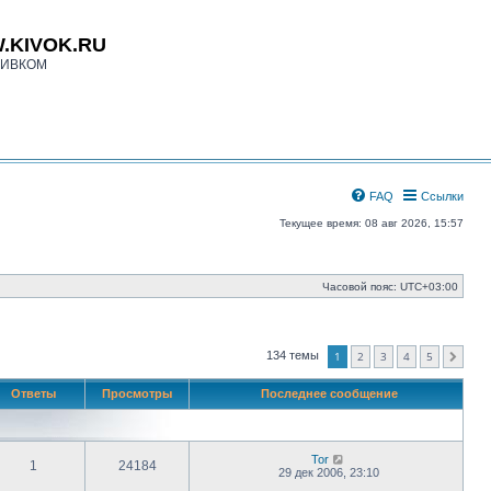
.KIVOK.RU
КИВКОМ
FAQ
Ссылки
Текущее время: 08 авг 2026, 15:57
Часовой пояс:
UTC+03:00
1
2
3
4
5
134 темы
След.
Ответы
Просмотры
Последнее сообщение
Tor
1
24184
29 дек 2006, 23:10