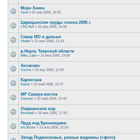
Море Хенка
Хенк
»
05 апр 2006, 15:55
Царицынские пруды сезона 2006 г.
I-RU fish
»
20 апр 2006, 16:58
Север МО и дальше
Vladim
»
23 июл 2006, 21:43
р.Нерль Тверской области
Mike_Lipin
»
10 июл 2006, 19:08
Аксаково
Gesha
»
23 апр 2006, 12:05
Карпятник
Kianty
»
22 май 2006, 15:47
MP Северо-восток
Zanzak!
»
02 май 2006, 12:40
Озернинское вхр.
Виталий
»
18 июн 2006, 17:50
Пруд под Бронницами
tov.doctor
»
23 апр 2006, 22:05
Запад Подмосковья, разные водоемы (+фото)