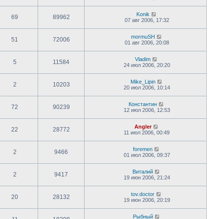
Konik
69
89962
07 авг 2006, 17:32
mormuSH
51
72006
01 авг 2006, 20:08
Vladim
5
11584
24 июл 2006, 20:20
Mike_Lipin
2
10203
20 июл 2006, 10:14
Константин
72
90239
12 июл 2006, 12:53
Angler
22
28772
11 июл 2006, 00:49
foremen
2
9466
01 июл 2006, 09:37
Виталий
2
9417
19 июн 2006, 21:24
tov.doctor
20
28132
19 июн 2006, 20:19
Рыбный