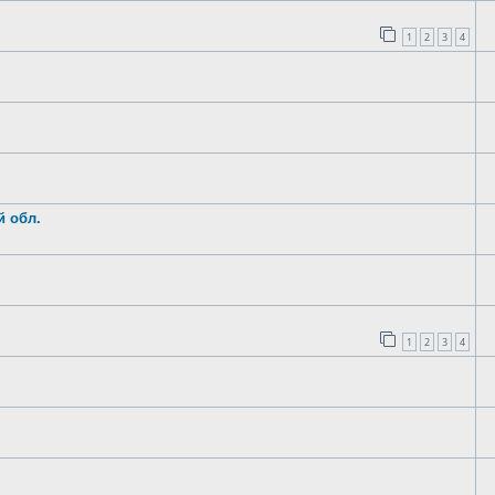
1
2
3
4
й обл.
1
2
3
4