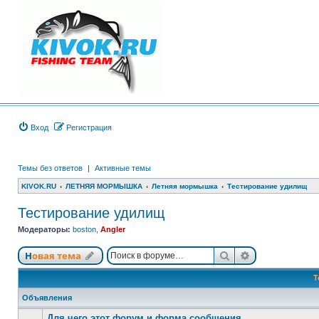
Вход
Регистрация
Темы без ответов
|
Активные темы
KIVOK.RU
ЛЕТНЯЯ МОРМЫШКА
Летняя мормышка
Тестирование удилищ
Тестирование удилищ
Модераторы:
boston
,
Angler
Поиск
Расширенный
Новая тема
Т
Объявления
Для чего этот форум и форма сообщения