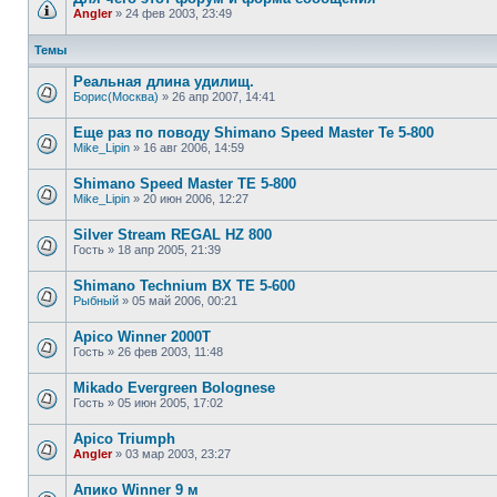
Angler
»
24 фев 2003, 23:49
Темы
Реальная длина удилищ.
Борис(Москва)
»
26 апр 2007, 14:41
Еще раз по поводу Shimano Speed Master Te 5-800
Mike_Lipin
»
16 авг 2006, 14:59
Shimano Speed Master TE 5-800
Mike_Lipin
»
20 июн 2006, 12:27
Silver Stream REGAL HZ 800
Гость
»
18 апр 2005, 21:39
Shimano Technium BX TE 5-600
Рыбный
»
05 май 2006, 00:21
Apico Winner 2000T
Гость
»
26 фев 2003, 11:48
Mikado Evergreen Bolognese
Гость
»
05 июн 2005, 17:02
Apico Triumph
Angler
»
03 мар 2003, 23:27
Апико Winner 9 м