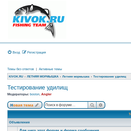
Вход
Регистрация
Темы без ответов
|
Активные темы
KIVOK.RU
ЛЕТНЯЯ МОРМЫШКА
Летняя мормышка
Тестирование удилищ
Тестирование удилищ
Модераторы:
boston
,
Angler
Поиск
Расширенный
Новая тема
Т
Объявления
Для чего этот форум и форма сообщения