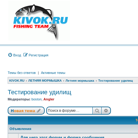
Вход
Регистрация
Темы без ответов
|
Активные темы
KIVOK.RU
ЛЕТНЯЯ МОРМЫШКА
Летняя мормышка
Тестирование удилищ
Тестирование удилищ
Модераторы:
boston
,
Angler
Поиск
Расширенный
Новая тема
Т
Объявления
Для чего этот форум и форма сообщения