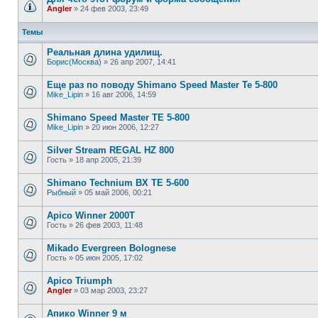
Angler
»
24 фев 2003, 23:49
Темы
Реальная длина удилищ.
Борис(Москва)
»
26 апр 2007, 14:41
Еще раз по поводу Shimano Speed Master Te 5-800
Mike_Lipin
»
16 авг 2006, 14:59
Shimano Speed Master TE 5-800
Mike_Lipin
»
20 июн 2006, 12:27
Silver Stream REGAL HZ 800
Гость
»
18 апр 2005, 21:39
Shimano Technium BX TE 5-600
Рыбный
»
05 май 2006, 00:21
Apico Winner 2000T
Гость
»
26 фев 2003, 11:48
Mikado Evergreen Bolognese
Гость
»
05 июн 2005, 17:02
Apico Triumph
Angler
»
03 мар 2003, 23:27
Апико Winner 9 м