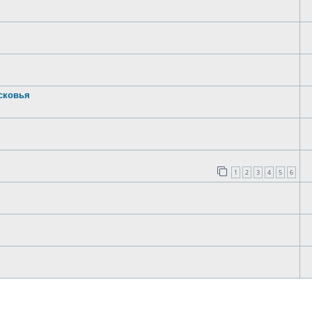
сковья
1
2
3
4
5
6