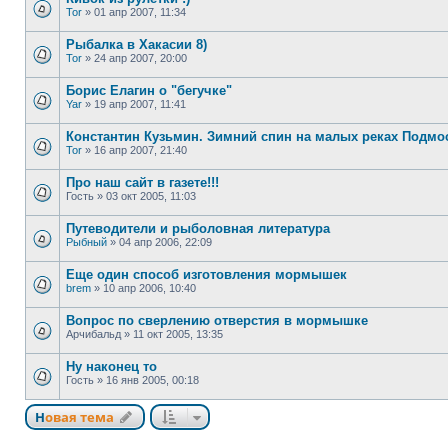
Tor
»
01 апр 2007, 11:34
Рыбалка в Хакасии 8)
Tor
»
24 апр 2007, 20:00
Борис Елагин о "бегучке"
Yar
»
19 апр 2007, 11:41
Константин Кузьмин. Зимний спин на малых реках Подмо
Tor
»
16 апр 2007, 21:40
Про наш сайт в газете!!!
Гость
»
03 окт 2005, 11:03
Путеводители и рыболовная литература
Рыбный
»
04 апр 2006, 22:09
Еще один способ изготовления мормышек
brem
»
10 апр 2006, 10:40
Вопрос по сверлению отверстия в мормышке
Арчибальд
»
11 окт 2005, 13:35
Ну наконец то
Гость
»
16 янв 2005, 00:18
Новая тема