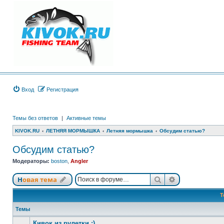
Вход
Регистрация
Темы без ответов
|
Активные темы
KIVOK.RU
ЛЕТНЯЯ МОРМЫШКА
Летняя мормышка
Обсудим статью?
Обсудим статью?
Модераторы:
boston
,
Angler
Поиск
Расширенный
Новая тема
Т
Темы
Кивок из рулетки :)