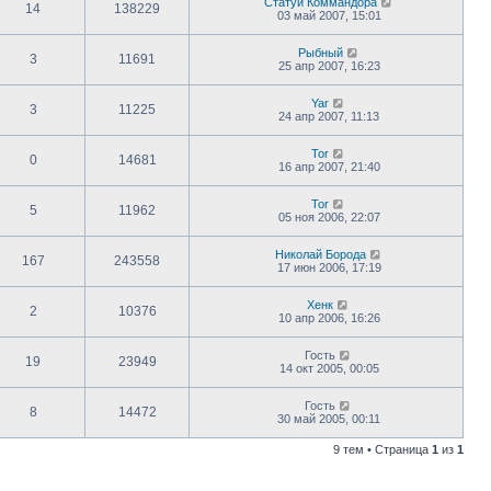
Статуй Коммандора
14
138229
03 май 2007, 15:01
Рыбный
3
11691
25 апр 2007, 16:23
Yar
3
11225
24 апр 2007, 11:13
Tor
0
14681
16 апр 2007, 21:40
Tor
5
11962
05 ноя 2006, 22:07
Николай Борода
167
243558
17 июн 2006, 17:19
Хенк
2
10376
10 апр 2006, 16:26
Гость
19
23949
14 окт 2005, 00:05
Гость
8
14472
30 май 2005, 00:11
9 тем • Страница
1
из
1