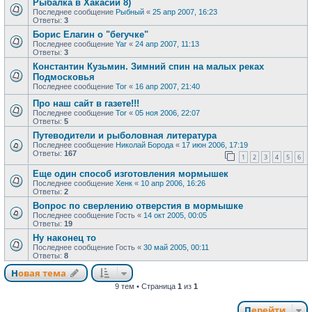
Рыбалка в Хакасии 8)
Последнее сообщение
Рыбный
«
25 апр 2007, 16:23
Ответы:
3
Борис Елагин о "бегучке"
Последнее сообщение
Yar
«
24 апр 2007, 11:13
Ответы:
3
Константин Кузьмин. Зимний спин на малых реках
Подмосковья
Последнее сообщение
Tor
«
16 апр 2007, 21:40
Про наш сайт в газете!!!
Последнее сообщение
Tor
«
05 ноя 2006, 22:07
Ответы:
5
Путеводители и рыболовная литература
Последнее сообщение
Николай Борода
«
17 июн 2006, 17:19
Ответы:
167
1
2
3
4
5
6
Еще один способ изготовления мормышек
Последнее сообщение
Хенк
«
10 апр 2006, 16:26
Ответы:
2
Вопрос по сверлению отверстия в мормышке
Последнее сообщение
Гость
«
14 окт 2005, 00:05
Ответы:
19
Ну наконец то
Последнее сообщение
Гость
«
30 май 2005, 00:11
Ответы:
8
Новая тема
9 тем • Страница
1
из
1
Перейти