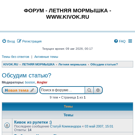
ФОРУМ - ЛЕТНЯЯ МОРМЫШКА -
WWW.KIVOK.RU
Вход
Регистрация
FAQ
Текущее время: 09 авг 2026, 00:17
Темы без ответов
|
Активные темы
KIVOK.RU
ЛЕТНЯЯ МОРМЫШКА
Летняя мормышка
Обсудим статью?
Обсудим статью?
Модераторы:
boston
,
Angler
Поиск
Расширенный п
Новая тема
9 тем • Страница
1
из
1
Темы
Темы
Кивок из рулетки :)
Последнее сообщение
Статуй Коммандора
«
03 май 2007, 15:01
Ответы:
14