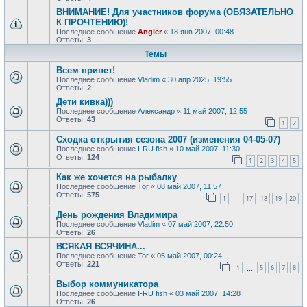
ВНИМАНИЕ! Для участников форума (ОБЯЗАТЕЛЬНО
К ПРОЧТЕНИЮ)!
Последнее сообщение
Angler
«
18 янв 2007, 00:48
Ответы:
3
Темы
Всем привет!
Последнее сообщение
Vladim
«
30 апр 2025, 19:55
Ответы:
2
Дети кивка)))
Последнее сообщение
Александр
«
11 май 2007, 12:55
Ответы:
43
1
2
Сходка открытия сезона 2007 (изменения 04-05-07)
Последнее сообщение
I-RU fish
«
10 май 2007, 11:30
Ответы:
124
1
2
3
4
5
Как же хочется на рыбалку
Последнее сообщение
Tor
«
08 май 2007, 11:57
Ответы:
575
1
17
18
19
20
…
День рождения Владимира
Последнее сообщение
Vladim
«
07 май 2007, 22:50
Ответы:
26
ВСЯКАЯ ВСЯЧИНА...
Последнее сообщение
Tor
«
05 май 2007, 00:24
Ответы:
221
1
5
6
7
8
…
Выбор коммуникатора
Последнее сообщение
I-RU fish
«
03 май 2007, 14:28
Ответы:
26