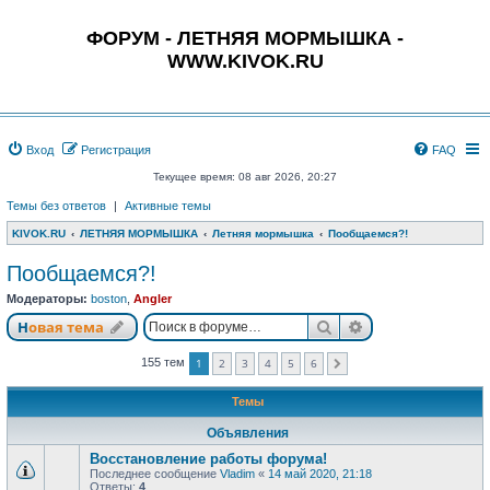
ФОРУМ - ЛЕТНЯЯ МОРМЫШКА -
WWW.KIVOK.RU
Вход
Регистрация
FAQ
Текущее время: 08 авг 2026, 20:27
Темы без ответов
|
Активные темы
KIVOK.RU
ЛЕТНЯЯ МОРМЫШКА
Летняя мормышка
Пообщаемся?!
Пообщаемся?!
Модераторы:
boston
,
Angler
Поиск
Расширенный п
Новая тема
1
2
3
4
5
6
155 тем
След.
Темы
Объявления
Восстановление работы форума!
Последнее сообщение
Vladim
«
14 май 2020, 21:18
Ответы:
4