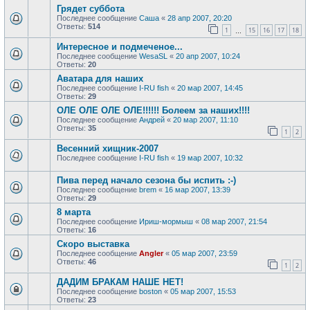
Грядет суббота
Последнее сообщение
Саша
«
28 апр 2007, 20:20
Ответы:
514
1
15
16
17
18
…
Интересное и подмеченое...
Последнее сообщение
WesaSL
«
20 апр 2007, 10:24
Ответы:
20
Аватара для наших
Последнее сообщение
I-RU fish
«
20 мар 2007, 14:45
Ответы:
29
ОЛЕ ОЛЕ ОЛЕ ОЛЕ!!!!!! Болеем за наших!!!!
Последнее сообщение
Андрей
«
20 мар 2007, 11:10
Ответы:
35
1
2
Весенний хищник-2007
Последнее сообщение
I-RU fish
«
19 мар 2007, 10:32
Пива перед начало сезона бы испить :-)
Последнее сообщение
brem
«
16 мар 2007, 13:39
Ответы:
29
8 марта
Последнее сообщение
Ириш-мормыш
«
08 мар 2007, 21:54
Ответы:
16
Скоро выставка
Последнее сообщение
Angler
«
05 мар 2007, 23:59
Ответы:
46
1
2
ДАДИМ БРАКАМ НАШЕ НЕТ!
Последнее сообщение
boston
«
05 мар 2007, 15:53
Ответы:
23