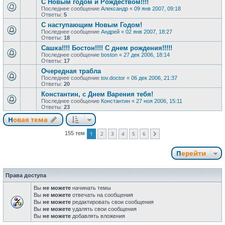
С Новым годом и Рождеством!!!!
Последнее сообщение
Александр
«
09 янв 2007, 09:18
Ответы:
5
С наступающим Новым Годом!
Последнее сообщение
Андрей
«
02 янв 2007, 18:27
Ответы:
18
Сашка!!!! Бостон!!!! С днем рождения!!!!!
Последнее сообщение
boston
«
27 дек 2006, 18:14
Ответы:
17
Очередная трабла
Последнее сообщение
tov.doctor
«
06 дек 2006, 21:37
Ответы:
20
Константин, с Днем Варения тебя!
Последнее сообщение
Константин
«
27 ноя 2006, 15:11
Ответы:
23
Новая тема
1
2
3
4
5
6
155 тем
След.
Перейти
Права доступа
Вы
не можете
начинать темы
Вы
не можете
отвечать на сообщения
Вы
не можете
редактировать свои сообщения
Вы
не можете
удалять свои сообщения
Вы
не можете
добавлять вложения