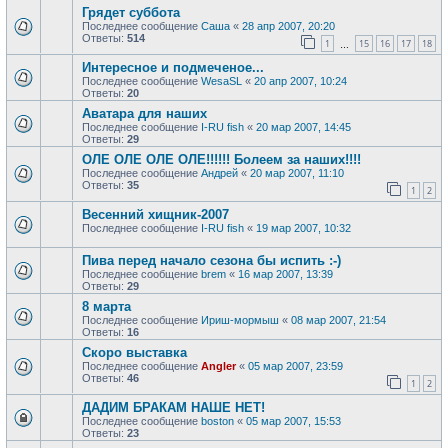
Грядет суббота
Последнее сообщение
Саша
«
28 апр 2007, 20:20
Ответы:
514
1
15
16
17
18
…
Интересное и подмеченое...
Последнее сообщение
WesaSL
«
20 апр 2007, 10:24
Ответы:
20
Аватара для наших
Последнее сообщение
I-RU fish
«
20 мар 2007, 14:45
Ответы:
29
ОЛЕ ОЛЕ ОЛЕ ОЛЕ!!!!!! Болеем за наших!!!!
Последнее сообщение
Андрей
«
20 мар 2007, 11:10
Ответы:
35
1
2
Весенний хищник-2007
Последнее сообщение
I-RU fish
«
19 мар 2007, 10:32
Пива перед начало сезона бы испить :-)
Последнее сообщение
brem
«
16 мар 2007, 13:39
Ответы:
29
8 марта
Последнее сообщение
Ириш-мормыш
«
08 мар 2007, 21:54
Ответы:
16
Скоро выставка
Последнее сообщение
Angler
«
05 мар 2007, 23:59
Ответы:
46
1
2
ДАДИМ БРАКАМ НАШЕ НЕТ!
Последнее сообщение
boston
«
05 мар 2007, 15:53
Ответы:
23