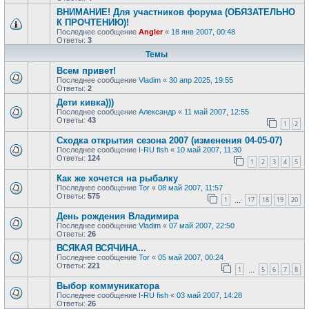
ВНИМАНИЕ! Для участников форума (ОБЯЗАТЕЛЬНО
К ПРОЧТЕНИЮ)!
Последнее сообщение
Angler
«
18 янв 2007, 00:48
Ответы:
3
Темы
Всем привет!
Последнее сообщение
Vladim
«
30 апр 2025, 19:55
Ответы:
2
Дети кивка)))
Последнее сообщение
Александр
«
11 май 2007, 12:55
Ответы:
43
1
2
Сходка открытия сезона 2007 (изменения 04-05-07)
Последнее сообщение
I-RU fish
«
10 май 2007, 11:30
Ответы:
124
1
2
3
4
5
Как же хочется на рыбалку
Последнее сообщение
Tor
«
08 май 2007, 11:57
Ответы:
575
1
17
18
19
20
…
День рождения Владимира
Последнее сообщение
Vladim
«
07 май 2007, 22:50
Ответы:
26
ВСЯКАЯ ВСЯЧИНА...
Последнее сообщение
Tor
«
05 май 2007, 00:24
Ответы:
221
1
5
6
7
8
…
Выбор коммуникатора
Последнее сообщение
I-RU fish
«
03 май 2007, 14:28
Ответы:
26