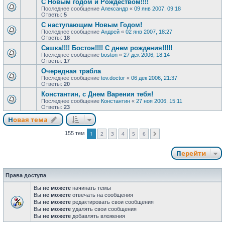
С Новым годом и Рождеством!!!!
Последнее сообщение
Александр
«
09 янв 2007, 09:18
Ответы:
5
С наступающим Новым Годом!
Последнее сообщение
Андрей
«
02 янв 2007, 18:27
Ответы:
18
Сашка!!!! Бостон!!!! С днем рождения!!!!!
Последнее сообщение
boston
«
27 дек 2006, 18:14
Ответы:
17
Очередная трабла
Последнее сообщение
tov.doctor
«
06 дек 2006, 21:37
Ответы:
20
Константин, с Днем Варения тебя!
Последнее сообщение
Константин
«
27 ноя 2006, 15:11
Ответы:
23
Новая тема
1
2
3
4
5
6
155 тем
След.
Перейти
Права доступа
Вы
не можете
начинать темы
Вы
не можете
отвечать на сообщения
Вы
не можете
редактировать свои сообщения
Вы
не можете
удалять свои сообщения
Вы
не можете
добавлять вложения