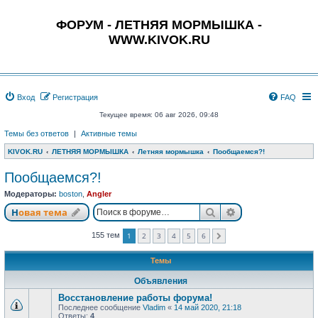
ФОРУМ - ЛЕТНЯЯ МОРМЫШКА -
WWW.KIVOK.RU
Вход
Регистрация
FAQ
Текущее время: 06 авг 2026, 09:48
Темы без ответов
|
Активные темы
KIVOK.RU
ЛЕТНЯЯ МОРМЫШКА
Летняя мормышка
Пообщаемся?!
Пообщаемся?!
Модераторы:
boston
,
Angler
Поиск
Расширенный п
Новая тема
1
2
3
4
5
6
155 тем
След.
Темы
Объявления
Восстановление работы форума!
Последнее сообщение
Vladim
«
14 май 2020, 21:18
Ответы:
4