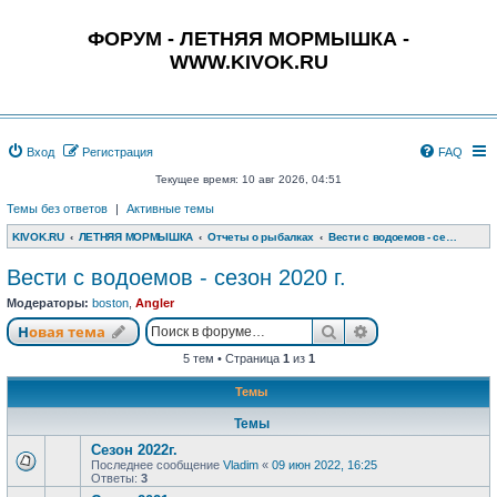
ФОРУМ - ЛЕТНЯЯ МОРМЫШКА -
WWW.KIVOK.RU
Вход
Регистрация
FAQ
Текущее время: 10 авг 2026, 04:51
Темы без ответов
|
Активные темы
KIVOK.RU
ЛЕТНЯЯ МОРМЫШКА
Отчеты о рыбалках
Вести с водоемов - сезон 2020 г.
Вести с водоемов - сезон 2020 г.
Модераторы:
boston
,
Angler
Поиск
Расширенный п
Новая тема
5 тем • Страница
1
из
1
Темы
Темы
Сезон 2022г.
Последнее сообщение
Vladim
«
09 июн 2022, 16:25
Ответы:
3