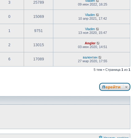
Vladim
3
25789
09 июн 2022, 16:25
Vladim
0
15069
10 апр 2021, 17:42
Vladim
1
9751
13 ноя 2020, 15:47
Angler
2
13015
03 июн 2020, 14:51
валентин
6
17089
27 мар 2020, 17:55
5 тем • Страница
1
из
1
Перейти
Удалить cookies