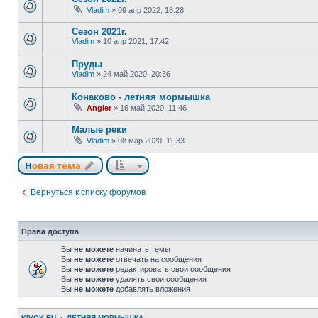
Vladim
»
09 апр 2022, 18:28
Сезон 2021г.
Vladim
»
10 апр 2021, 17:42
Пруды
Vladim
»
24 май 2020, 20:36
Конаково - летняя мормышка
Angler
»
16 май 2020, 11:46
Малые реки
Vladim
»
08 мар 2020, 11:33
Новая тема
Вернуться к списку форумов
Права доступа
Вы
не можете
начинать темы
Вы
не можете
отвечать на сообщения
Вы
не можете
редактировать свои сообщения
Вы
не можете
удалять свои сообщения
Вы
не можете
добавлять вложения
KIVOK.RU
ЛЕТНЯЯ МОРМЫШКА