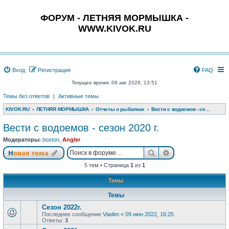
ФОРУМ - ЛЕТНЯЯ МОРМЫШКА -
WWW.KIVOK.RU
Вход
Регистрация
FAQ
Текущее время: 09 авг 2026, 13:51
Темы без ответов
|
Активные темы
KIVOK.RU
ЛЕТНЯЯ МОРМЫШКА
Отчеты о рыбалках
Вести с водоемов - сезон 2020 г.
Вести с водоемов - сезон 2020 г.
Модераторы:
boston
,
Angler
Поиск
Расширенный п
Новая тема
5 тем • Страница
1
из
1
Темы
Темы
Сезон 2022г.
Последнее сообщение
Vladim
«
09 июн 2022, 16:25
Ответы:
3