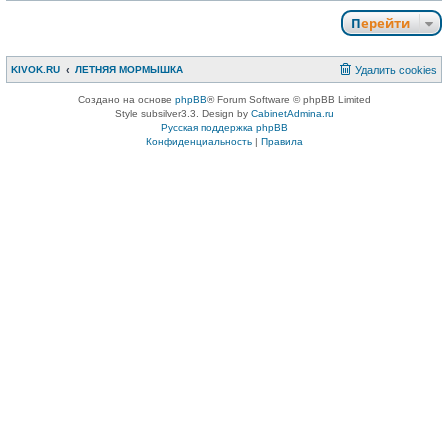
Перейти
KIVOK.RU
ЛЕТНЯЯ МОРМЫШКА
Удалить cookies
Создано на основе
phpBB
® Forum Software © phpBB Limited
Style subsilver3.3. Design by
CabinetAdmina.ru
Русская поддержка phpBB
Конфиденциальность
|
Правила