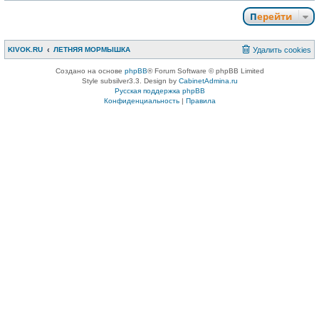
Перейти
KIVOK.RU
ЛЕТНЯЯ МОРМЫШКА
Удалить cookies
Создано на основе
phpBB
® Forum Software © phpBB Limited
Style subsilver3.3. Design by
CabinetAdmina.ru
Русская поддержка phpBB
Конфиденциальность
|
Правила