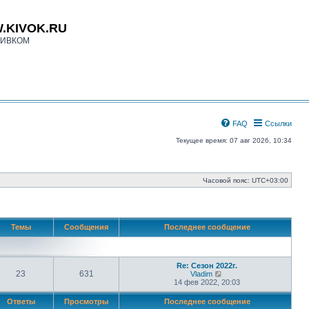
.KIVOK.RU
КИВКОМ
FAQ
Ссылки
Текущее время: 07 авг 2026, 10:34
Часовой пояс:
UTC+03:00
Темы
Сообщения
Последнее сообщение
Re: Сезон 2022г.
23
631
П
Vladim
е
14 фев 2022, 20:03
р
е
Ответы
Просмотры
Последнее сообщение
й