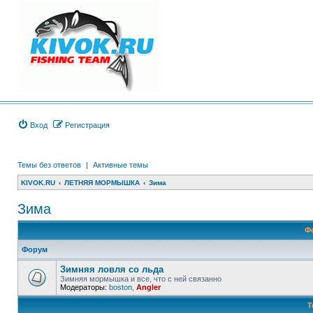
Вход
Регистрация
Темы без ответов
|
Активные темы
KIVOK.RU
ЛЕТНЯЯ МОРМЫШКА
Зима
Зима
Ф
Форум
Зимняя ловля со льда
Зимняя мормышка и все, что с ней связанно
Модераторы:
boston
,
Angler
Т