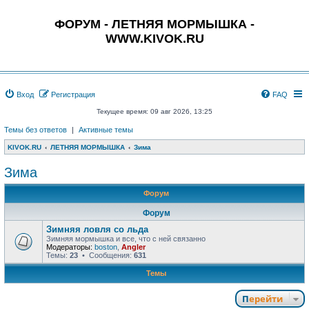
ФОРУМ - ЛЕТНЯЯ МОРМЫШКА -
WWW.KIVOK.RU
Вход
Регистрация
FAQ
Текущее время: 09 авг 2026, 13:25
Темы без ответов
|
Активные темы
KIVOK.RU
ЛЕТНЯЯ МОРМЫШКА
Зима
Зима
Форум
Форум
Зимняя ловля со льда
Зимняя мормышка и все, что с ней связанно
Модераторы:
boston
,
Angler
Темы:
23
• Сообщения:
631
Темы
Перейти