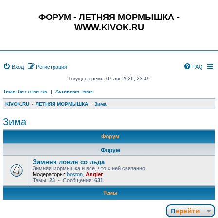
ФОРУМ - ЛЕТНЯЯ МОРМЫШКА -
WWW.KIVOK.RU
Вход
Регистрация
FAQ
Текущее время: 07 авг 2026, 23:49
Темы без ответов
|
Активные темы
KIVOK.RU
ЛЕТНЯЯ МОРМЫШКА
Зима
Зима
Форум
Форум
Зимняя ловля со льда
Зимняя мормышка и все, что с ней связанно
Модераторы:
boston
,
Angler
Темы:
23
• Сообщения:
631
Темы
Перейти