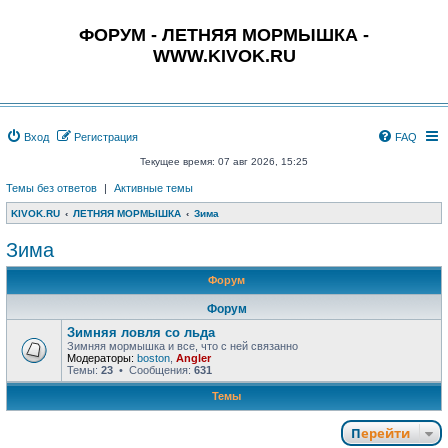
ФОРУМ - ЛЕТНЯЯ МОРМЫШКА -
WWW.KIVOK.RU
Вход
Регистрация
FAQ
Текущее время: 07 авг 2026, 15:25
Темы без ответов
|
Активные темы
KIVOK.RU
ЛЕТНЯЯ МОРМЫШКА
Зима
Зима
Форум
Форум
Зимняя ловля со льда
Зимняя мормышка и все, что с ней связанно
Модераторы:
boston
,
Angler
Темы:
23
• Сообщения:
631
Темы
Перейти