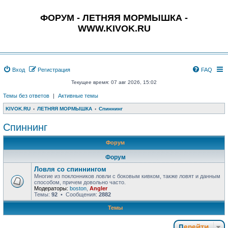
ФОРУМ - ЛЕТНЯЯ МОРМЫШКА -
WWW.KIVOK.RU
Вход
Регистрация
FAQ
Текущее время: 07 авг 2026, 15:02
Темы без ответов
|
Активные темы
KIVOK.RU
ЛЕТНЯЯ МОРМЫШКА
Спиннинг
Спиннинг
Форум
Форум
Ловля со спиннингом
Многие из поклонников ловли с боковым кивком, также ловят и данным
способом, причем довольно часто.
Модераторы:
boston
,
Angler
Темы:
92
• Сообщения:
2882
Темы
Перейти