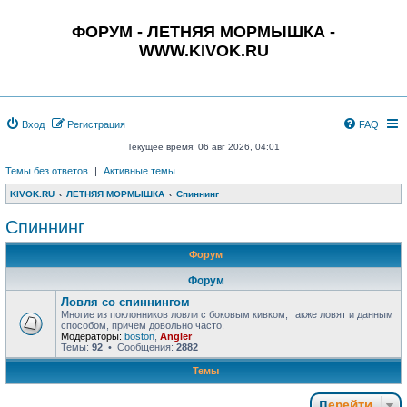
ФОРУМ - ЛЕТНЯЯ МОРМЫШКА -
WWW.KIVOK.RU
Вход
Регистрация
FAQ
Текущее время: 06 авг 2026, 04:01
Темы без ответов
|
Активные темы
KIVOK.RU
ЛЕТНЯЯ МОРМЫШКА
Спиннинг
Спиннинг
Форум
Форум
Ловля со спиннингом
Многие из поклонников ловли с боковым кивком, также ловят и данным
способом, причем довольно часто.
Модераторы:
boston
,
Angler
Темы:
92
• Сообщения:
2882
Темы
Перейти