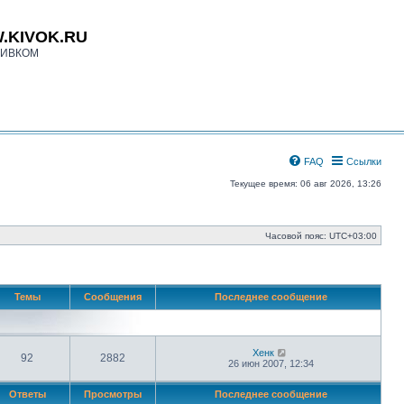
.KIVOK.RU
КИВКОМ
FAQ
Ссылки
Текущее время: 06 авг 2026, 13:26
Часовой пояс:
UTC+03:00
Темы
Сообщения
Последнее сообщение
П
Хенк
92
2882
е
26 июн 2007, 12:34
р
е
Ответы
Просмотры
Последнее сообщение
й