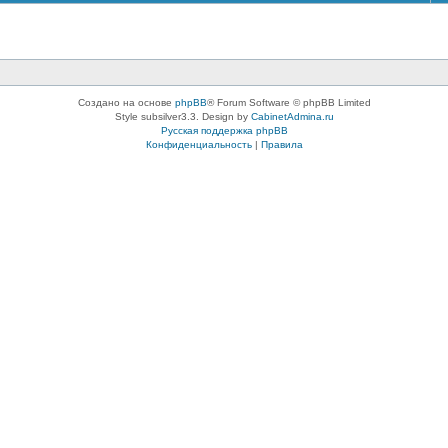
Создано на основе
phpBB
® Forum Software © phpBB Limited
Style subsilver3.3. Design by
CabinetAdmina.ru
Русская поддержка phpBB
Конфиденциальность
|
Правила