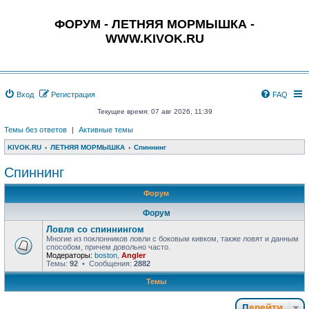
ФОРУМ - ЛЕТНЯЯ МОРМЫШКА -
WWW.KIVOK.RU
Вход
Регистрация
FAQ
Текущее время: 07 авг 2026, 11:39
Темы без ответов
|
Активные темы
KIVOK.RU
ЛЕТНЯЯ МОРМЫШКА
Спиннинг
Спиннинг
Форум
Форум
Ловля со спиннингом
Многие из поклонников ловли с боковым кивком, также ловят и данным
способом, причем довольно часто.
Модераторы:
boston
,
Angler
Темы:
92
• Сообщения:
2882
Темы
Перейти