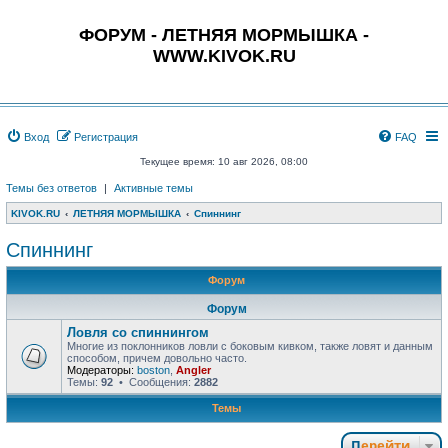
ФОРУМ - ЛЕТНЯЯ МОРМЫШКА -
WWW.KIVOK.RU
Вход
Регистрация
FAQ
Текущее время: 10 авг 2026, 08:00
Темы без ответов
|
Активные темы
KIVOK.RU
ЛЕТНЯЯ МОРМЫШКА
Спиннинг
Спиннинг
Форум
Форум
Ловля со спиннингом
Многие из поклонников ловли с боковым кивком, также ловят и данным
способом, причем довольно часто.
Модераторы:
boston
,
Angler
Темы:
92
• Сообщения:
2882
Темы
Перейти