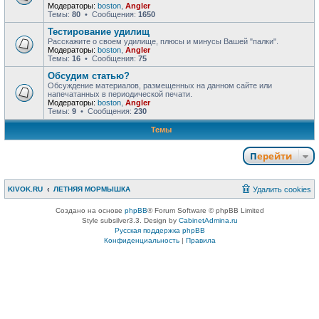
Модераторы:
boston
,
Angler
Темы:
80
• Сообщения:
1650
Тестирование удилищ
Расскажите о своем удилище, плюсы и минусы Вашей "палки".
Модераторы:
boston
,
Angler
Темы:
16
• Сообщения:
75
Обсудим статью?
Обсуждение материалов, размещенных на данном сайте или
напечатанных в периодической печати.
Модераторы:
boston
,
Angler
Темы:
9
• Сообщения:
230
Темы
Перейти
KIVOK.RU
ЛЕТНЯЯ МОРМЫШКА
Удалить cookies
Создано на основе
phpBB
® Forum Software © phpBB Limited
Style subsilver3.3. Design by
CabinetAdmina.ru
Русская поддержка phpBB
Конфиденциальность
|
Правила