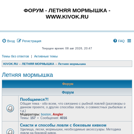
ФОРУМ - ЛЕТНЯЯ МОРМЫШКА -
WWW.KIVOK.RU
Вход
Регистрация
FAQ
Текущее время: 08 авг 2026, 20:47
Темы без ответов
|
Активные темы
KIVOK.RU
ЛЕТНЯЯ МОРМЫШКА
Летняя мормышка
Летняя мормышка
Форум
Форум
Пообщаемся?!
Общая тема - обо всем, что связанно с рыбной ловлей (разговоры о
данном проекте, о других способах ловли, о совместных рыбалках и
т.д.)
Модераторы:
boston
,
Angler
Темы:
157
• Сообщения:
4016
Снасти и способы ловли с боковым кивком
Удилища, лески, мормышки, необходимые аксессуары. Методика
ловли на боковой кивок.