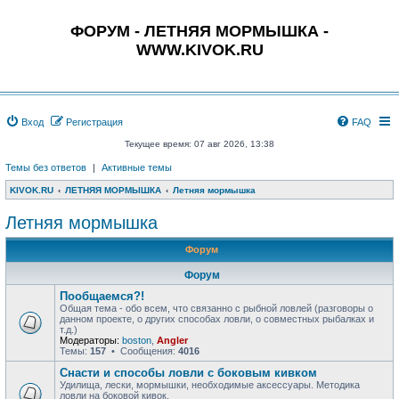
ФОРУМ - ЛЕТНЯЯ МОРМЫШКА -
WWW.KIVOK.RU
Вход
Регистрация
FAQ
Текущее время: 07 авг 2026, 13:38
Темы без ответов
|
Активные темы
KIVOK.RU
ЛЕТНЯЯ МОРМЫШКА
Летняя мормышка
Летняя мормышка
Форум
Форум
Пообщаемся?!
Общая тема - обо всем, что связанно с рыбной ловлей (разговоры о
данном проекте, о других способах ловли, о совместных рыбалках и
т.д.)
Модераторы:
boston
,
Angler
Темы:
157
• Сообщения:
4016
Снасти и способы ловли с боковым кивком
Удилища, лески, мормышки, необходимые аксессуары. Методика
ловли на боковой кивок.