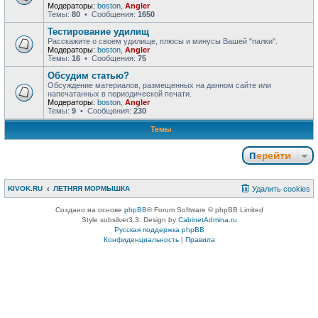
Модераторы:
boston
,
Angler
Темы:
80
• Сообщения:
1650
Тестирование удилищ
Расскажите о своем удилище, плюсы и минусы Вашей "палки".
Модераторы:
boston
,
Angler
Темы:
16
• Сообщения:
75
Обсудим статью?
Обсуждение материалов, размещенных на данном сайте или
напечатанных в периодической печати.
Модераторы:
boston
,
Angler
Темы:
9
• Сообщения:
230
Темы
Перейти
KIVOK.RU
ЛЕТНЯЯ МОРМЫШКА
Удалить cookies
Создано на основе
phpBB
® Forum Software © phpBB Limited
Style subsilver3.3. Design by
CabinetAdmina.ru
Русская поддержка phpBB
Конфиденциальность
|
Правила