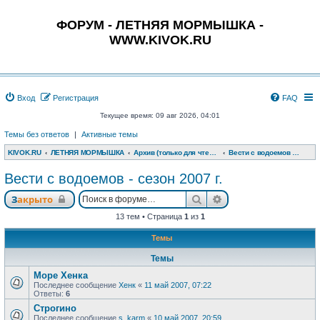
ФОРУМ - ЛЕТНЯЯ МОРМЫШКА -
WWW.KIVOK.RU
Вход
Регистрация
FAQ
Текущее время: 09 авг 2026, 04:01
Темы без ответов
|
Активные темы
KIVOK.RU
ЛЕТНЯЯ МОРМЫШКА
Архив (только для чтения)
Вести с водоемов - сезон 2007 г.
Вести с водоемов - сезон 2007 г.
Поиск
Расширенный поис
Закрыто
13 тем • Страница
1
из
1
Темы
Темы
Море Хенка
Последнее сообщение
Хенк
«
11 май 2007, 07:22
Ответы:
6
Строгино
Последнее сообщение
s_karm
«
10 май 2007, 20:59