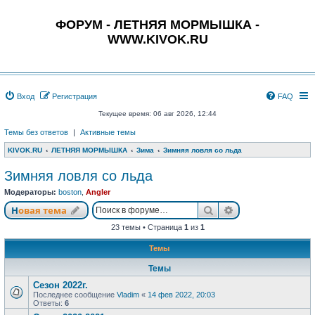
ФОРУМ - ЛЕТНЯЯ МОРМЫШКА -
WWW.KIVOK.RU
Вход
Регистрация
FAQ
Текущее время: 06 авг 2026, 12:44
Темы без ответов
|
Активные темы
KIVOK.RU
ЛЕТНЯЯ МОРМЫШКА
Зима
Зимняя ловля со льда
Зимняя ловля со льда
Модераторы:
boston
,
Angler
Поиск
Расширенный п
Новая тема
23 темы • Страница
1
из
1
Темы
Темы
Сезон 2022г.
Последнее сообщение
Vladim
«
14 фев 2022, 20:03
Ответы:
6