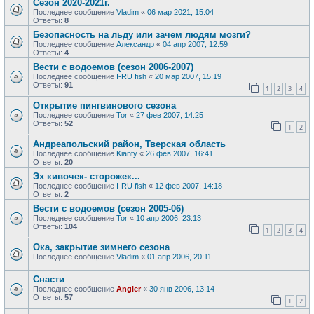
Сезон 2020-2021г.
Последнее сообщение
Vladim
«
06 мар 2021, 15:04
Ответы:
8
Безопасность на льду или зачем людям мозги?
Последнее сообщение
Александр
«
04 апр 2007, 12:59
Ответы:
4
Вести с водоемов (сезон 2006-2007)
Последнее сообщение
I-RU fish
«
20 мар 2007, 15:19
Ответы:
91
1
2
3
4
Открытие пингвинового сезона
Последнее сообщение
Tor
«
27 фев 2007, 14:25
Ответы:
52
1
2
Андреапольский район, Тверская область
Последнее сообщение
Kianty
«
26 фев 2007, 16:41
Ответы:
20
Эх кивочек- сторожек...
Последнее сообщение
I-RU fish
«
12 фев 2007, 14:18
Ответы:
2
Вести с водоемов (сезон 2005-06)
Последнее сообщение
Tor
«
10 апр 2006, 23:13
Ответы:
104
1
2
3
4
Ока, закрытие зимнего сезона
Последнее сообщение
Vladim
«
01 апр 2006, 20:11
Снасти
Последнее сообщение
Angler
«
30 янв 2006, 13:14
Ответы:
57
1
2