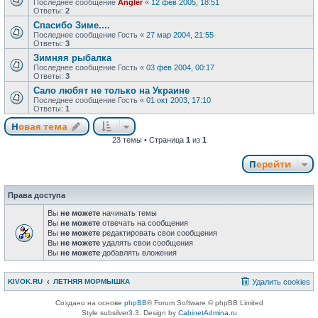
Последнее сообщение
Angler
«
12 фев 2005, 18:51
Ответы:
2
Спасибо Зиме....
Последнее сообщение
Гость
«
27 мар 2004, 21:55
Ответы:
3
Зимняя рыбалка
Последнее сообщение
Гость
«
03 фев 2004, 00:17
Ответы:
3
Сало любят не только на Украине
Последнее сообщение
Гость
«
01 окт 2003, 17:10
Ответы:
1
Новая тема
23 темы • Страница
1
из
1
Перейти
Права доступа
Вы
не можете
начинать темы
Вы
не можете
отвечать на сообщения
Вы
не можете
редактировать свои сообщения
Вы
не можете
удалять свои сообщения
Вы
не можете
добавлять вложения
KIVOK.RU
ЛЕТНЯЯ МОРМЫШКА
Удалить cookies
Создано на основе
phpBB
® Forum Software © phpBB Limited
Style subsilver3.3. Design by
CabinetAdmina.ru