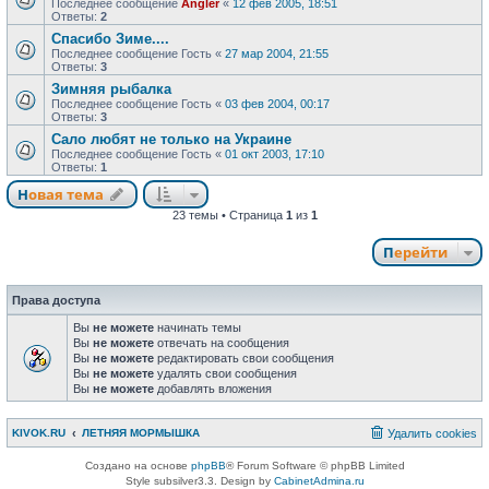
Последнее сообщение
Angler
«
12 фев 2005, 18:51
Ответы:
2
Спасибо Зиме....
Последнее сообщение
Гость
«
27 мар 2004, 21:55
Ответы:
3
Зимняя рыбалка
Последнее сообщение
Гость
«
03 фев 2004, 00:17
Ответы:
3
Сало любят не только на Украине
Последнее сообщение
Гость
«
01 окт 2003, 17:10
Ответы:
1
Новая тема
23 темы • Страница
1
из
1
Перейти
Права доступа
Вы
не можете
начинать темы
Вы
не можете
отвечать на сообщения
Вы
не можете
редактировать свои сообщения
Вы
не можете
удалять свои сообщения
Вы
не можете
добавлять вложения
KIVOK.RU
ЛЕТНЯЯ МОРМЫШКА
Удалить cookies
Создано на основе
phpBB
® Forum Software © phpBB Limited
Style subsilver3.3. Design by
CabinetAdmina.ru