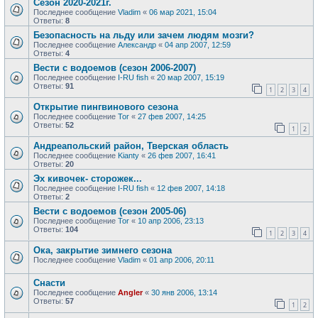
Сезон 2020-2021г.
Последнее сообщение
Vladim
«
06 мар 2021, 15:04
Ответы:
8
Безопасность на льду или зачем людям мозги?
Последнее сообщение
Александр
«
04 апр 2007, 12:59
Ответы:
4
Вести с водоемов (сезон 2006-2007)
Последнее сообщение
I-RU fish
«
20 мар 2007, 15:19
Ответы:
91
1
2
3
4
Открытие пингвинового сезона
Последнее сообщение
Tor
«
27 фев 2007, 14:25
Ответы:
52
1
2
Андреапольский район, Тверская область
Последнее сообщение
Kianty
«
26 фев 2007, 16:41
Ответы:
20
Эх кивочек- сторожек...
Последнее сообщение
I-RU fish
«
12 фев 2007, 14:18
Ответы:
2
Вести с водоемов (сезон 2005-06)
Последнее сообщение
Tor
«
10 апр 2006, 23:13
Ответы:
104
1
2
3
4
Ока, закрытие зимнего сезона
Последнее сообщение
Vladim
«
01 апр 2006, 20:11
Снасти
Последнее сообщение
Angler
«
30 янв 2006, 13:14
Ответы:
57
1
2