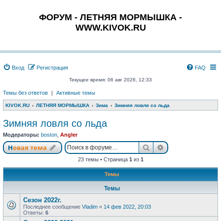
ФОРУМ - ЛЕТНЯЯ МОРМЫШКА -
WWW.KIVOK.RU
Вход
Регистрация
FAQ
Текущее время: 06 авг 2026, 12:33
Темы без ответов
|
Активные темы
KIVOK.RU
ЛЕТНЯЯ МОРМЫШКА
Зима
Зимняя ловля со льда
Зимняя ловля со льда
Модераторы:
boston
,
Angler
Поиск
Расширенный п
Новая тема
23 темы • Страница
1
из
1
Темы
Темы
Сезон 2022г.
Последнее сообщение
Vladim
«
14 фев 2022, 20:03
Ответы:
6