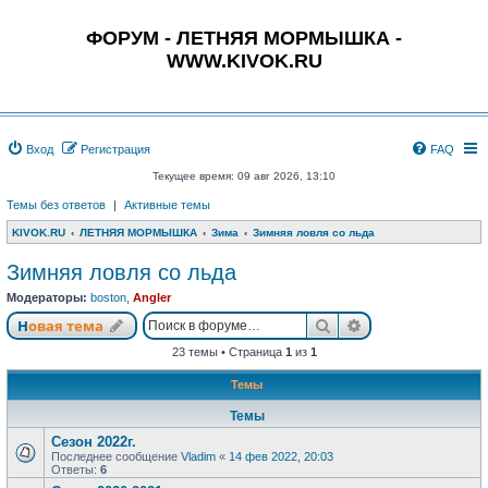
ФОРУМ - ЛЕТНЯЯ МОРМЫШКА -
WWW.KIVOK.RU
Вход
Регистрация
FAQ
Текущее время: 09 авг 2026, 13:10
Темы без ответов
|
Активные темы
KIVOK.RU
ЛЕТНЯЯ МОРМЫШКА
Зима
Зимняя ловля со льда
Зимняя ловля со льда
Модераторы:
boston
,
Angler
Поиск
Расширенный п
Новая тема
23 темы • Страница
1
из
1
Темы
Темы
Сезон 2022г.
Последнее сообщение
Vladim
«
14 фев 2022, 20:03
Ответы:
6