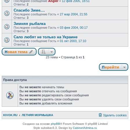
Последнее сообщение
Angler
«
12 фев 2005, 18:51
Ответы:
2
Спасибо Зиме....
Последнее сообщение
Гость
«
27 мар 2004, 21:55
Ответы:
3
Зимняя рыбалка
Последнее сообщение
Гость
«
03 фев 2004, 00:17
Ответы:
3
Сало любят не только на Украине
Последнее сообщение
Гость
«
01 окт 2003, 17:10
Ответы:
1
Новая тема
23 темы • Страница
1
из
1
Перейти
Права доступа
Вы
не можете
начинать темы
Вы
не можете
отвечать на сообщения
Вы
не можете
редактировать свои сообщения
Вы
не можете
удалять свои сообщения
Вы
не можете
добавлять вложения
KIVOK.RU
ЛЕТНЯЯ МОРМЫШКА
Удалить cookies
Создано на основе
phpBB
® Forum Software © phpBB Limited
Style subsilver3.3. Design by
CabinetAdmina.ru