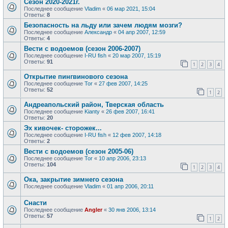
Сезон 2020-2021г.
Последнее сообщение
Vladim
«
06 мар 2021, 15:04
Ответы:
8
Безопасность на льду или зачем людям мозги?
Последнее сообщение
Александр
«
04 апр 2007, 12:59
Ответы:
4
Вести с водоемов (сезон 2006-2007)
Последнее сообщение
I-RU fish
«
20 мар 2007, 15:19
Ответы:
91
1
2
3
4
Открытие пингвинового сезона
Последнее сообщение
Tor
«
27 фев 2007, 14:25
Ответы:
52
1
2
Андреапольский район, Тверская область
Последнее сообщение
Kianty
«
26 фев 2007, 16:41
Ответы:
20
Эх кивочек- сторожек...
Последнее сообщение
I-RU fish
«
12 фев 2007, 14:18
Ответы:
2
Вести с водоемов (сезон 2005-06)
Последнее сообщение
Tor
«
10 апр 2006, 23:13
Ответы:
104
1
2
3
4
Ока, закрытие зимнего сезона
Последнее сообщение
Vladim
«
01 апр 2006, 20:11
Снасти
Последнее сообщение
Angler
«
30 янв 2006, 13:14
Ответы:
57
1
2