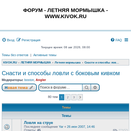
ФОРУМ - ЛЕТНЯЯ МОРМЫШКА -
WWW.KIVOK.RU
Вход
Регистрация
FAQ
Текущее время: 08 авг 2026, 08:00
Темы без ответов
|
Активные темы
KIVOK.RU
ЛЕТНЯЯ МОРМЫШКА
Летняя мормышка
Снасти и способы ловли с боковым кивком
Снасти и способы ловли с боковым кивком
Модераторы:
boston
,
Angler
Поиск
Расширенный п
Новая тема
1
2
3
80 тем
След.
Темы
Темы
Ловля на струе
Последнее сообщение
Yar
«
26 июн 2007, 14:46
Ответы:
45