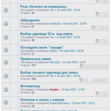
1
2
Роль бусинки на мормышке.
Последнее сообщение
Yar
«
10 май 2007, 10:20
Ответы:
44
1
2
Забродники
Последнее сообщение
Рыбный
«
04 май 2007, 18:58
Ответы:
67
1
2
3
Выбор удилища 10 м. под кивок
Последнее сообщение
Yar
«
03 май 2007, 15:08
Ответы:
36
1
2
Последняя миля "глухаря"
Последнее сообщение
Kianty
«
03 май 2007, 10:06
Ответы:
17
Правильные кивки
Последнее сообщение
WesaSL
«
22 апр 2007, 12:07
Ответы:
157
1
2
3
4
5
6
Выбор лучшего удилища для кивка
Последнее сообщение
Yar
«
19 апр 2007, 16:59
Ответы:
204
1
4
5
6
7
…
Мотовильце
Последнее сообщение
Angler
«
19 апр 2007, 13:40
Ответы:
52
1
2
Плетенка и ловля с кивком
Последнее сообщение
Борис(Москва)
«
19 апр 2007, 10:21
Ответы:
19