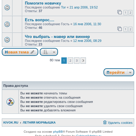
Помогите новичку
Последнее сообщение
Tor
«
21 апр 2006, 19:52
Ответы:
37
1
2
Есть вопрос....
Последнее сообщение
Гость
«
16 янв 2006, 11:30
Ответы:
46
1
2
Что выбрать - мавер или виннер
Последнее сообщение
Гость
«
12 янв 2006, 08:29
Ответы:
23
Новая тема
1
2
3
80 тем
След.
Перейти
Права доступа
Вы
не можете
начинать темы
Вы
не можете
отвечать на сообщения
Вы
не можете
редактировать свои сообщения
Вы
не можете
удалять свои сообщения
Вы
не можете
добавлять вложения
KIVOK.RU
ЛЕТНЯЯ МОРМЫШКА
Удалить cookies
Создано на основе
phpBB
® Forum Software © phpBB Limited
Style subsilver3.3. Design by
CabinetAdmina.ru