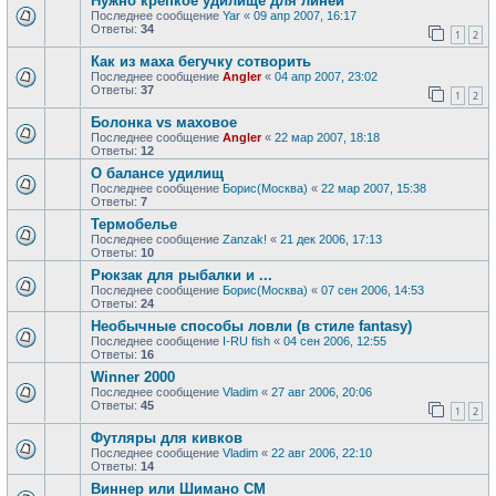
Нужно крепкое удилище для линей
Последнее сообщение
Yar
«
09 апр 2007, 16:17
Ответы:
34
1
2
Как из маха бегучку сотворить
Последнее сообщение
Angler
«
04 апр 2007, 23:02
Ответы:
37
1
2
Болонка vs маховое
Последнее сообщение
Angler
«
22 мар 2007, 18:18
Ответы:
12
О балансе удилищ
Последнее сообщение
Борис(Москва)
«
22 мар 2007, 15:38
Ответы:
7
Термобелье
Последнее сообщение
Zanzak!
«
21 дек 2006, 17:13
Ответы:
10
Рюкзак для рыбалки и ...
Последнее сообщение
Борис(Москва)
«
07 сен 2006, 14:53
Ответы:
24
Необычные способы ловли (в стиле fantasy)
Последнее сообщение
I-RU fish
«
04 сен 2006, 12:55
Ответы:
16
Winner 2000
Последнее сообщение
Vladim
«
27 авг 2006, 20:06
Ответы:
45
1
2
Футляры для кивков
Последнее сообщение
Vladim
«
22 авг 2006, 22:10
Ответы:
14
Виннер или Шимано СМ