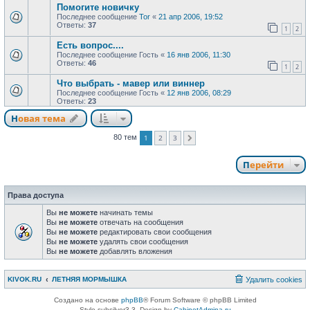
Помогите новичку
Последнее сообщение
Tor
«
21 апр 2006, 19:52
Ответы:
37
1
2
Есть вопрос....
Последнее сообщение
Гость
«
16 янв 2006, 11:30
Ответы:
46
1
2
Что выбрать - мавер или виннер
Последнее сообщение
Гость
«
12 янв 2006, 08:29
Ответы:
23
Новая тема
1
2
3
80 тем
След.
Перейти
Права доступа
Вы
не можете
начинать темы
Вы
не можете
отвечать на сообщения
Вы
не можете
редактировать свои сообщения
Вы
не можете
удалять свои сообщения
Вы
не можете
добавлять вложения
KIVOK.RU
ЛЕТНЯЯ МОРМЫШКА
Удалить cookies
Создано на основе
phpBB
® Forum Software © phpBB Limited
Style subsilver3.3. Design by
CabinetAdmina.ru