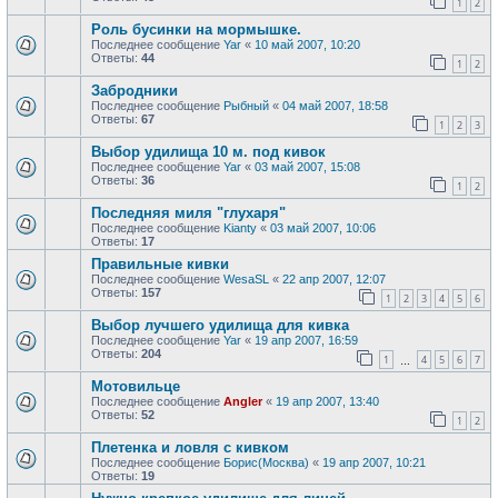
1
2
Роль бусинки на мормышке.
Последнее сообщение
Yar
«
10 май 2007, 10:20
Ответы:
44
1
2
Забродники
Последнее сообщение
Рыбный
«
04 май 2007, 18:58
Ответы:
67
1
2
3
Выбор удилища 10 м. под кивок
Последнее сообщение
Yar
«
03 май 2007, 15:08
Ответы:
36
1
2
Последняя миля "глухаря"
Последнее сообщение
Kianty
«
03 май 2007, 10:06
Ответы:
17
Правильные кивки
Последнее сообщение
WesaSL
«
22 апр 2007, 12:07
Ответы:
157
1
2
3
4
5
6
Выбор лучшего удилища для кивка
Последнее сообщение
Yar
«
19 апр 2007, 16:59
Ответы:
204
1
4
5
6
7
…
Мотовильце
Последнее сообщение
Angler
«
19 апр 2007, 13:40
Ответы:
52
1
2
Плетенка и ловля с кивком
Последнее сообщение
Борис(Москва)
«
19 апр 2007, 10:21
Ответы:
19