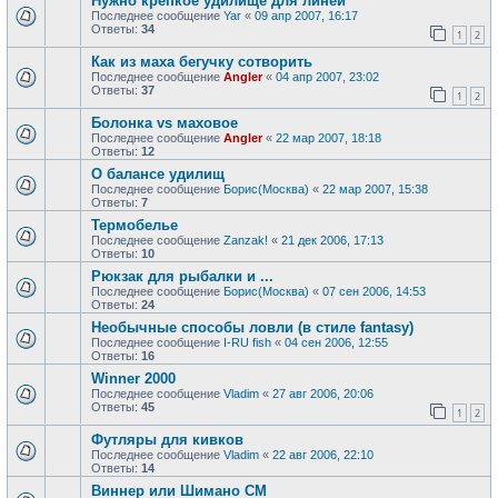
Нужно крепкое удилище для линей
Последнее сообщение
Yar
«
09 апр 2007, 16:17
Ответы:
34
1
2
Как из маха бегучку сотворить
Последнее сообщение
Angler
«
04 апр 2007, 23:02
Ответы:
37
1
2
Болонка vs маховое
Последнее сообщение
Angler
«
22 мар 2007, 18:18
Ответы:
12
О балансе удилищ
Последнее сообщение
Борис(Москва)
«
22 мар 2007, 15:38
Ответы:
7
Термобелье
Последнее сообщение
Zanzak!
«
21 дек 2006, 17:13
Ответы:
10
Рюкзак для рыбалки и ...
Последнее сообщение
Борис(Москва)
«
07 сен 2006, 14:53
Ответы:
24
Необычные способы ловли (в стиле fantasy)
Последнее сообщение
I-RU fish
«
04 сен 2006, 12:55
Ответы:
16
Winner 2000
Последнее сообщение
Vladim
«
27 авг 2006, 20:06
Ответы:
45
1
2
Футляры для кивков
Последнее сообщение
Vladim
«
22 авг 2006, 22:10
Ответы:
14
Виннер или Шимано СМ