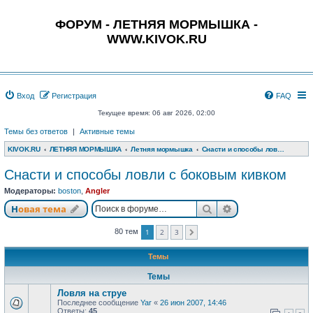
ФОРУМ - ЛЕТНЯЯ МОРМЫШКА -
WWW.KIVOK.RU
Вход
Регистрация
FAQ
Текущее время: 06 авг 2026, 02:00
Темы без ответов
|
Активные темы
KIVOK.RU
ЛЕТНЯЯ МОРМЫШКА
Летняя мормышка
Снасти и способы ловли с боковым кивком
Снасти и способы ловли с боковым кивком
Модераторы:
boston
,
Angler
Поиск
Расширенный п
Новая тема
1
2
3
80 тем
След.
Темы
Темы
Ловля на струе
Последнее сообщение
Yar
«
26 июн 2007, 14:46
Ответы:
45