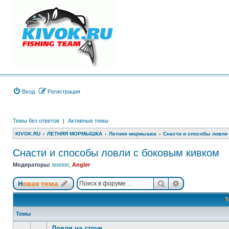
Вход
Регистрация
Темы без ответов
|
Активные темы
KIVOK.RU
ЛЕТНЯЯ МОРМЫШКА
Летняя мормышка
Снасти и способы ловли
Снасти и способы ловли с боковым кивком
Модераторы:
boston
,
Angler
Поиск
Расширенный
Новая тема
Т
Темы
Ловля на струе