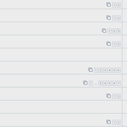
1
2
1
2
1
2
3
1
2
1
2
3
4
5
6
1
3
4
5
6
7
…
1
2
1
2