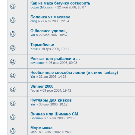
Как из маха бегучку сотворить
Борис(Москва)
»
22 июн 2006, 10:07
Болонка vs маховое
olleg
»
27 май 2006, 22:54
О балансе удилищ
Yar
»
22 мар 2007, 10:57
Термобелье
Хенк
»
19 дек 2006, 10:21
Рюкзак для рыбалки и ...
tov.doctor
»
26 июл 2006, 00:03
Необычные способы ловли (в стиле fantasy)
Yar
»
21 авг 2006, 14:28
Winner 2000
Гость
»
09 июн 2004, 19:42
Футляры для кивков
Yar
»
30 май 2006, 10:12
Виннер или Шимано СМ
Василий
»
15 авг 2006, 12:19
Мормышка
Иван
»
15 июн 2002, 07:48