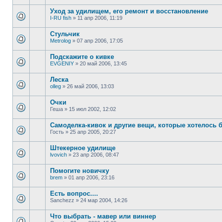
Уход за удилищем, его ремонт и восстановление
I-RU fish
»
11 апр 2006, 11:19
Стульчик
Metrolog
»
07 апр 2006, 17:05
Подскажите о кивке
EVGENIY
»
20 май 2006, 13:45
Леска
olleg
»
26 май 2006, 13:03
Очки
Геша
»
15 июл 2002, 12:02
Самоделка-кивок и другие вещи, которые хотелось 
Гость
»
25 апр 2005, 20:27
Штекерное удилище
lvovich
»
23 апр 2006, 08:47
Помогите новичку
brem
»
01 апр 2006, 23:16
Есть вопрос....
Sanchezz
»
24 мар 2004, 14:26
Что выбрать - мавер или виннер