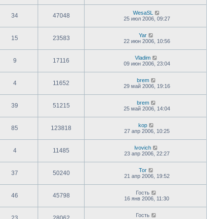
WesaSL
34
47048
25 июл 2006, 09:27
Yar
15
23583
22 июн 2006, 10:56
Vladim
9
17116
09 июн 2006, 23:04
brem
4
11652
29 май 2006, 19:16
brem
39
51215
25 май 2006, 14:04
kop
85
123818
27 апр 2006, 10:25
lvovich
4
11485
23 апр 2006, 22:27
Tor
37
50240
21 апр 2006, 19:52
Гость
46
45798
16 янв 2006, 11:30
Гость
23
28062