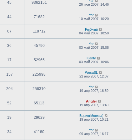
Yar
45
9362151
26 июн 2007, 14:46
Yar
44
71682
10 май 2007, 10:20
Рыбный
67
118712
04 май 2007, 18:58
Yar
36
45790
03 май 2007, 15:08
Kianty
17
52965
03 май 2007, 10:06
WesaSL
157
225998
22 апр 2007, 12:07
Yar
204
256310
19 апр 2007, 16:59
Angler
52
65113
19 апр 2007, 13:40
Борис(Москва)
19
29629
19 апр 2007, 10:21
Yar
34
41180
09 апр 2007, 16:17