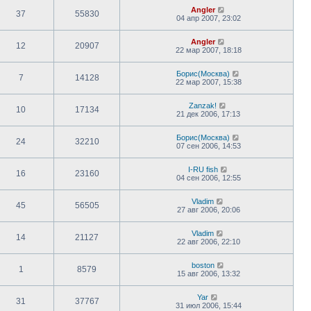
Angler
37
55830
04 апр 2007, 23:02
Angler
12
20907
22 мар 2007, 18:18
Борис(Москва)
7
14128
22 мар 2007, 15:38
Zanzak!
10
17134
21 дек 2006, 17:13
Борис(Москва)
24
32210
07 сен 2006, 14:53
I-RU fish
16
23160
04 сен 2006, 12:55
Vladim
45
56505
27 авг 2006, 20:06
Vladim
14
21127
22 авг 2006, 22:10
boston
1
8579
15 авг 2006, 13:32
Yar
31
37767
31 июл 2006, 15:44