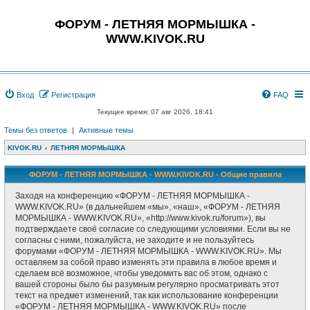
ФОРУМ - ЛЕТНЯЯ МОРМЫШКА -
WWW.KIVOK.RU
Вход
Регистрация
FAQ
Текущее время: 07 авг 2026, 18:41
Темы без ответов
|
Активные темы
KIVOK.RU
ЛЕТНЯЯ МОРМЫШКА
ФОРУМ - ЛЕТНЯЯ МОРМЫШКА - WWW.KIVOK.RU - Общие правила
Заходя на конференцию «ФОРУМ - ЛЕТНЯЯ МОРМЫШКА -
WWW.KIVOK.RU» (в дальнейшем «мы», «наш», «ФОРУМ - ЛЕТНЯЯ
МОРМЫШКА - WWW.KIVOK.RU», «http://www.kivok.ru/forum»), вы
подтверждаете своё согласие со следующими условиями. Если вы не
согласны с ними, пожалуйста, не заходите и не пользуйтесь
форумами «ФОРУМ - ЛЕТНЯЯ МОРМЫШКА - WWW.KIVOK.RU». Мы
оставляем за собой право изменять эти правила в любое время и
сделаем всё возможное, чтобы уведомить вас об этом, однако с
вашей стороны было бы разумным регулярно просматривать этот
текст на предмет изменений, так как использование конференции
«ФОРУМ - ЛЕТНЯЯ МОРМЫШКА - WWW.KIVOK.RU» после