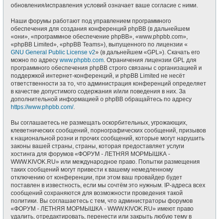
обновления/исправления условий означает ваше согласие с ними.
Наши форумы работают под управлением программного
обеспечения для создания конференций phpBB (в дальнейшем
«они», «программное обеспечение phpBB», «www.phpbb.com»,
«phpBB Limited», «phpBB Teams»), выпущенного по лицензии «
GNU General Public License v2
» (в дальнейшем «GPL»). Скачать его
можно по адресу
www.phpbb.com
. Ограничения лицензии GPL для
программного обеспечения phpBB строго связаны с организацией и
поддержкой интернет-конференций, и phpBB Limited не несёт
ответственности за то, что администрация конференций определяет
в качестве допустимого содержания и/или поведения в них. За
дополнительной информацией о phpBB обращайтесь по адресу
https://www.phpbb.com/
.
Вы соглашаетесь не размещать оскорбительных, угрожающих,
клеветнических сообщений, порнографических сообщений, призывов
к национальной розни и прочих сообщений, которые могут нарушить
законы вашей страны, страны, которая предоставляет услуги
хостинга для форумов «ФОРУМ - ЛЕТНЯЯ МОРМЫШКА -
WWW.KIVOK.RU» или международное право. Попытки размещения
таких сообщений могут привести к вашему немедленному
отключению от конференции, при этом ваш провайдер будет
поставлен в известность, если мы сочтём это нужным. IP-адреса всех
сообщений сохраняются для возможности проведения такой
политики. Вы соглашаетесь с тем, что администраторы форумов
«ФОРУМ - ЛЕТНЯЯ МОРМЫШКА - WWW.KIVOK.RU» имеют право
удалить, отредактировать, перенести или закрыть любую тему в