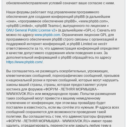
обновления/исправления условий означает ваше согласие с ними.
Наши форумы работают под управлением программного
обеспечения для создания конференций phpBB (в дальнейшем
«они», «программное обеспечение phpBB», «www.phpbb.com»,
«phpBB Limited», «phpBB Teams»), выпущенного по лицензии «
GNU General Public License v2
» (в дальнейшем «GPL»). Скачать его
можно по адресу
www.phpbb.com
. Ограничения лицензии GPL для
программного обеспечения phpBB строго связаны с организацией и
поддержкой интернет-конференций, и phpBB Limited не несёт
ответственности за то, что администрация конференций определяет
в качестве допустимого содержания и/или поведения в них. За
дополнительной информацией о phpBB обращайтесь по адресу
https://www.phpbb.com/
.
Вы соглашаетесь не размещать оскорбительных, угрожающих,
клеветнических сообщений, порнографических сообщений, призывов
к национальной розни и прочих сообщений, которые могут нарушить
законы вашей страны, страны, которая предоставляет услуги
хостинга для форумов «ФОРУМ - ЛЕТНЯЯ МОРМЫШКА -
WWW.KIVOK.RU» или международное право. Попытки размещения
таких сообщений могут привести к вашему немедленному
отключению от конференции, при этом ваш провайдер будет
поставлен в известность, если мы сочтём это нужным. IP-адреса всех
сообщений сохраняются для возможности проведения такой
политики. Вы соглашаетесь с тем, что администраторы форумов
«ФОРУМ - ЛЕТНЯЯ МОРМЫШКА - WWW.KIVOK.RU» имеют право
удалить, отредактировать, перенести или закрыть любую тему в