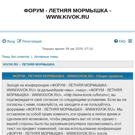
ФОРУМ - ЛЕТНЯЯ МОРМЫШКА -
WWW.KIVOK.RU
Вход
Регистрация
FAQ
Текущее время: 06 авг 2026, 07:14
Темы без ответов
|
Активные темы
KIVOK.RU
ЛЕТНЯЯ МОРМЫШКА
ФОРУМ - ЛЕТНЯЯ МОРМЫШКА - WWW.KIVOK.RU - Общие правила
Заходя на конференцию «ФОРУМ - ЛЕТНЯЯ МОРМЫШКА -
WWW.KIVOK.RU» (в дальнейшем «мы», «наш», «ФОРУМ - ЛЕТНЯЯ
МОРМЫШКА - WWW.KIVOK.RU», «http://www.kivok.ru/forum»), вы
подтверждаете своё согласие со следующими условиями. Если вы не
согласны с ними, пожалуйста, не заходите и не пользуйтесь
форумами «ФОРУМ - ЛЕТНЯЯ МОРМЫШКА - WWW.KIVOK.RU». Мы
оставляем за собой право изменять эти правила в любое время и
сделаем всё возможное, чтобы уведомить вас об этом, однако с
вашей стороны было бы разумным регулярно просматривать этот
текст на предмет изменений, так как использование конференции
«ФОРУМ - ЛЕТНЯЯ МОРМЫШКА - WWW.KIVOK.RU» после