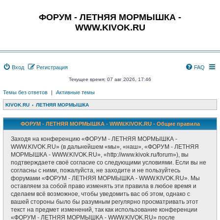
ФОРУМ - ЛЕТНЯЯ МОРМЫШКА -
WWW.KIVOK.RU
Вход
Регистрация
FAQ
Текущее время: 07 авг 2026, 17:46
Темы без ответов
|
Активные темы
KIVOK.RU
ЛЕТНЯЯ МОРМЫШКА
ФОРУМ - ЛЕТНЯЯ МОРМЫШКА - WWW.KIVOK.RU - Общие правила
Заходя на конференцию «ФОРУМ - ЛЕТНЯЯ МОРМЫШКА -
WWW.KIVOK.RU» (в дальнейшем «мы», «наш», «ФОРУМ - ЛЕТНЯЯ
МОРМЫШКА - WWW.KIVOK.RU», «http://www.kivok.ru/forum»), вы
подтверждаете своё согласие со следующими условиями. Если вы не
согласны с ними, пожалуйста, не заходите и не пользуйтесь
форумами «ФОРУМ - ЛЕТНЯЯ МОРМЫШКА - WWW.KIVOK.RU». Мы
оставляем за собой право изменять эти правила в любое время и
сделаем всё возможное, чтобы уведомить вас об этом, однако с
вашей стороны было бы разумным регулярно просматривать этот
текст на предмет изменений, так как использование конференции
«ФОРУМ - ЛЕТНЯЯ МОРМЫШКА - WWW.KIVOK.RU» после