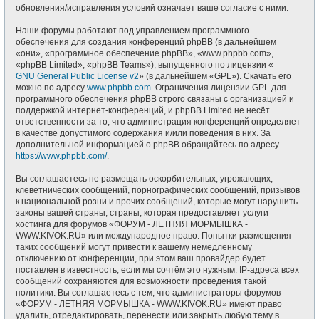
обновления/исправления условий означает ваше согласие с ними.
Наши форумы работают под управлением программного
обеспечения для создания конференций phpBB (в дальнейшем
«они», «программное обеспечение phpBB», «www.phpbb.com»,
«phpBB Limited», «phpBB Teams»), выпущенного по лицензии «
GNU General Public License v2
» (в дальнейшем «GPL»). Скачать его
можно по адресу
www.phpbb.com
. Ограничения лицензии GPL для
программного обеспечения phpBB строго связаны с организацией и
поддержкой интернет-конференций, и phpBB Limited не несёт
ответственности за то, что администрация конференций определяет
в качестве допустимого содержания и/или поведения в них. За
дополнительной информацией о phpBB обращайтесь по адресу
https://www.phpbb.com/
.
Вы соглашаетесь не размещать оскорбительных, угрожающих,
клеветнических сообщений, порнографических сообщений, призывов
к национальной розни и прочих сообщений, которые могут нарушить
законы вашей страны, страны, которая предоставляет услуги
хостинга для форумов «ФОРУМ - ЛЕТНЯЯ МОРМЫШКА -
WWW.KIVOK.RU» или международное право. Попытки размещения
таких сообщений могут привести к вашему немедленному
отключению от конференции, при этом ваш провайдер будет
поставлен в известность, если мы сочтём это нужным. IP-адреса всех
сообщений сохраняются для возможности проведения такой
политики. Вы соглашаетесь с тем, что администраторы форумов
«ФОРУМ - ЛЕТНЯЯ МОРМЫШКА - WWW.KIVOK.RU» имеют право
удалить, отредактировать, перенести или закрыть любую тему в